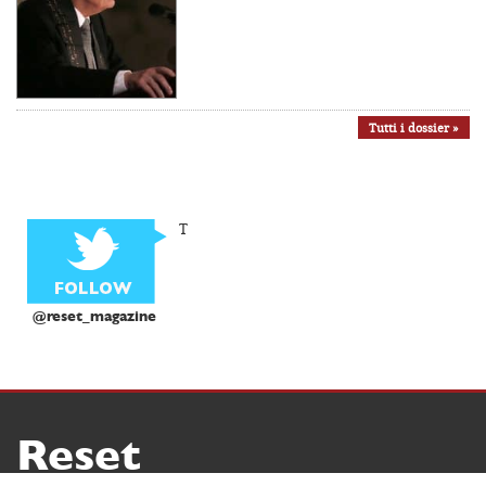
Tutti i dossier »
T
@reset_magazine
Reset
Copyright ® 2026 by Reset