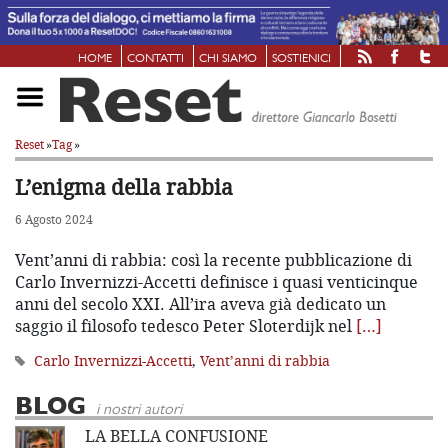
HOME
CONTATTI
CHI SIAMO
SOSTIENICI
Reset
»
Tag
»
L’enigma della rabbia
6 Agosto 2024
Vent’anni di rabbia: così la recente pubblicazione di
Carlo Invernizzi-Accetti definisce i quasi venticinque
anni del secolo XXI. All’ira aveva già dedicato un
saggio il filosofo tedesco Peter Sloterdijk nel
[…]
Carlo Invernizzi-Accetti
,
Vent’anni di rabbia
BLOG
i nostri autori
LA BELLA CONFUSIONE