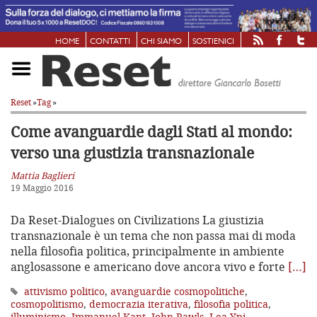
HOME
CONTATTI
CHI SIAMO
SOSTIENICI
Reset
»
Tag
»
Come avanguardie dagli Stati al mondo:
verso una giustizia transnazionale
Mattia Baglieri
19 Maggio 2016
Da Reset-Dialogues on Civilizations La giustizia
transnazionale è un tema che non passa mai di moda
nella filosofia politica, principalmente in ambiente
anglosassone e americano dove ancora vivo e forte
[…]
attivismo politico
,
avanguardie cosmopolitiche
,
cosmopolitismo
,
democrazia iterativa
,
filosofia politica
,
illuminismo
,
Immanuel Kant
,
John Rawls
,
Lea Ypi
,