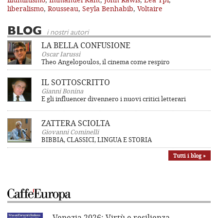
liberalismo
,
Rousseau
,
Seyla Benhabib
,
Voltaire
BLOG
i nostri autori
LA BELLA CONFUSIONE
Oscar Iarussi
Theo Angelopoulos, il cinema come respiro
IL SOTTOSCRITTO
Gianni Bonina
E gli influencer divennero i nuovi critici letterari
ZATTERA SCIOLTA
Giovanni Cominelli
BIBBIA, CLASSICI, LINGUA E STORIA
Tutti i blog »
Venezia 2026: Virtù e resilienza