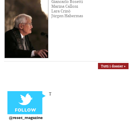
Giancarlo Bosetti
Marina Calloni
Lara Crinò
Jürgen Habermas
Tutti i dossier »
T
@reset_magazine