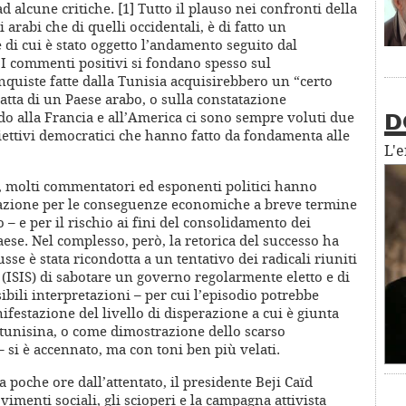
 alcune critiche. [1] Tutto il plauso nei confronti della
i arabi che di quelli occidentali, è di fatto un
 di cui è stato oggetto l’andamento seguito dal
 I commenti positivi si fondano spesso sul
nquiste fatte dalla Tunisia acquisirebbero un “certo
ratta di un Paese arabo, o sulla constatazione
do alla Francia e all’America ci sono sempre voluti due
D
iettivi democratici che hanno fatto da fondamenta alle
L'
e, molti commentatori ed esponenti politici hanno
azione per le conseguenze economiche a breve termine
o – e per il rischio ai fini del consolidamento dei
ese. Nel complesso, però, la retorica del successo ha
usse è stata ricondotta a un tentativo dei radicali riuniti
o (ISIS) di sabotare un governo regolarmente eletto e di
sibili interpretazioni – per cui l’episodio potrebbe
festazione del livello di disperazione a cui è giunta
 tunisina, o come dimostrazione dello scarso
– si è accennato, ma con toni ben più velati.
a poche ore dall’attentato, il presidente Beji Caïd
vimenti sociali, gli scioperi e la campagna attivista