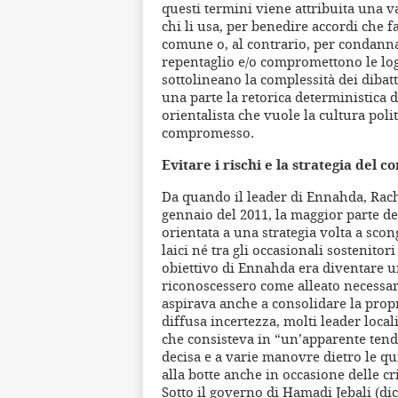
questi termini viene attribuita una v
chi li usa, per benedire accordi che f
comune o, al contrario, per condannar
repentaglio e/o compromettono le logi
sottolineano la complessità dei dibatt
una parte la retorica deterministica di
orientalista che vuole la cultura pol
compromesso.
Evitare i rischi e la strategia del 
Da quando il leader di Ennahda, Rach
gennaio del 2011, la maggior parte del
orientata a una strategia volta a scon
laici né tra gli occasionali sostenitori
obiettivo di Ennahda era diventare un
riconoscessero come alleato necessar
aspirava anche a consolidare la propr
diffusa incertezza, molti leader local
che consisteva in “un’apparente tend
decisa e a varie manovre dietro le qu
alla botte anche in occasione delle cri
Sotto il governo di Hamadi Jebali (di