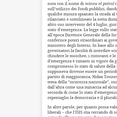
nota con il nome di
winou el petrol
c
sull’utilizzo dei fondi pubblici, dand
qualche misura spianato la strada al 
rilanciato e sottolineato la netta dis
altro suo intervento del 4 luglio, gio
stato d’emergenza. La legge sullo sta
all’epoca Direttore Generale della S
conferisce poteri straordinari ai gov
ministero degli Interni. In base allo 
governatori la facoltà di interdire sci
chiudere le moschee, i ristoranti e le 
d’emergenza è rimasto in vigore da g
compromesso lo stato di salute della 
supponeva dovesse essere un periodo 
partito di maggioranza, Nidaa Tounes
tema della “sicurezza nazionale”, s
dall’altra come una minaccia ad alcune
seconda di come lo stato d’emergenza 
repentaglio la democrazia e il plurali
In altre parole, per quanto possa val
liberali – che l’ISIS stia cercando di 