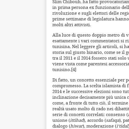
Slim Chiboub, ha fatto provocatoriame
in prima persona ex funzionario dell
rivoluzione e sugli elettori delle reg
prime settimane di legislatura hanno i
molti altri attivisti.
Alla luce di questo doppio metro di 
esattamente i vari commentatori si rif
tunisina. Nel leggere gli articoli, si 
storia sul giusto binario, come se il 
tra il 2011 e il 2014 fossero stati so
viene vista come parentesi accessori
tunisino.[4]
Di fatto, un concetto essenziale per p
compromesso. La scelta islamista di f
2014 e le successive elezioni sono tu
inclinazione decisamente più unica ch
come, a fronte di tutto ciò, il termi
realtà usato molto di rado nei dibatti
serie di concetti correlati: consenso (
unione (
ittihad
), accordo (
safaqa
), pa
dialogo (
hiwar
), moderazione (
i‘tidal