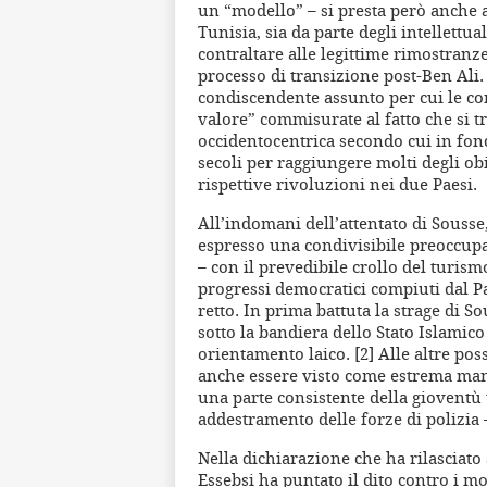
un “modello” – si presta però anche ad
Tunisia, sia da parte degli intellettual
contraltare alle legittime rimostranze
processo di transizione post-Ben Ali.
condiscendente assunto per cui le co
valore” commisurate al fatto che si t
occidentocentrica secondo cui in fon
secoli per raggiungere molti degli ob
rispettive rivoluzioni nei due Paesi.
All’indomani dell’attentato di Souss
espresso una condivisibile preoccup
– con il prevedibile crollo del turism
progressi democratici compiuti dal Pa
retto. In prima battuta la strage di So
sotto la bandiera dello Stato Islamic
orientamento laico. [2] Alle altre pos
anche essere visto come estrema mani
una parte consistente della gioventù
addestramento delle forze di polizia 
Nella dichiarazione che ha rilasciato 
Essebsi ha puntato il dito contro i mo