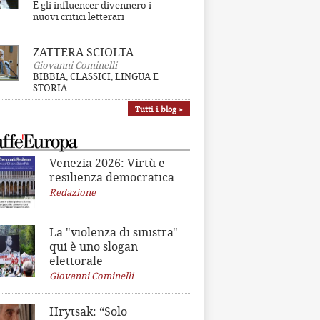
E gli influencer divennero i
nuovi critici letterari
ZATTERA SCIOLTA
Giovanni Cominelli
BIBBIA, CLASSICI, LINGUA E
STORIA
Tutti i blog »
Venezia 2026: Virtù e
resilienza democratica
Redazione
La "violenza di sinistra"
qui è uno slogan
elettorale
Giovanni Cominelli
Hrytsak: “Solo