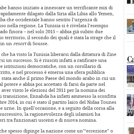
abe hanno iniziato a innescare un terrificante mix di
rapidamente dilagato dalla Siria alla Libia allo Yemen,
araba che occidentale hanno sentito l’urgenza di
o nella regione. La Tunisia si è rivelata l’esempio
do finora – nel solo 2015 – abbia già subito due
o territorio, il secondo dei quali è stata la strage che il
i in un
resort
di Sousse.
 che ha visto la Tunisia liberarsi dalla dittatura di Zine
i un successo. Si è riusciti infatti a ratificare una
 istituzioni democratiche, con un corollario di
critto, e nel processo è emersa una sfera pubblica
 stata anche il primo Paese del mondo arabo in cui un
al potere e abbia poi accettato di farsi da parte nel
 aver vinto le elezioni del 2011 per la nomina dei
 transizione, Ennahda ha infatti ammesso la sconfitta
bre 2014, in cui è stato il partito laico del Nidaa Tounes
 urne. In quell’occasione, e a seguito della corsa alla
uccessivo, la ragionevolezza degli islamisti ha
ri tra funzionari uscenti e di nuova nomina.
– che spesso dipinge la nazione come un’“eccezione” o