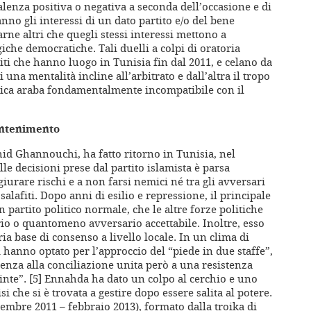
alenza positiva o negativa a seconda dell’occasione e di
anno gli interessi di un dato partito e/o del bene
ne altri che quegli stessi interessi mettono a
che democratiche. Tali duelli a colpi di oratoria
iti che hanno luogo in Tunisia fin dal 2011, e celano da
 una mentalità incline all’arbitrato e dall’altra il tropo
itica araba fondamentalmente incompatibile con il
contenimento
id Ghannouchi, ha fatto ritorno in Tunisia, nel
le decisioni prese dal partito islamista è parsa
giurare rischi e a non farsi nemici né tra gli avversari
 salafiti. Dopo anni di esilio e repressione, il principale
 partito politico normale, che le altre forze politiche
io o quantomeno avversario accettabile. Inoltre, esso
ia base di consenso a livello locale. In un clima di
i hanno optato per l’approccio del “piede in due staffe”,
enza alla conciliazione unita però a una resistenza
inte”. [5] Ennahda ha dato un colpo al cerchio e uno
si che si è trovata a gestire dopo essere salita al potere.
cembre 2011 – febbraio 2013), formato dalla troika di