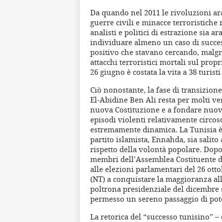
Da quando nel 2011 le rivoluzioni ar
guerre civili e minacce terroristiche 
analisti e politici di estrazione sia 
individuare almeno un caso di success
positivo che stavano cercando, malgra
attacchi terroristici mortali sul propri
26 giugno è costata la vita a 38 turist
Ciò nonostante, la fase di transizione
El-Abidine Ben Ali resta per molti vers
nuova Costituzione e a fondare nuove
episodi violenti relativamente circos
estremamente dinamica. La Tunisia è
partito islamista, Ennahda, sia salito 
rispetto della volontà popolare. Dopo
membri dell’Assemblea Costituente di
alle elezioni parlamentari del 26 otto
(NT) a conquistare la maggioranza alle
poltrona presidenziale del dicembre s
permesso un sereno passaggio di pote
La retorica del “successo tunisino” 