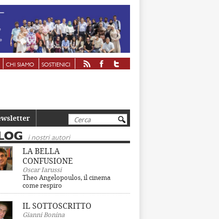
CHI SIAMO
SOSTIENICI
Cerca
wsletter
LOG
i nostri autori
LA BELLA
CONFUSIONE
Oscar Iarussi
Theo Angelopoulos, il cinema
come respiro
IL SOTTOSCRITTO
Gianni Bonina