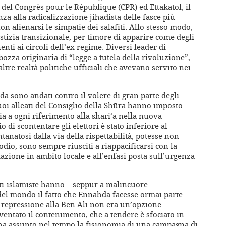
del Congrès pour le République (CPR) ed Ettakatol, il
za alla radicalizzazione jihadista delle fasce più
n alienarsi le simpatie dei salafiti. Allo stesso modo,
stizia transizionale, per timore di apparire come degli
enti ai circoli dell’ex regime. Diversi leader di
ozza originaria di “legge a tutela della rivoluzione”,
altre realtà politiche ufficiali che avevano servito nei
da sono andati contro il volere di gran parte degli
suoi alleati del Consiglio della Shūra hanno imposto
a a ogni riferimento alla shari‘a nella nuova
o di scontentare gli elettori è stato inferiore al
ntanatosi dalla via della rispettabilità, potesse non
dio, sono sempre riusciti a riappacificarsi con la
iazione in ambito locale e all’enfasi posta sull’urgenza
nti-islamiste hanno – seppur a malincuore –
del mondo il fatto che Ennahda facesse ormai parte
a repressione alla Ben Ali non era un’opzione
diventato il contenimento, che a tendere è sfociato in
 ha assunto nel tempo la fisionomia di una campagna di