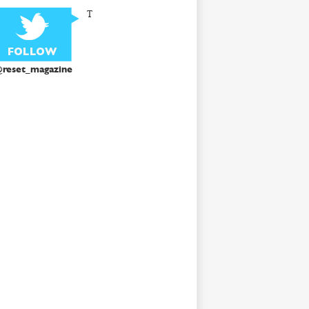
T
reset_magazine