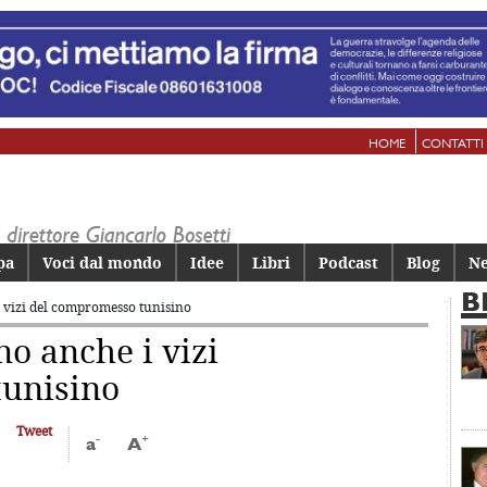
HOME
CONTATTI
pa
Voci dal mondo
Idee
Libri
Podcast
Blog
Ne
B
 vizi
del compromesso tunisino
no anche i vizi
tunisino
Tweet
-
+
a
A