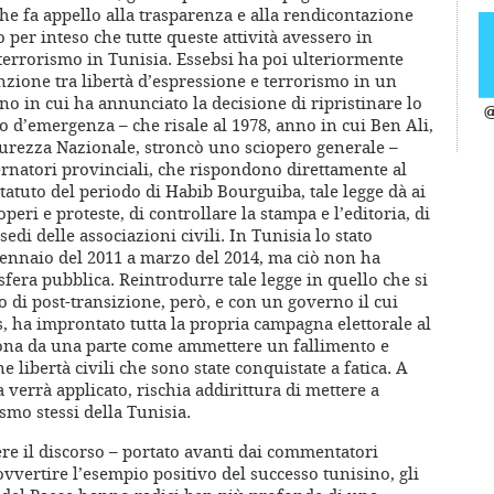
he fa appello alla trasparenza e alla rendicontazione
o per inteso che tutte queste attività avessero in
terrorismo in Tunisia. Essebsi ha poi ulteriormente
tinzione tra libertà d’espressione e terrorismo in un
rno in cui ha annunciato la decisione di ripristinare lo
@
to d’emergenza – che risale al 1978, anno in cui Ben Ali,
icurezza Nazionale, stroncò uno sciopero generale –
ernatori provinciali, che rispondono direttamente al
statuto del periodo di Habib Bourguiba, tale legge dà ai
operi e proteste, di controllare la stampa e l’editoria, di
sedi delle associazioni civili. In Tunisia lo stato
ennaio del 2011 a marzo del 2014, ma ciò non ha
sfera pubblica. Reintrodurre tale legge in quello che si
di post-transizione, però, e con un governo il cui
, ha improntato tutta la propria campagna elettorale al
uona da una parte come ammettere un fallimento e
 libertà civili che sono state conquistate a fatica. A
verrà applicato, rischia addirittura di mettere a
smo stessi della Tunisia.
ere il discorso – portato avanti dai commentatori
sovvertire l’esempio positivo del successo tunisino, gli