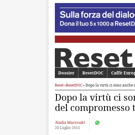
Menu principale
Dossier
Vai al contenuto principale
Vai al contenuto secondario
ResetDOC
Caffè Euro
Reset
»
ResetDOC
» Dopo la virtù ci sono anche i
Dopo la virtù ci so
del compromesso 
Nadia Marzouki
20 Luglio 2015