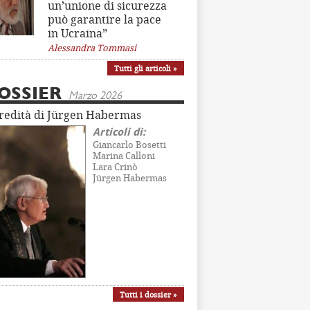
un’unione di sicurezza
può garantire la pace
in Ucraina”
Alessandra Tommasi
Tutti gli articoli »
OSSIER
Marzo 2026
eredità di Jürgen Habermas
Articoli di:
Giancarlo Bosetti
Marina Calloni
Lara Crinò
Jürgen Habermas
Tutti i dossier »