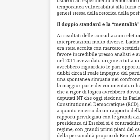
ostacoli all’esperimento democratico
temporanea vulnerabilità alla furia ci
genesi stessa della retorica della posit
Il doppio standard e la “mentalit
Ai risultati delle consultazioni eletto
interpretazioni molto diverse. Laddo
era stata accolta con marcato scettic
favore incredibile presso analisti e au
nel 2011 aveva dato origine a tutta u
avrebbero riguardato le pari opportuni
dubbi circa il reale impegno del parti
una spontanea simpatia nei confronti
la maggior parte dei commentatori ha 
che a rigor di logica avrebbero dovut
deputati NT che oggi siedono in Par
Constitutionnel Democratique (RCD), i
a quanto emerso da un rapporto della
rapporti privilegiati con le grandi az
presidenza di Essebsi si è contraddist
regime, con grandi primi piani del c
della personalità proprio di Ben Ali 