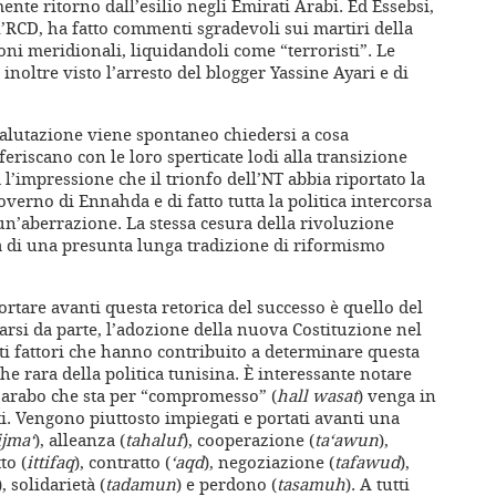
nte ritorno dall’esilio negli Emirati Arabi. Ed Essebsi,
’RCD, ha fatto commenti sgradevoli sui martiri della
ioni meridionali, liquidandoli come “terroristi”. Le
noltre visto l’arresto del blogger Yassine Ayari e di
valutazione viene spontaneo chiedersi a cosa
eriscano con le loro sperticate lodi alla transizione
ha l’impressione che il trionfo dell’NT abbia riportato la
governo di Ennahda e di fatto tutta la politica intercorsa
lo un’aberrazione. La stessa cesura della rivoluzione
a di una presunta lunga tradizione di riformismo
ortare avanti questa retorica del successo è quello del
arsi da parte, l’adozione della nuova Costituzione nel
tti fattori che hanno contribuito a determinare questa
e rara della politica tunisina. È interessante notare
ne arabo che sta per “compromesso” (
hall wasat
) venga in
ti. Vengono piuttosto impiegati e portati avanti una
ijma‘
), alleanza (
tahaluf
), cooperazione (
ta‘awun
),
tto (
ittifaq
), contratto (
‘aqd
), negoziazione (
tafawud
),
), solidarietà (
tadamun
) e perdono (
tasamuh
). A tutti