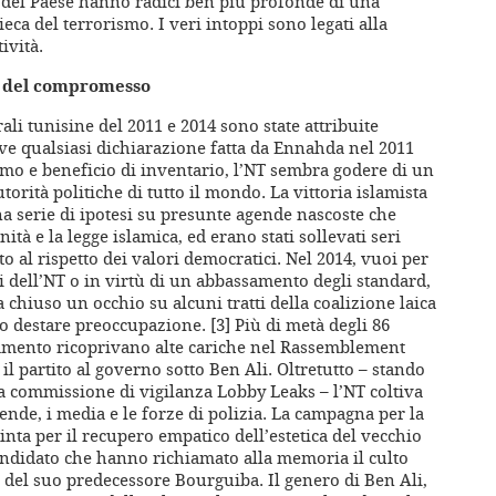
 del Paese hanno radici ben più profonde di una
eca del terrorismo. I veri intoppi sono legati alla
ività.
à” del compromesso
rali tunisine del 2011 e 2014 sono state attribuite
ve qualsiasi dichiarazione fatta da Ennahda nel 2011
ismo e beneficio di inventario, l’NT sembra godere di un
torità politiche di tutto il mondo. La vittoria islamista
na serie di ipotesi su presunte agende nascoste che
tà e la legge islamica, ed erano stati sollevati seri
to al rispetto dei valori democratici. Nel 2014, vuoi per
 dell’NT o in virtù di un abbassamento degli standard,
chiuso un occhio su alcuni tratti della coalizione laica
o destare preoccupazione. [3] Più di metà degli 86
lamento ricoprivano alte cariche nel Rassemblement
l partito al governo sotto Ben Ali. Oltretutto – stando
 commissione di vigilanza Lobby Leaks – l’NT coltiva
iende, i media e le forze di polizia. La campagna per la
inta per il recupero empatico dell’estetica del vecchio
andidato che hanno richiamato alla memoria il culto
e del suo predecessore Bourguiba. Il genero di Ben Ali,