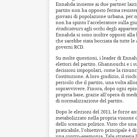
Ennahda insieme ai due partner laici 
partito non ha opposto ferma resisten
giovani di popolazione urbana, per no
non ha spinto l’acceleratore sulla giu
éradicateurs
agli occhi degli apparten
Ennahda si sono inoltre opposti alla b
che sarebbe stata bocciata da tutte le 
governi RCD.
Su molte questioni, i leader di Ennah
elettori del partito. Ghannouchi e i 
decisioni impopolari, come la rinunci
Costituzione. A loro giudizio, il rischi
pericolo che il partito, una volta allo
sopravvivere. Finora, dopo ogni episo
propria base, grazie all’opera di med
di normalizzazione del partito.
Dopo le elezioni del 2011, le forze a
metabolizzato nella propria visione 
dello scenario politico. Visto che un
praticabile, l’obiettivo principale è 
una contro-egemonia. Tale strategia