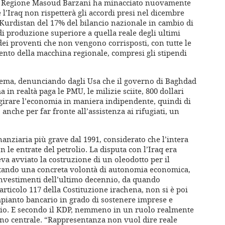
ella Regione Masoud Barzani ha minacciato nuovamente
 l’Iraq non rispetterà gli accordi presi nel dicembre
 Kurdistan del 17% del bilancio nazionale in cambio di
di produzione superiore a quella reale degli ultimi
 dei proventi che non vengono corrisposti, con tutte le
nto della macchina regionale, compresi gli stipendi
ema, denunciando dagli Usa che il governo di Baghdad
 in realtà paga le PMU, le milizie sciite, 800 dollari
 girare l’economia in maniera indipendente, quindi di
anche per far fronte all’assistenza ai rifugiati, un
finanziaria più grave dal 1991, considerato che l’intera
n le entrate del petrolio. La disputa con l’Iraq era
va avviato la costruzione di un oleodotto per il
estando una concreta volontà di autonomia economica,
 investimenti dell’ultimo decennio, da quando
articolo 117 della Costituzione irachena, non si è poi
pianto bancario in grado di sostenere imprese e
izio. E secondo il KDP, nemmeno in un ruolo realmente
rno centrale. “Rappresentanza non vuol dire reale