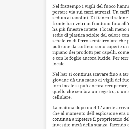
Nel frattempo i vigili del fuoco hann
portare via sui carri attrezzi. Un caf
seduta ai tavolini. Di fianco il salone
fronte ha i vetri in frantumi fino all
ha più finestre intatte. I locali men
sedie di plastica sciolte dal calore co
scheletro di ferro semicircolare che 
poltrone da coiffeur sono coperte di
ripiano dei prodotti per capelli, come
e con le foglie ancora lucide. Per ter
locale.
Nel bar si continua scavare fino a tard
giovane dà una mano ai vigili del fuoc
loro locale si può ancora recuperare, 
quello che sembra un registro, o un’
cellulare.
La mattina dopo quel 17 aprile arriva 
che al momento dell’esplosione era c
continua a ripetere il proprietario de
investito metà della stanza, facendo