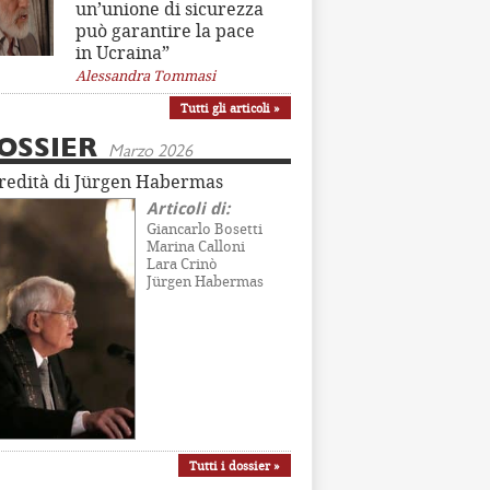
un’unione di sicurezza
può garantire la pace
in Ucraina”
Alessandra Tommasi
Tutti gli articoli »
OSSIER
Marzo 2026
eredità di Jürgen Habermas
Articoli di:
Giancarlo Bosetti
Marina Calloni
Lara Crinò
Jürgen Habermas
Tutti i dossier »