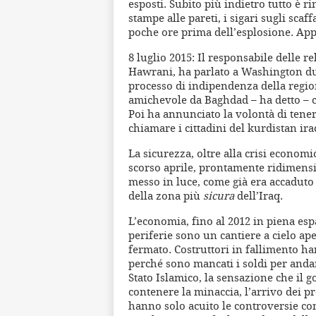
esposti. Subito più indietro tutto è ri
stampe alle pareti, i sigari sugli scaf
poche ore prima dell’esplosione. Ap
8 luglio 2015: Il responsabile delle 
Hawrani, ha parlato a Washington dura
processo di indipendenza della regi
amichevole da Baghdad – ha detto – ch
Poi ha annunciato la volontà di tene
chiamare i cittadini del kurdistan ir
La sicurezza, oltre alla crisi economi
scorso aprile, prontamente ridimensio
messo in luce, come già era accaduto
della zona più
sicura
dell’Iraq.
L’economia, fino al 2012 in piena esp
periferie sono un cantiere a cielo apert
fermato. Costruttori in fallimento han
perché sono mancati i soldi per andar
Stato Islamico, la sensazione che il
contenere la minaccia, l’arrivo dei pr
hanno solo acuito le controversie con