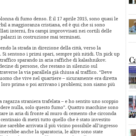
olonna di fumo denso. È il 17 aprile 2015, sono quasi le
bil a maggioranza cristiana, ed è qui che si sono
lati interni, fra campi improvvisati nei cortili delle
di palazzi in costruzione mai terminati.
ndo la strada in direzione della città, verso la
. Si sentono i primi spari, sempre più nitidi. Un pick up
 traffico sparando in aria raffiche di kalashnikov.
decine di persone, che restano in silenzio sul
traverse la via parallela già chiusa al traffico. “Deve
uomo che vive nel quartiere – sicuramente era diretta
 loro prima o poi arrivano i problemi; non siamo più
 ragazza straniera trafelata – e ho sentito uno scoppio
edere nulla, solo questo fumo”. Quattro macchine sono
altare in aria di fronte al muro di cemento che circonda
entinaio di metri tutto quello che è stato investito
ne sarebbe arrivata il più vicino possibile all’ingresso
rmerebbe anche la sparatoria, le altre sono state