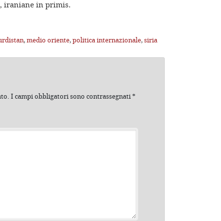
, iraniane in primis.
urdistan
,
medio oriente
,
politica internazionale
,
siria
ato.
I campi obbligatori sono contrassegnati
*