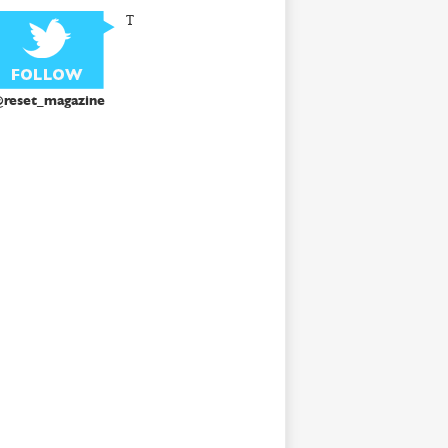
T
reset_magazine