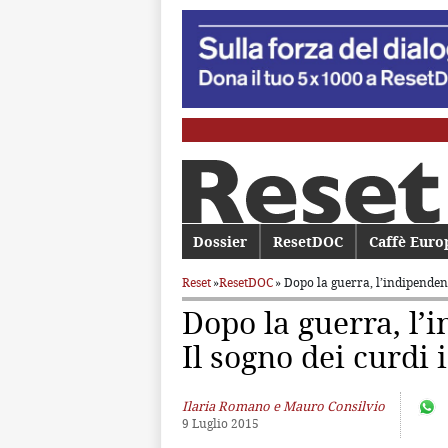
Menu principale
Dossier
Vai al contenuto principale
Vai al contenuto secondario
ResetDOC
Caffè Euro
Reset
»
ResetDOC
» Dopo la guerra, l’indipende
Dopo la guerra, l’
Il sogno dei curdi i
Ilaria Romano e Mauro Consilvio
9 Luglio 2015