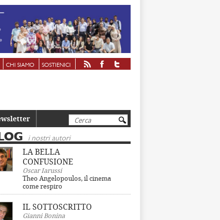
CHI SIAMO
SOSTIENICI
Cerca
wsletter
LOG
i nostri autori
LA BELLA
CONFUSIONE
Oscar Iarussi
Theo Angelopoulos, il cinema
come respiro
IL SOTTOSCRITTO
Gianni Bonina