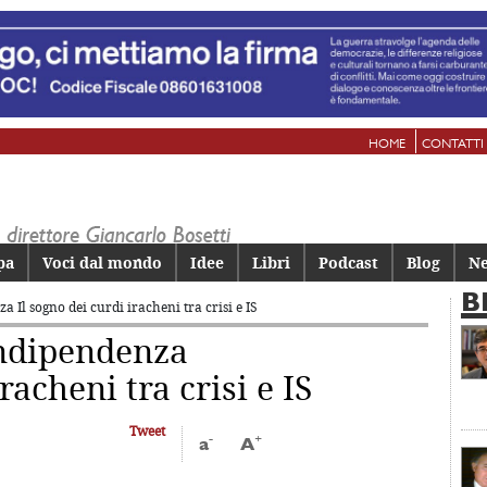
HOME
CONTATTI
pa
Voci dal mondo
Idee
Libri
Podcast
Blog
Ne
B
nza
Il sogno dei curdi iracheni tra crisi e IS
indipendenza
racheni tra crisi e IS
Tweet
-
+
a
A