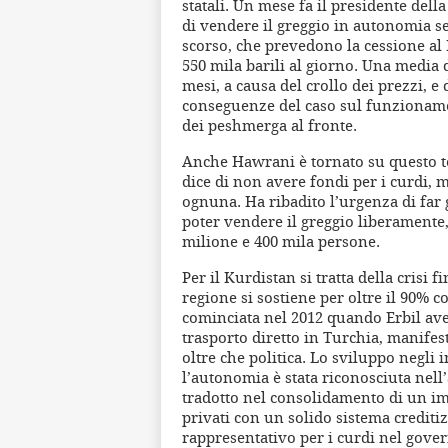
statali. Un mese fa il presidente d
di vendere il greggio in autonomia se
scorso, che prevedono la cessione al
550 mila barili al giorno. Una media 
mesi, a causa del crollo dei prezzi, e
conseguenze del caso sul funzioname
dei peshmerga al fronte.
Anche Hawrani è tornato su questo t
dice di non avere fondi per i curdi, ma
ognuna. Ha ribadito l’urgenza di far
poter vendere il greggio liberamente, 
milione e 400 mila persone.
Per il Kurdistan si tratta della crisi 
regione si sostiene per oltre il 90% co
cominciata nel 2012 quando Erbil ave
trasporto diretto in Turchia, manif
oltre che politica. Lo sviluppo negli
l’autonomia è stata riconosciuta nell’
tradotto nel consolidamento di un im
privati con un solido sistema credit
rappresentativo per i curdi nel gove