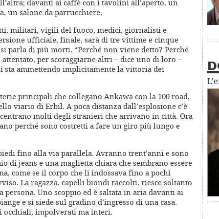
’altra; davanti ai caffè con i tavolini all’aperto, un
a, un salone da parrucchiere.
i, militari, vigili del fuoco, medici, giornalisti e
ersione ufficiale, finale, sarà di tre vittime e cinque
 si parla di più morti. “Perché non viene detto? Perché
attentato, per scoraggiarne altri – dice uno di loro –
D
si sta ammettendo implicitamente la vittoria dei
L'
rterie principali che collegano Ankawa con la 100 road,
ello viario di Erbil. A poca distanza dall’esplosione c’è
ncentrano molti degli stranieri che arrivano in città. Ora
ecano perché sono costretti a fare un giro più lungo e
iedi fino alla via parallela. Avranno trent’anni e sono
io di jeans e una maglietta chiara che sembrano essere
asma, come se il corpo che li indossava fino a pochi
iso. La ragazza, capelli biondi raccolti, riesce soltanto
 persona. Uno scoppio ed è saltata in aria davanti ai
piange e si siede sul gradino d’ingresso di una casa.
i occhiali, impolverati ma interi.