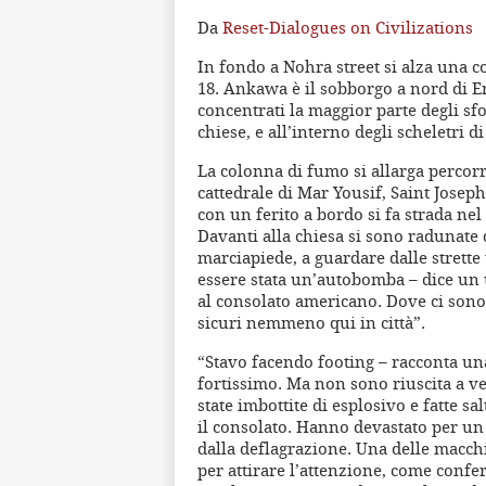
Da
Reset-Dialogues on Civilizations
In fondo a Nohra street si alza una c
18. Ankawa è il sobborgo a nord di Er
concentrati la maggior parte degli sfol
chiese, e all’interno degli scheletri 
La colonna di fumo si allarga percorre
cattedrale di Mar Yousif, Saint Joseph
con un ferito a bordo si fa strada nel
Davanti alla chiesa si sono radunate 
marciapiede, a guardare dalle strette 
essere stata un’autobomba – dice un 
al consolato americano. Dove ci sono
sicuri nemmeno qui in città”.
“Stavo facendo footing – racconta una
fortissimo. Ma non sono riuscita a v
state imbottite di esplosivo e fatte s
il consolato. Hanno devastato per un c
dalla deflagrazione. Una delle macchi
per attirare l’attenzione, come confe