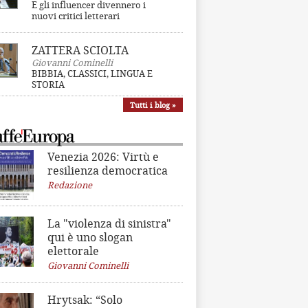
E gli influencer divennero i
nuovi critici letterari
ZATTERA SCIOLTA
Giovanni Cominelli
BIBBIA, CLASSICI, LINGUA E
STORIA
Tutti i blog »
Venezia 2026: Virtù e
resilienza democratica
Redazione
La "violenza di sinistra"
qui è uno slogan
elettorale
Giovanni Cominelli
Hrytsak: “Solo