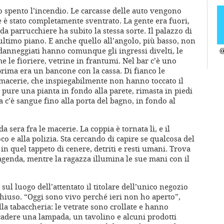
o spento l’incendio. Le carcasse delle auto vengono
fè è stato completamente sventrato. La gente era fuori,
 da parrucchiere ha subito la stessa sorte. Il palazzo di
’ultimo piano. E anche quello all’angolo, più basso, non
o danneggiati hanno comunque gli ingressi divelti, le
@
me le fioriere, vetrine in frantumi. Nel bar c’è uno
prima era un bancone con la cassa. Di fianco le
 macerie, che inspiegabilmente non hanno toccato il
 pure una pianta in fondo alla parete, rimasta in piedi
ra c’è sangue fino alla porta del bagno, in fondo al
a sera fra le macerie. La coppia è tornata lì, e il
o e alla polizia. Sta cercando di capire se qualcosa del
in quel tappeto di cenere, detriti e resti umani. Trova
agenda, mentre la ragazza illumina le sue mani con il
sul luogo dell’attentato il titolare dell’unico negozio
hiuso. “Oggi sono vivo perché ieri non ho aperto”,
lla tabaccheria: le vetrate sono crollate e hanno
 cadere una lampada, un tavolino e alcuni prodotti