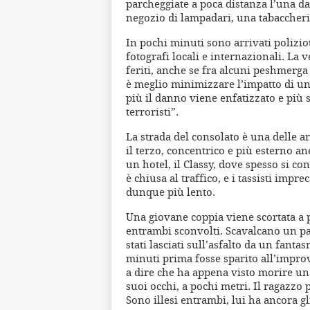
parcheggiate a poca distanza l’una dall
negozio di lampadari, una tabaccheri
In pochi minuti sono arrivati poliziott
fotografi locali e internazionali. La v
feriti, anche se fra alcuni peshmerga
è meglio minimizzare l’impatto di un 
più il danno viene enfatizzato e più 
terroristi”.
La strada del consolato è una delle a
il terzo, concentrico e più esterno an
un hotel, il Classy, dove spesso si co
è chiusa al traffico, e i tassisti impr
dunque più lento.
Una giovane coppia viene scortata a p
entrambi sconvolti. Scavalcano un pa
stati lasciati sull’asfalto da un fant
minuti prima fosse sparito all’improvv
a dire che ha appena visto morire una
suoi occhi, a pochi metri. Il ragazzo 
Sono illesi entrambi, lui ha ancora gl