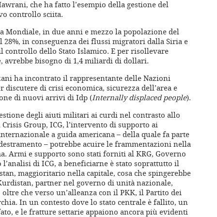
Hawrani, che ha fatto l’esempio della gestione del
vo controllo sciita.
ca Mondiale, in due anni e mezzo la popolazione del
l 28%, in conseguenza dei flussi migratori dalla Siria e
 il controllo dello Stato Islamico. E per risollevare
 avrebbe bisogno di 1,4 miliardi di dollari.
zani ha incontrato il rappresentante delle Nazioni
r discutere di crisi economica, sicurezza dell’area e
one di nuovi arrivi di Idp (
Internally displaced people
).
stione degli aiuti militari ai curdi nel contrasto allo
 Crisis Group, ICG, l’intervento di supporto ai
internazionale a guida americana – della quale fa parte
ddestramento – potrebbe acuire le frammentazioni nella
ma. Armi e supporto sono stati forniti al KRG, Governo
’analisi di ICG, a beneficiarne è stato soprattutto il
stan, maggioritario nella capitale, cosa che spingerebbe
 Kurdistan, partner nel governo di unità nazionale,
, oltre che verso un’alleanza con il PKK, il Partito dei
chia. In un contesto dove lo stato centrale è fallito, un
fato, e le fratture settarie appaiono ancora più evidenti