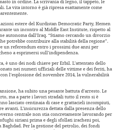
masto in ordine. La scrivania di legno, il tappeto, le
fali. La vita intorno è già ripresa esattamente come
parentemente.
relazioni estere del Kurdistan Democratic Party, Hemen
nte un incontro al Middle East Institute, rispetto al
one autonoma dall’Iraq. “Stiamo cercando un divorzio
e potrebbe contribuire alla stabilità della regione”.
re un referendum entro i prossimi due anni per
acheno a esprimersi sull’indipendenza.
ca, è uno dei nodi chiave per Erbil. L’attentato dello
nato nei numeri ufficiali delle vittime e dei feriti, ha
 con l’esplosione del novembre 2014, la vulnerabilità
ansione, ha subito una pesante battuta d’arresto. Le
o, ma a parte i lavori stradali tutto il resto si è
no lasciato centinaia di case e grattacieli incompiuti,
e avanti. L’insicurezza dettata dalla presenza dello
 governo centrale non stia concretamente lavorando per
ofughi siriani prima e degli sfollati iracheni poi,
 Baghdad. Per la gestione del petrolio, dei fondi