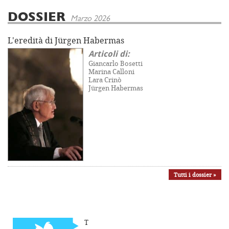
DOSSIER
Marzo 2026
L'eredità di Jürgen Habermas
Articoli di:
Giancarlo Bosetti
Marina Calloni
Lara Crinò
Jürgen Habermas
Tutti i dossier »
T