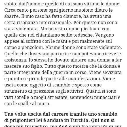
subite dall’uomo e quelle di cui sono vittime le donne.
Circa cento persone ogni giorno muoiono dietro le
sbarre. Il mio caso ha fatto clamore, ha avuto una
certa risonanza internazionale. Per questo non sono
stata violentata. Ma ho visto donne picchiate con
quelle che noi chiamiamo sedie tedesche. Vengono
appese al soffitto con le mani e poi malmenate sul
corpo a penzoloni. Alcune donne sono state violentate.
Quelle che dovevano partorire non potevano ricevere
assistenza. Io stessa ho dovuto aiutare una donna a far
nascere suo figlio. Tutto questo mostra che la donna è
parte integrante della guerra in corso. Viene seviziata
e punita se prende parte alle manifestazioni. Viene
usata come oggetto di scambio e spesso come
strumento di pressione sugli attivisti. Quanti si sono
visti sorelle o mogli arrestate, sentendosi minacciati e
con le spalle al muro.
Una volta uscita dal carcere tramite uno scambio
di prigionieri lei è andata in Turchia. Qui non si
deve più travestire, ma non è più tra i siriani di cui