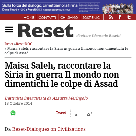
HOME
CONTATTI
CHI SIAMO
SOSTIENICI
Reset
»
ResetDOC
» Maisa Saleh, raccontare la Siria in guerra
Il mondo non dimentichi le
colpe di Assad
Maisa Saleh, raccontare la
Siria in guerra
Il mondo non
dimentichi le colpe di Assad
L'attivista intervistata da Azzurra Meringolo
13 Ottobre 2014
-
+
Tweet
a
A
Da
Reset-Dialogues on Civilizations