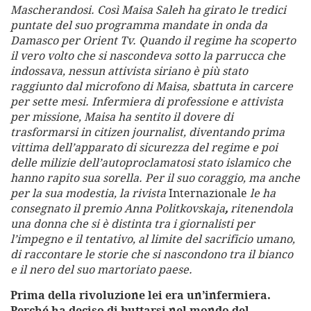
Mascherandosi. Così Maisa Saleh ha girato le tredici
puntate del suo programma mandate in onda da
Damasco per Orient Tv. Quando il regime ha scoperto
il vero volto che si nascondeva sotto la parrucca che
indossava, nessun attivista siriano è più stato
raggiunto dal microfono di Maisa, sbattuta in carcere
per sette mesi. Infermiera di professione e attivista
per missione, Maisa ha sentito il dovere di
trasformarsi in citizen journalist, diventando prima
vittima dell’apparato di sicurezza del regime e poi
delle milizie dell’autoproclamatosi stato islamico che
hanno rapito sua sorella. Per il suo coraggio, ma anche
per la sua modestia, la rivista
Internazionale
le ha
consegnato il premio
Anna Politkovskaja
,
ritenendola
una donna che si è distinta tra i giornalisti per
l’impegno e il tentativo, al limite del sacrificio umano,
di raccontare le storie che si nascondono tra il bianco
e il nero del suo martoriato paese.
Prima della rivoluzione lei era un’infermiera.
Perché ha deciso di buttarsi nel mondo del