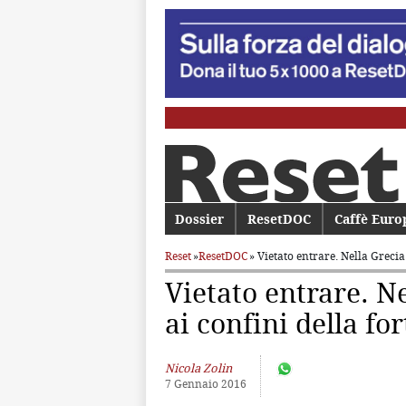
Menu principale
Dossier
Vai al contenuto principale
Vai al contenuto secondario
ResetDOC
Caffè Euro
Reset
»
ResetDOC
» Vietato entrare. Nella Greci
Vietato entrare. N
ai confini della f
Nicola Zolin
7 Gennaio 2016