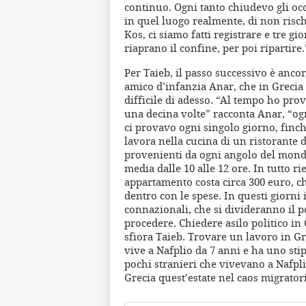
continuo. Ogni tanto chiudevo gli oc
in quel luogo realmente, di non risch
Kos, ci siamo fatti registrare e tre g
riaprano il confine, per poi ripartire.
Per Taieb, il passo successivo è ancor
amico d’infanzia Anar, che in Grecia c
difficile di adesso. “Al tempo ho pro
una decina volte” racconta Anar, “ogn
ci provavo ogni singolo giorno, finch
lavora nella cucina di un ristorante de
provenienti da ogni angolo del mondo.
media dalle 10 alle 12 ore. In tutto ri
appartamento costa circa 300 euro, che
dentro con le spese. In questi giorni 
connazionali, che si divideranno il 
procedere. Chiedere asilo politico in
sfiora Taieb. Trovare un lavoro in G
vive a Nafplio da 7 anni e ha uno sti
pochi stranieri che vivevano a Nafpli
Grecia quest’estate nel caos migrator