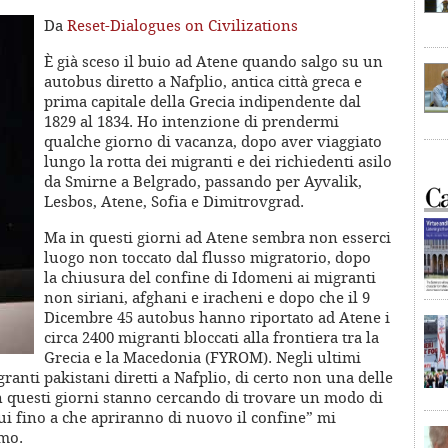
Da
Reset-Dialogues on Civilizations
È già sceso il buio ad Atene quando salgo su un
autobus diretto a Nafplio, antica città greca e
prima capitale della Grecia indipendente dal
1829 al 1834. Ho intenzione di prendermi
qualche giorno di vacanza, dopo aver viaggiato
lungo la rotta dei migranti e dei richiedenti asilo
da Smirne a Belgrado, passando per Ayvalik,
Lesbos, Atene, Sofia e Dimitrovgrad.
Ma in questi giorni ad Atene sembra non esserci
luogo non toccato dal flusso migratorio, dopo
la chiusura del confine di Idomeni ai migranti
non siriani, afghani e iracheni e dopo che il 9
Dicembre 45 autobus hanno riportato ad Atene i
circa 2400 migranti bloccati alla frontiera tra la
Grecia e la Macedonia (FYROM). Negli ultimi
ranti pakistani diretti a Nafplio, di certo non una delle
in questi giorni stanno cercando di trovare un modo di
i fino a che apriranno di nuovo il confine” mi
smo.