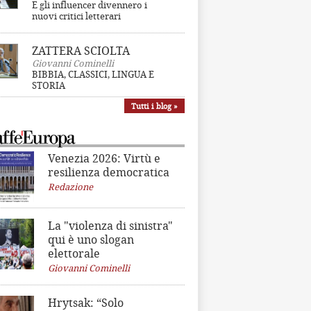
E gli influencer divennero i
nuovi critici letterari
ZATTERA SCIOLTA
Giovanni Cominelli
BIBBIA, CLASSICI, LINGUA E
STORIA
Tutti i blog »
Venezia 2026: Virtù e
resilienza democratica
Redazione
La "violenza di sinistra"
qui è uno slogan
elettorale
Giovanni Cominelli
Hrytsak: “Solo