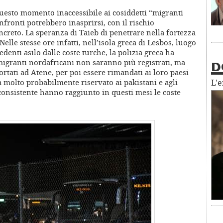
questo momento inaccessibile ai cosiddetti “migranti
fronti potrebbero inasprirsi, con il rischio
creto. La speranza di Taieb di penetrare nella fortezza
lle stesse ore infatti, nell’isola greca di Lesbos, luogo
edenti asilo dalle coste turche, la polizia greca ha
igranti nordafricani non saranno più registrati, ma
D
ortati ad Atene, per poi essere rimandati ai loro paesi
à molto probabilmente riservato ai pakistani e agli
L'
onsistente hanno raggiunto in questi mesi le coste