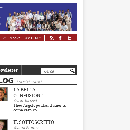
CHI SIAMO
SOSTIENICI
Cerca
wsletter
LOG
i nostri autori
LA BELLA
CONFUSIONE
Oscar Iarussi
Theo Angelopoulos, il cinema
come respiro
IL SOTTOSCRITTO
Gianni Bonina