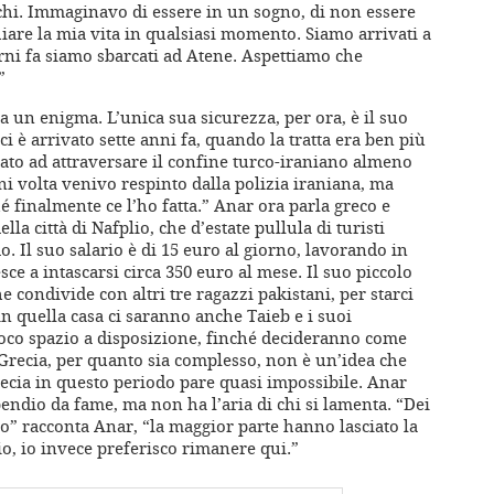
chi. Immaginavo di essere in un sogno, di non essere
iare la mia vita in qualsiasi momento. Siamo arrivati a
iorni fa siamo sbarcati ad Atene. Aspettiamo che
”
a un enigma. L’unica sua sicurezza, per ora, è il suo
i è arrivato sette anni fa, quando la tratta era ben più
vato ad attraversare il confine turco-iraniano almeno
i volta venivo respinto dalla polizia iraniana, ma
é finalmente ce l’ho fatta.” Anar ora parla greco e
lla città di Nafplio, che d’estate pullula di turisti
 Il suo salario è di 15 euro al giorno, lavorando in
esce a intascarsi circa 350 euro al mese. Il suo piccolo
 condivide con altri tre ragazzi pakistani, per starci
in quella casa ci saranno anche Taieb e i suoi
poco spazio a disposizione, finché decideranno come
 Grecia, per quanto sia complesso, non è un’idea che
recia in questo periodo pare quasi impossibile. Anar
pendio da fame, ma non ha l’aria di chi si lamenta. “Dei
o” racconta Anar, “la maggior parte hanno lasciato la
io, io invece preferisco rimanere qui.”