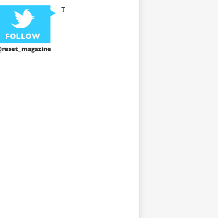
T
reset_magazine