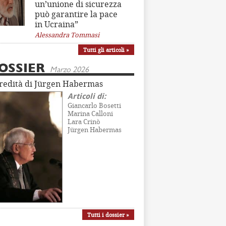
un’unione di sicurezza
può garantire la pace
in Ucraina”
Alessandra Tommasi
Tutti gli articoli »
OSSIER
Marzo 2026
eredità di Jürgen Habermas
Articoli di:
Giancarlo Bosetti
Marina Calloni
Lara Crinò
Jürgen Habermas
Tutti i dossier »