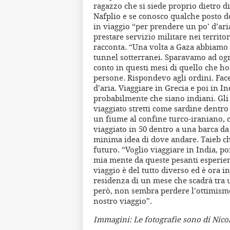
ragazzo che si siede proprio dietro 
Nafplio e se conosco qualche posto do
in viaggio “per prendere un po’ d’aria
prestare servizio militare nei territo
racconta. “Una volta a Gaza abbiamo 
tunnel sotterranei. Sparavamo ad og
conto in questi mesi di quello che h
persone. Rispondevo agli ordini. Fac
d’aria. Viaggiare in Grecia e poi in I
probabilmente che siano indiani. Gli
viaggiato stretti come sardine dentro
un fiume al confine turco-iraniano, c
viaggiato in 50 dentro a una barca da
minima idea di dove andare. Taieb chi
futuro. “Voglio viaggiare in India, po
mia mente da queste pesanti esperien
viaggio è del tutto diverso ed è ora i
residenza di un mese che scadrà tra u
però, non sembra perdere l’ottimism
nostro viaggio”.
Immagini: Le fotografie sono di Nico