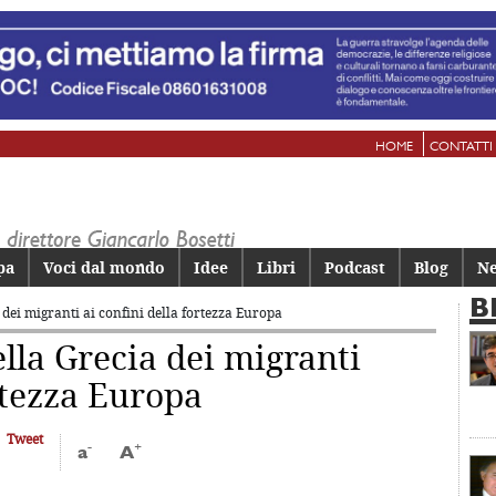
HOME
CONTATTI
pa
Voci dal mondo
Idee
Libri
Podcast
Blog
Ne
B
a dei migranti
ai confini della fortezza Europa
ella Grecia dei migranti
ortezza Europa
Tweet
-
+
a
A