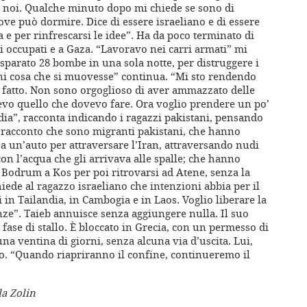
di noi. Qualche minuto dopo mi chiede se sono di
ve può dormire. Dice di essere israeliano e di essere
 e per rinfrescarsi le idee”. Ha da poco terminato di
ri occupati e a Gaza. “Lavoravo nei carri armati” mi
sparato 28 bombe in una sola notte, per distruggere i
ni cosa che si muovesse” continua. “Mi sto rendendo
o fatto. Non sono orgoglioso di aver ammazzato delle
evo quello che dovevo fare. Ora voglio prendere un po’
ndia”, racconta indicando i ragazzi pakistani, pensando
 racconto che sono migranti pakistani, che hanno
 a un’auto per attraversare l’Iran, attraversando nudi
on l’acqua che gli arrivava alle spalle; che hanno
 Bodrum a Kos per poi ritrovarsi ad Atene, senza la
ede al ragazzo israeliano che intenzioni abbia per il
i in Tailandia, in Cambogia e in Laos. Voglio liberare la
ze”. Taieb annuisce senza aggiungere nulla. Il suo
n fase di stallo. È bloccato in Grecia, con un permesso di
na ventina di giorni, senza alcuna via d’uscita. Lui,
o. “Quando riapriranno il confine, continueremo il
la Zolin