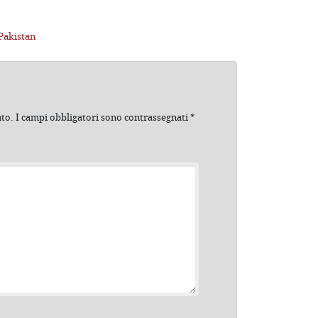
Pakistan
ato.
I campi obbligatori sono contrassegnati
*