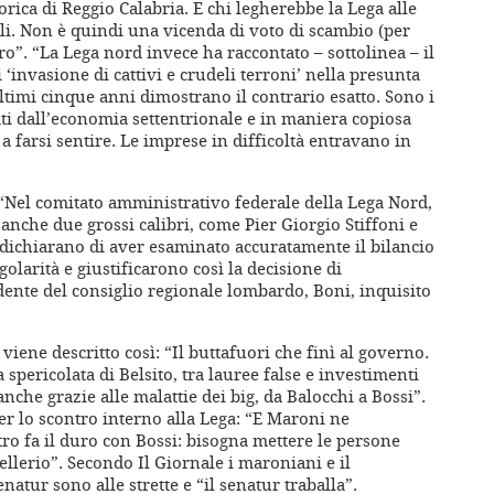
rica di Reggio Calabria. E chi legherebbe la Lega alle
i. Non è quindi una vicenda di voto di scambio (per
o”. “La Lega nord invece ha raccontato – sottolinea – il
nvasione di cattivi e crudeli terroni’ nella presunta
ltimi cinque anni dimostrano il contrario esatto. Sono i
sati dall’economia settentrionale e in maniera copiosa
a farsi sentire. Le imprese in difficoltà entravano in
“Nel comitato amministrativo federale della Lega Nord,
 anche due grossi calibri, come Pier Giorgio Stiffoni e
 dichiarano di aver esaminato accuratamente il bilancio
golarità e giustificarono così la decisione di
dente del consiglio regionale lombardo, Boni, inquisito
 viene descritto così: “Il buttafuori che finì al governo.
 spericolata di Belsito, tra lauree false e investimenti
anche grazie alle malattie dei big, da Balocchi a Bossi”.
er lo scontro interno alla Lega: “E Maroni ne
tro fa il duro con Bossi: bisogna mettere le persone
Bellerio”. Secondo Il Giornale i maroniani e il
natur sono alle strette e “il senatur traballa”.