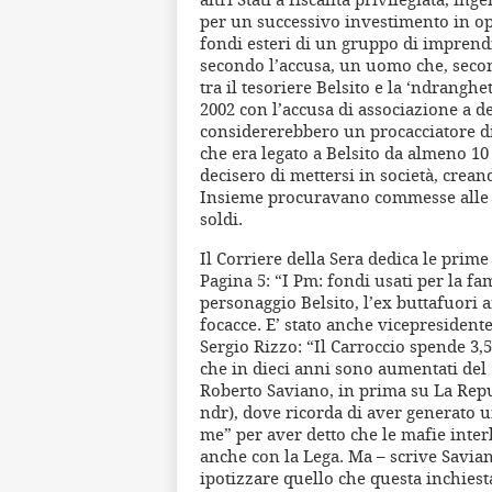
per un successivo investimento in ope
fondi esteri di un gruppo di imprendi
secondo l’accusa, un uomo che, secon
tra il tesoriere Belsito e la ‘ndrangh
2002 con l’accusa di associazione a d
considererebbero un procacciatore di 
che era legato a Belsito da almeno 10 
decisero di mettersi in società, cre
Insieme procuravano commesse alle s
soldi.
Il Corriere della Sera dedica le prime
Pagina 5: “I Pm: fondi usati per la fa
personaggio Belsito, l’ex buttafuori 
focacce. E’ stato anche vicepresidente
Sergio Rizzo: “Il Carroccio spende 3,5
che in dieci anni sono aumentati del 
Roberto Saviano, in prima su La Repub
ndr), dove ricorda di aver generato u
me” per aver detto che le mafie inter
anche con la Lega. Ma – scrive Savian
ipotizzare quello che questa inchiesta 