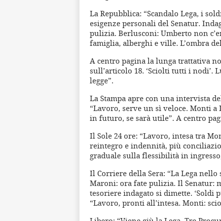
La Repubblica: “Scandalo Lega, i soldi
esigenze personali del Senatur. Indaga
pulizia. Berlusconi: Umberto non c’en
famiglia, alberghi e ville. L’ombra de
A centro pagina la lunga trattativa no
sull’articolo 18. ‘Sciolti tutti i nodi’
legge”.
La Stampa apre con una intervista del
“Lavoro, serve un sì veloce. Monti a
in futuro, se sarà utile”. A centro pag
Il Sole 24 ore: “Lavoro, intesa tra Mont
reintegro e indennità, più conciliazio
graduale sulla flessibilità in ingresso
Il Corriere della Sera: “La Lega nello
Maroni: ora fate pulizia. Il Senatur: 
tesoriere indagato si dimette. ‘Soldi p
“Lavoro, pronti all’intesa. Monti: sciol
Libero: “Viene giù la Lega. Tre Procur