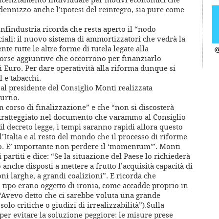
dennizzo anche l’ipotesi del reintegro, sia pure come
onfindustria ricorda che resta aperto il “nodo
iali: il nuovo sistema di ammortizzatori che vedrà la
te tutte le altre forme di tutela legate alla
@
sorse aggiuntive che occorrono per finanziarlo
Euro. Per dare operatività alla riforma dunque si
 e tabacchi.
al presidente del Consiglio Monti realizzata
turno.
n corso di finalizzazione” e che “non si discosterà
 tratteggiato nel documento che varammo al Consiglio
 il decreto legge, i tempi saranno rapidi allora questo
’Italia e al resto del mondo che il processo di riforme
. E’ importante non perdere il ‘momentum'”. Monti
i partiti e dice: “Se la situazione del Paese lo richiederà
nche disposti a mettere a frutto l’acquisità capacità di
ni larghe, a grandi coalizioni”. E ricorda che
tipo erano oggetto di ironia, come accadde proprio in
(“Avevo detto che ci sarebbe voluta una grande
solo critiche o giudizi di irrealizzabilità”).Sulla
per evitare la soluzione peggiore: le misure prese