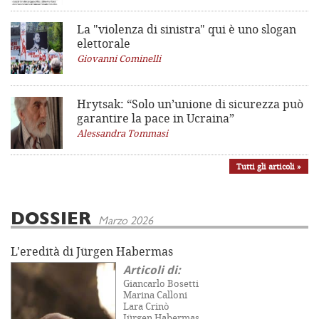
La "violenza di sinistra"
qui è uno slogan
elettorale
Giovanni Cominelli
Hrytsak: “Solo un’unione di sicurezza può
garantire la pace in Ucraina”
Alessandra Tommasi
Tutti gli articoli »
DOSSIER
Marzo 2026
L'eredità di Jürgen Habermas
Articoli di:
Giancarlo Bosetti
Marina Calloni
Lara Crinò
Jürgen Habermas