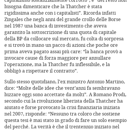
capitalismo sostanzialmente corrotto”, e “del resto non
bisogna dimenticare che la Thatcher è stata
rigidissima anche con i capitalisti”. Ricorda infatti
Zingales che negli anni del grande crollo delle Borse
nel 1987 una banca di investimento che aveva
garantito la sottoscrizione di una quota di capitale
della BP da collocare sul mercato, fu colta di sorpresa
e si trovò in mano un pacco di azioni che poche ore
prima aveva pagato assai più care: “la banca provò a
invocare cause di forza maggiore per annullare
l’operazione, ma la Thatcher fu inflessibile, e la
obbligò a rispettare il contratto”.
Sullo stesso quotidiano, l’ex ministro Antonio Martino,
dice: “Molte delle idee che vent’anni fa sembravano
bizzare oggi sono accettate da molti”. A Romano Prodi,
secondo cui la rivoluzione liberista della Thatcher ha
aiutato e forse provocato la crisi finanziaria iniziata
nel 2007, risponde: “Nessuno tra coloro che sostiene
questa tesi è mai stato in grado di fare un solo esempio
del perché. La verità è che il trentennio iniziato nel