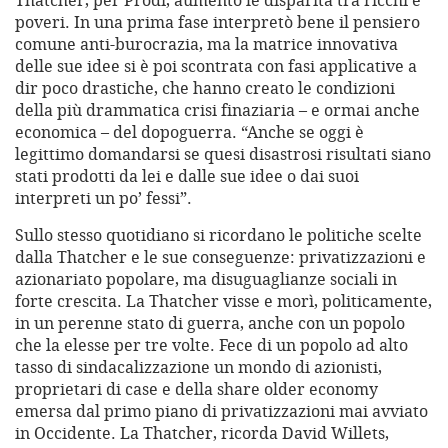
Thatcher, per Prodi, aumentò le disparità tra ricchi e
poveri. In una prima fase interpretò bene il pensiero
comune anti-burocrazia, ma la matrice innovativa
delle sue idee si è poi scontrata con fasi applicative a
dir poco drastiche, che hanno creato le condizioni
della più drammatica crisi finaziaria – e ormai anche
economica – del dopoguerra. “Anche se oggi è
legittimo domandarsi se quesi disastrosi risultati siano
stati prodotti da lei e dalle sue idee o dai suoi
interpreti un po’ fessi”.
Sullo stesso quotidiano si ricordano le politiche scelte
dalla Thatcher e le sue conseguenze: privatizzazioni e
azionariato popolare, ma disuguaglianze sociali in
forte crescita. La Thatcher visse e morì, politicamente,
in un perenne stato di guerra, anche con un popolo
che la elesse per tre volte. Fece di un popolo ad alto
tasso di sindacalizzazione un mondo di azionisti,
proprietari di case e della share older economy
emersa dal primo piano di privatizzazioni mai avviato
in Occidente. La Thatcher, ricorda David Willets,