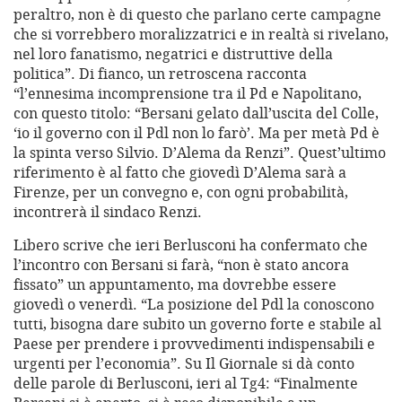
peraltro, non è di questo che parlano certe campagne
che si vorrebbero moralizzatrici e in realtà si rivelano,
nel loro fanatismo, negatrici e distruttive della
politica”. Di fianco, un retroscena racconta
“l’ennesima incomprensione tra il Pd e Napolitano,
con questo titolo: “Bersani gelato dall’uscita del Colle,
‘io il governo con il Pdl non lo farò’. Ma per metà Pd è
la spinta verso Silvio. D’Alema da Renzi”. Quest’ultimo
riferimento è al fatto che giovedì D’Alema sarà a
Firenze, per un convegno e, con ogni probabilità,
incontrerà il sindaco Renzi.
Libero scrive che ieri Berlusconi ha confermato che
l’incontro con Bersani si farà, “non è stato ancora
fissato” un appuntamento, ma dovrebbe essere
giovedì o venerdì. “La posizione del Pdl la conoscono
tutti, bisogna dare subito un governo forte e stabile al
Paese per prendere i provvedimenti indispensabili e
urgenti per l’economia”. Su Il Giornale si dà conto
delle parole di Berlusconi, ieri al Tg4: “Finalmente