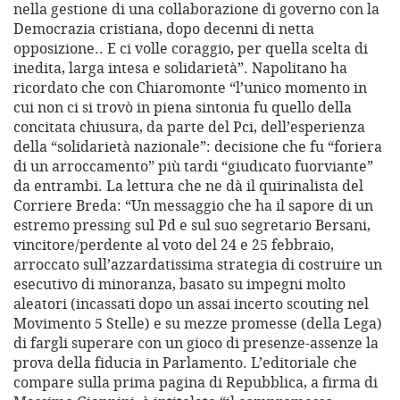
nella gestione di una collaborazione di governo con la
Democrazia cristiana, dopo decenni di netta
opposizione.. E ci volle coraggio, per quella scelta di
inedita, larga intesa e solidarietà”. Napolitano ha
ricordato che con Chiaromonte “l’unico momento in
cui non ci si trovò in piena sintonia fu quello della
concitata chiusura, da parte del Pci, dell’esperienza
della “solidarietà nazionale”: decisione che fu “foriera
di un arroccamento” più tardi “giudicato fuorviante”
da entrambi. La lettura che ne dà il quirinalista del
Corriere Breda: “Un messaggio che ha il sapore di un
estremo pressing sul Pd e sul suo segretario Bersani,
vincitore/perdente al voto del 24 e 25 febbraio,
arroccato sull’azzardatissima strategia di costruire un
esecutivo di minoranza, basato su impegni molto
aleatori (incassati dopo un assai incerto scouting nel
Movimento 5 Stelle) e su mezze promesse (della Lega)
di fargli superare con un gioco di presenze-assenze la
prova della fiducia in Parlamento. L’editoriale che
compare sulla prima pagina di Repubblica, a firma di