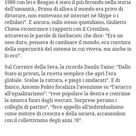
1980 con lei e Reagan è stato il più fecondo nella storia
dell’umanità., Prima di allora il mondo era privo di
dittature, non esistevano né internet né Skype o i
cellulari”. E ancora, sullo stesso quotidiano, Giulietto
Chiesa ricostruisce i rapporti con il Cremlino,
attraverso le parole di Gorbaciov, che dice: “Era un
osso duro, pensava di cambiare il mondo, era convinta
della superiorità del sistema in cui viveva, ma anche io
lo ero”.
Sul Corriere della Sera, la ricorda Danilo Taino: “Dallo
Stato ai privati, la ricetta semplice che aprì l’era
globale. Scelse la rottura, e piegò i sindacati”. E di
fianco, Antonio Polito focalizza l’atenzione su “l’attacco
all’egualitarismo”: “rese popolare la destra e costrinse
la sinistra fuori dagli steccati. Sorprese persino i
colleghi di partito”, “fece appello all’individualismo
come motore di crescita e della società, accanendosi
con il collettivismo degli anni 70”.