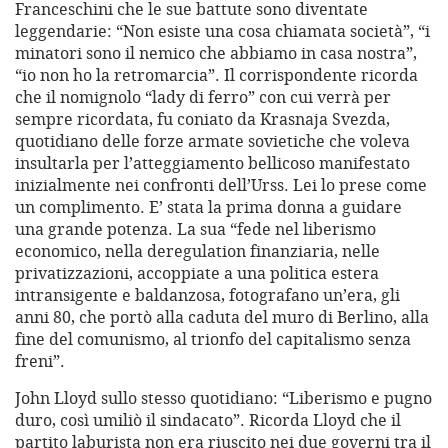
Franceschini che le sue battute sono diventate
leggendarie: “Non esiste una cosa chiamata società”, “i
minatori sono il nemico che abbiamo in casa nostra”,
“io non ho la retromarcia”. Il corrispondente ricorda
che il nomignolo “lady di ferro” con cui verrà per
sempre ricordata, fu coniato da Krasnaja Svezda,
quotidiano delle forze armate sovietiche che voleva
insultarla per l’atteggiamento bellicoso manifestato
inizialmente nei confronti dell’Urss. Lei lo prese come
un complimento. E’ stata la prima donna a guidare
una grande potenza. La sua “fede nel liberismo
economico, nella deregulation finanziaria, nelle
privatizzazioni, accoppiate a una politica estera
intransigente e baldanzosa, fotografano un’era, gli
anni 80, che portò alla caduta del muro di Berlino, alla
fine del comunismo, al trionfo del capitalismo senza
freni”.
John Lloyd sullo stesso quotidiano: “Liberismo e pugno
duro, così umiliò il sindacato”. Ricorda Lloyd che il
partito laburista non era riuscito nei due governi tra il