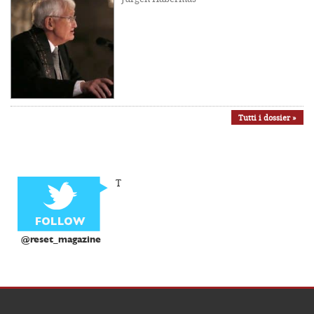
Tutti i dossier »
T
@reset_magazine