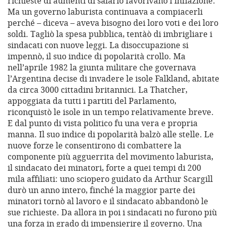
richieste di aumenti di salario favorivano l’inflazione.
Ma un governo laburista continuava a compiacerli
perché – diceva – aveva bisogno dei loro voti e dei loro
soldi. Tagliò la spesa pubblica, tentàò di imbrigliare i
sindacati con nuove leggi. La disoccupazione si
impennò, il suo indice di popolarità crollo. Ma
nell’aprile 1982 la giunta militare che governava
l’Argentina decise di invadere le isole Falkland, abitate
da circa 3000 cittadini britannici. La Thatcher,
appoggiata da tutti i partiti del Parlamento,
riconquistò le isole in un tempo relativamente breve.
E dal punto di vista politico fu una vera e propria
manna. Il suo indice di popolarità balzò alle stelle. Le
nuove forze le consentirono di combattere la
componente più agguerrita del movimento laburista,
il sindacato dei minatori, forte a quei tempi di 200
mila affiliati: uno sciopero guidato da Arthur Scargill
durò un anno intero, finché la maggior parte dei
minatori tornò al lavoro e il sindacato abbandonò le
sue richieste. Da allora in poi i sindacati no furono più
una forza in grado di impensierire il governo. Una