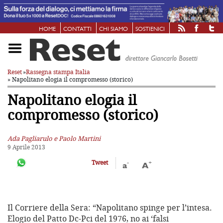
HOME
CONTATTI
CHI SIAMO
SOSTIENICI
Reset
»
Rassegna stampa Italia
» Napolitano elogia il compromesso (storico)
Napolitano elogia il
compromesso (storico)
Ada Pagliarulo e Paolo Martini
9 Aprile 2013
-
+
Tweet
a
A
Il Corriere della Sera: “Napolitano spinge per l’intesa.
Elogio del Patto Dc-Pci del 1976, no ai ‘falsi