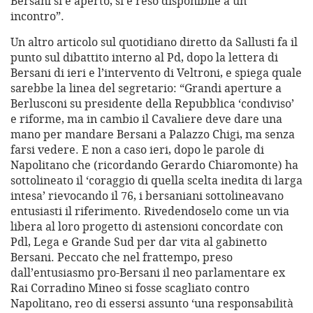
Bersani si è aperto, si è reso disponibile a un
incontro”.
Un altro articolo sul quotidiano diretto da Sallusti fa il
punto sul dibattito interno al Pd, dopo la lettera di
Bersani di ieri e l’intervento di Veltroni, e spiega quale
sarebbe la linea del segretario: “Grandi aperture a
Berlusconi su presidente della Repubblica ‘condiviso’
e riforme, ma in cambio il Cavaliere deve dare una
mano per mandare Bersani a Palazzo Chigi, ma senza
farsi vedere. E non a caso ieri, dopo le parole di
Napolitano che (ricordando Gerardo Chiaromonte) ha
sottolineato il ‘coraggio di quella scelta inedita di larga
intesa’ rievocando il 76, i bersaniani sottolineavano
entusiasti il riferimento. Rivedendoselo come un via
libera al loro progetto di astensioni concordate con
Pdl, Lega e Grande Sud per dar vita al gabinetto
Bersani. Peccato che nel frattempo, preso
dall’entusiasmo pro-Bersani il neo parlamentare ex
Rai Corradino Mineo si fosse scagliato contro
Napolitano, reo di essersi assunto ‘una responsabilità