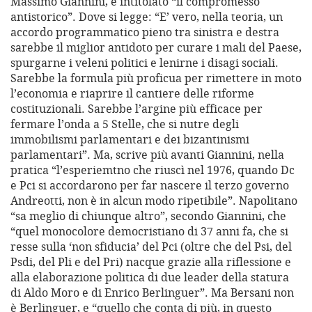
Massimo Giannini, è intitolato “il compromesso
antistorico”. Dove si legge: “E’ vero, nella teoria, un
accordo programmatico pieno tra sinistra e destra
sarebbe il miglior antidoto per curare i mali del Paese,
spurgarne i veleni politici e lenirne i disagi sociali.
Sarebbe la formula più proficua per rimettere in moto
l’economia e riaprire il cantiere delle riforme
costituzionali. Sarebbe l’argine più efficace per
fermare l’onda a 5 Stelle, che si nutre degli
immobilismi parlamentari e dei bizantinismi
parlamentari”. Ma, scrive più avanti Giannini, nella
pratica “l’esperiemtno che riuscì nel 1976, quando Dc
e Pci si accordarono per far nascere il terzo governo
Andreotti, non è in alcun modo ripetibile”. Napolitano
“sa meglio di chiunque altro”, secondo Giannini, che
“quel monocolore democristiano di 37 anni fa, che si
resse sulla ‘non sfiducia’ del Pci (oltre che del Psi, del
Psdi, del Pli e del Pri) nacque grazie alla riflessione e
alla elaborazione politica di due leader della statura
di Aldo Moro e di Enrico Berlinguer”. Ma Bersani non
è Berlinguer, e “quello che conta di più, in questo