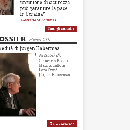
un’unione di sicurezza
può garantire la pace
in Ucraina”
Alessandra Tommasi
Tutti gli articoli »
OSSIER
Marzo 2026
eredità di Jürgen Habermas
Articoli di:
Giancarlo Bosetti
Marina Calloni
Lara Crinò
Jürgen Habermas
Tutti i dossier »