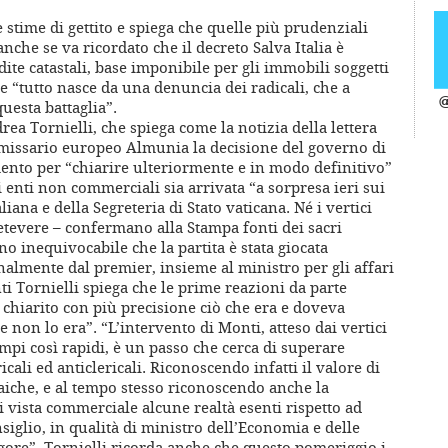
 stime di gettito e spiega che quelle più prudenziali
anche se va ricordato che il decreto Salva Italia è
ite catastali, base imponibile per gli immobili soggetti
e “tutto nasce da una denuncia dei radicali, che a
@
esta battaglia”.
ea Tornielli, che spiega come la notizia della lettera
issario europeo Almunia la decisione del governo di
nto per “chiarire ulteriormente e in modo definitivo”
i enti non commerciali sia arrivata “a sorpresa ieri sui
iana e della Segreteria di Stato vaticana. Né i vertici
retevere – confermano alla Stampa fonti dei sacri
gno inequivocabile che la partita è stata giocata
almente dal premier, insieme al ministro per gli affari
i Tornielli spiega che le prime reazioni da parte
chiarito con più precisione ciò che era e doveva
 non lo era”. “L’intervento di Monti, atteso dai vertici
empi così rapidi, è un passo che cerca di superare
cali ed anticlericali. Riconoscendo infatti il valore di
e laiche, e al tempo stesso riconoscendo anche la
i vista commerciale alcune realtà esenti rispetto ad
nsiglio, in qualità di ministro dell’Economia e delle
gore”. Tornielli ricorda anche che questo pomeriggio i