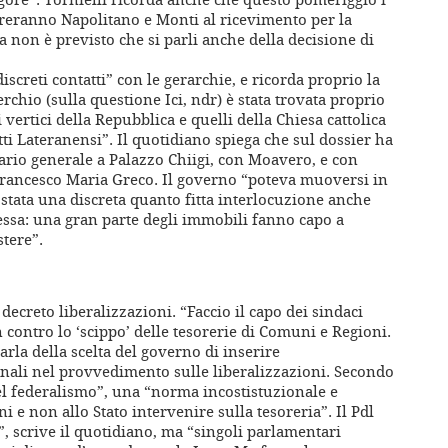
ntreranno Napolitano e Monti al ricevimento per la
a non è previsto che si parli anche della decisione di
iscreti contatti” con le gerarchie, e ricorda proprio la
rchio (sulla questione Ici, ndr) è stata trovata proprio
i vertici della Repubblica e quelli della Chiesa cattolica
tti Lateranensi”. Il quotidiano spiega che sul dossier ha
ario generale a Palazzo Chiigi, con Moavero, e con
Francesco Maria Greco. Il governo “poteva muoversi in
stata una discreta quanto fitta interlocuzione anche
lessa: una gran parte degli immobili fanno capo a
stere”.
ecreto liberalizzazioni. “Faccio il capo dei sindaci
n contro lo ‘scippo’ delle tesorerie di Comuni e Regioni.
parla della scelta del governo di inserire
nali nel provvedimento sulle liberalizzazioni. Secondo
el federalismo”, una “norma incostistuzionale e
ni e non allo Stato intervenire sulla tesoreria”. Il Pdl
, scrive il quotidiano, ma “singoli parlamentari