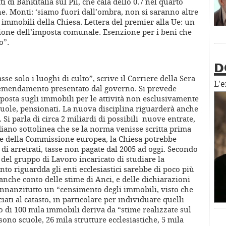
i di Bankitalia sul Pil, che cala dello 0.7 nel quarto
one. Monti: ‘siamo fuori dall’ombra, non si saranno altre
 immobili della Chiesa. Lettera del premier alla Ue: un
one dell’imposta comunale. Esenzione per i beni che
o”.
D
asse solo i luoghi di culto”, scrive il Corriere della Sera
L'
’emendamento presentato dal governo. Si prevede
posta sugli immobili per le attività non esclusivamente
cuole, pensionati. La nuova disciplina riguarderà anche
i. Si parla di circa 2 miliardi di possibili nuove entrate,
idiano sottolinea che se la norma venisse scritta prima
te della Commissione europea, la Chiesa potrebbe
 di arretrati, tasse non pagate dal 2005 ad oggi. Secondo
 del gruppo di Lavoro incaricato di studiare la
nto riguardda gli enti ecclesiastici sarebbe di poco più
 anche conto delle stime di Anci, e delle dichiarazioni
innanzitutto un “censimento degli immobili, visto che
i al catasto, in particolare per individuare quelli
 di 100 mila immobili deriva da “stime realizzate sul
 sono scuole, 26 mila strutture ecclesiastiche, 5 mila