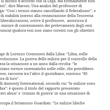
, si dicono d’accordo con la Lega. Ma formalmente non
i”, dice Maroni. Una analisi del professore di
a: “Così i tecnici stanno cancellando il federalismo”, e
 di stabilità interno alla restaurazione della Tesoreria
 liberalizzazioni, scrive il professore, autorizza il
 misure di contenimento dei prelevamenti degli enti
a unica) qualora essi non siano corenti con gli obiettivi
age di Lorenzo Cremonesi dalla Libia: “Libia, nelle
rivoluzione. La guerra delle milizie per il controllo della
ta la situazione a un anno dalla rivolta: “le
iano torture sistematiche nelle celle, che potrebbero
se, racconta tra l’altro il quotidiano, esistono “85
ra di loro”.
di Amnesty International, secondo cui “le milizie sono
ia”: è questo il titolo del rapporto presentato
ravi abusi’ e ‘crimini di guerra’ in una situazione di
ccupa il britannico Guardian: “Le milizie libiche