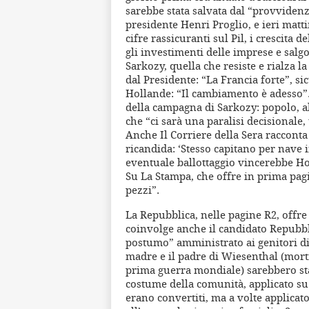
sarebbe stata salvata dal “provvidenz
presidente Henri Proglio, e ieri matti
cifre rassicuranti sul Pil, i crescita 
gli investimenti delle imprese e salgo
Sarkozy, quella che resiste e rialza la
dal Presidente: “La Francia forte”, s
Hollande: “Il cambiamento è adesso”. 
della campagna di Sarkozy: popolo, a
che “ci sarà una paralisi decisionale
Anche Il Corriere della Sera racconta 
ricandida: ‘Stesso capitano per nave
eventuale ballottaggio vincerebbe Ho
Su La Stampa, che offre in prima pag
pezzi”.
La Repubblica, nelle pagine R2, offr
coinvolge anche il candidato Repubbl
postumo” amministrato ai genitori di 
madre e il padre di Wiesenthal (mort
prima guerra mondiale) sarebbero sta
costume della comunità, applicato su r
erano convertiti, ma a volte applicat