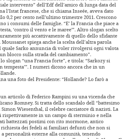
iale intervento” dell’Edf dell’amico di lunga data del
na l’Istat francese, che si chiama Inseée, aveva dato
dello 0,2 per cento nell’ultimo trimestre 2011. Crescono
no i consumi delle famiglie. “E’ la Francia che piace a
 testa, ‘contro il vento e le maree'”. Altro slogan scelto
icuramente più accattivamente di quello dello sfidante
Moussanet spiega anche la scelta dell’altra parola
l quale Sarko annuncia di voler rivolgersi ogni valota
, un blocco sulla strada del cambiamento”.
lo slogan “una Francia forte”, e titola: “Sarkozy si
 in tempesta’”. I numeri dicono ancora che in un
llande.
ina una foto del Presidente: “Hollande? Lo farò a
e un articolo di Federico Rampini su una vicenda che
icano Romney. Si tratta dello scandalo dell “battesimo
Simon Wiesenthal, il celebre cacciatore di nazisti. La
i rispettivamente in un campo di sterminio e nella
ti battezzati postimi con rito mormone, antico
ichiesta dei fedeli ai familiari defunti che non si
o a personalità esterne alla comunità, tenendo