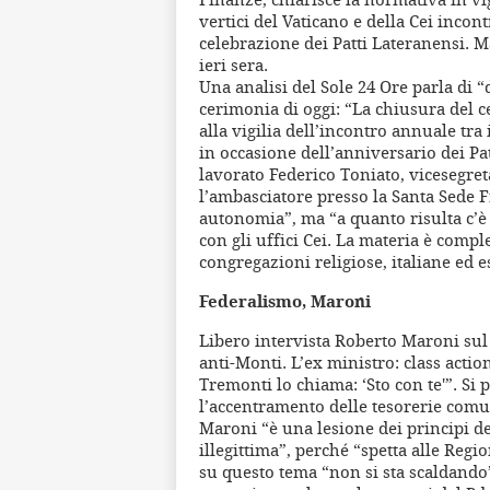
vertici del Vaticano e della Cei inco
celebrazione dei Patti Lateranensi. M
ieri sera.
Una analisi del Sole 24 Ore parla di “d
cerimonia di oggi: “La chiusura del ce
alla vigilia dell’incontro annuale tra 
in occasione dell’anniversario dei Pa
lavorato Federico Toniato, vicesegret
l’ambasciatore presso la Santa Sede 
autonomia”, ma “a quanto risulta c’è 
con gli uffici Cei. La materia è comp
congregazioni religiose, italiane ed e
Federalismo, Maroni
Libero intervista Roberto Maroni sul d
anti-Monti. L’ex ministro: class actio
Tremonti lo chiama: ‘Sto con te'”. Si 
l’accentramento delle tesorerie comu
Maroni “è una lesione dei principi d
illegittima”, perché “spetta alle Regio
su questo tema “non si sta scaldando”