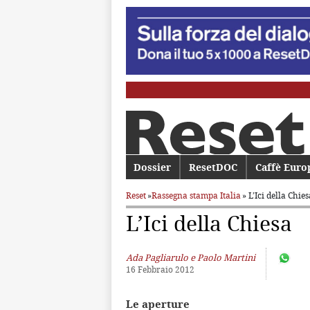
Menu principale
Dossier
Vai al contenuto principale
Vai al contenuto secondario
ResetDOC
Caffè Euro
Reset
»
Rassegna stampa Italia
» L’Ici della Chies
L’Ici della Chiesa
Ada Pagliarulo e Paolo Martini
16 Febbraio 2012
Le aperture