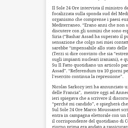
Il Sole 24 Ore intervista il ministro de
focalizzata sulla sponda sud del Med
organismo che comprense i paesi europ
Mediterraneo. “Erano anni che non s
discutere con gli uomini che sono esp
Siria (“Bashar Assad ha superato il pu
sensazione che colgo nei miei contatt
sarebbe “impensabile allo stato dell
(Terzi si dice convinto che sia “es
sugli impianti nucleari iraniani), e q
Su Il Fatto quotidiano un articolo parl
Assad”. “Referendum tra 10 giorni per
l’esercito continua la repressione”.
Nicolas Sarkozy ieri ha annunciato uf
delle Francia”, mentre oggi ad Annec
ieri spiegava che a scrivere il disc
“perché mi candido”, e spiegherà che 
Sul Sole 24 Ore Marco Moussanet scri
entra in campagna elettorale con un 
il corrispondente del quotidiano di Co
giorno prima era andato a rassicurare