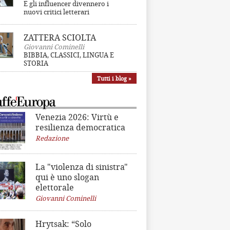
E gli influencer divennero i
nuovi critici letterari
ZATTERA SCIOLTA
Giovanni Cominelli
BIBBIA, CLASSICI, LINGUA E
STORIA
Tutti i blog »
Venezia 2026: Virtù e
resilienza democratica
Redazione
La "violenza di sinistra"
qui è uno slogan
elettorale
Giovanni Cominelli
Hrytsak: “Solo