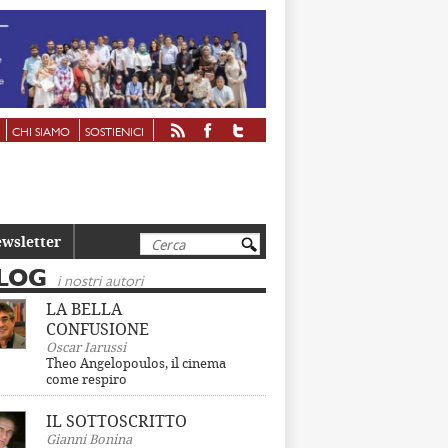
CHI SIAMO
SOSTIENICI
Cerca
wsletter
LOG
i nostri autori
LA BELLA
CONFUSIONE
Oscar Iarussi
Theo Angelopoulos, il cinema
come respiro
IL SOTTOSCRITTO
Gianni Bonina