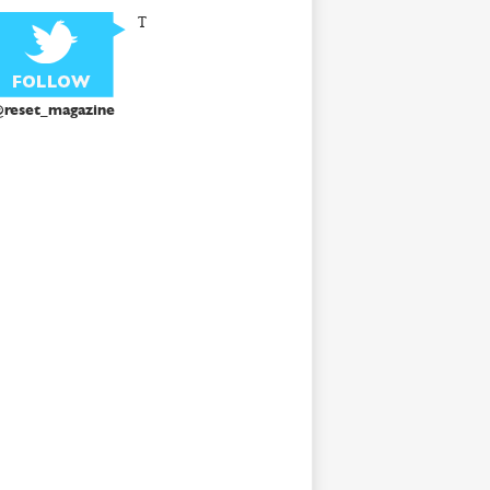
T
reset_magazine