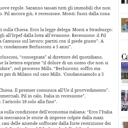
 nuove regole. Saranno tassati tutti gli immobili che non
. Pil ancora giù, è recessione. Monti: fuori dalla zona
i sulla Chiesa. Ecco la legge delega: Monti a Strasburgo:
i all’Irpef dalla lotta all’evasione. Recessione: il Pil
 Camusso sul lavoro: partiti con il piede giusto”. A
Pm: condannate Berlusconi a 5 anni”.
erlusconi, “consegnata” al direttore del quotidiano,
che la lettera esprime “il dolore di un uomo che non si
subire”, nel processo Mills. “Berlusconi: soffro ma
ei pm di Milano sul caso Mills. ‘Condanniamolo a 5
a Chiesa. Il premier comunica all’Ue il provvedimento”.
merciali. Pil in calo, Italia in recessione”.
 l’articolo 18 solo alla fine”.
ta sulla condizione dell’economia italiana: “Ecco l’Italia
la meccanica le storie di imprese colpite dalla maxi
i casi delle aziende soffocate dalla forte restrizione dei