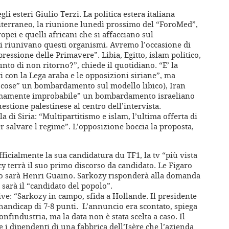
gli esteri Giulio Terzi. La politica estera italiana
iterraneo, la riunione lunedì prossimo del “ForoMed”,
ei e quelli africani che si affacciano sul
i riunivano questi organismi. Avremo l’occasione di
ressione delle Primavere”. Libia, Egitto, islam politico,
nto di non ritorno?”, chiede il quotidiano. “E’ la
i con la Lega araba e le opposizioni siriane”, ma
e cose” un bombardamento sul modello libico), Iran
tremamente improbabile” un bombardamento israeliano
uestione palestinese al centro dell’intervista.
a di Siria: “Multipartitismo e islam, l’ultima offerta di
 salvare l regime”. L’opposizione boccia la proposta,
ficialmente la sua candidatura du TF1, la tv “più vista
y terrà il suo primo discorso da candidato. Le Figaro
orso sarà Henri Guaino. Sarkozy risponderà alla domanda
sarà il “candidato del popolo”.
ve: “Sarkozy in campo, sfida a Hollande. Il presidente
handicap di 7-8 punti. L’annuncio era scontato, spiega
nfindustria, ma la data non è stata scelta a caso. Il
 i dipendenti di una fabbrica dell’Isère che l’azienda