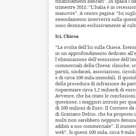
finanziamenti bancari”. Di spalla i dat
trimestre 2011: “L’Italia è in recessi
manovre”. A centro pagina: “Ici sugli
emendamento interverrà sulla questi
sono destinati esclusivamente al cult
Ici, Chiesa
“La svolta dell’Ici sulla Chiesa. Esent
in un approfondimento dedicato all
l’eliminazione dell’esenzione dell’im
commerciali della Chiesa: cliniche, s
partiti, sindacati, associazioni, circol
e di circa 100 mila immobili. Il quot
della procedura di infrazione da par
risparmiare circa 1,2 miliardi di euro
Avvenre, che ha citato le conclusioni
questione, i maggiori introiti per qua
di 100 milioni di Euro. Il Corriere dà
di Graziano Delrio, che ha proposto 
molti non sarebbero neppure denunciat
adibiti a uso commerciale”. Il numero
web”. Si questi 100 mila, circa 9 mila