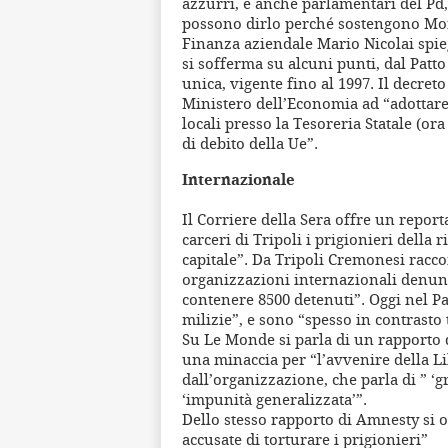
azzurri, e anche parlamentari del Pd
possono dirlo perché sostengono Mont
Finanza aziendale Mario Nicolai spieg
si sofferma su alcuni punti, dal Patto
unica, vigente fino al 1997. Il decreto
Ministero dell’Economia ad “adottare
locali presso la Tesoreria Statale (or
di debito della Ue”.
Internazionale
Il Corriere della Sera offre un report
carceri di Tripoli i prigionieri della 
capitale”. Da Tripoli Cremonesi raccon
organizzazioni internazionali denunc
contenere 8500 detenuti”. Oggi nel Pae
milizie”, e sono “spesso in contrasto t
Su Le Monde si parla di un rapporto 
una minaccia per “l’avvenire della Lib
dall’organizzazione, che parla di ” ‘g
‘impunità generalizzata’”.
Dello stesso rapporto di Amnesty si o
accusate di torturare i prigionieri”