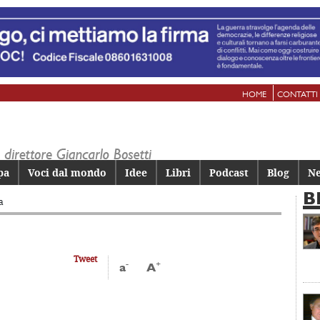
HOME
CONTATTI
pa
Voci dal mondo
Idee
Libri
Podcast
Blog
Ne
B
a
Tweet
-
+
a
A