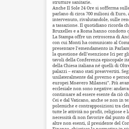
strutture sanitarie.
Anche Il Sole 24 Ore si sofferma sulle
parlano di circa 700 milioni di Euro, 
intervenuto, rivalutandole, sulle rend
a tassazione. Il quotidiano ricorda ch
Bruxelles e a Roma hanno condotto qu
La Stampa offre un retroscena di Andr
con cui Monti ha comunicato al Comm
presentare l’emendamento in Parlame
la questione dell’esenzione Ici per gl
tavoli della Conferenza episcopale ital
della Chiesa italiana né quelli di Olt
palazzi – erano stati preavvertiti. Se
unilateralmente dal governo e person
europei Moavero Milanesi”. Più avant
ecclesiale non sono negative: andava 
continuare ad essere esente da ciò che
Cei e dal Vaticano, anche se non in t
polemiche e contrapposizioni tra cleri
tutte le attività no profit, religiose 
necessità di non favorire dal punto d
altre non esenti, il presidente del Co
Finanze, chiarisce la normativa in vi