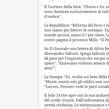
Il Corriere della Sera: “Chiesa e Ici,
sono destinati esclusivamente al culto
d’ombra”.
La Repubblica: “Riforma del fisco e Ic
non siamo più fattore di contagio. Tagl
scende ancora, meno 0,7 per cento. La
centro pagina il processo Mills: “Il 
Su Il Giornale una lettera di Silvio B
Alessandro Sallusti. Spiega Sallusti 
dà pace per l’ingiustizia che sta per 
spero”. “Ennesimo violento attacco d
anni'”.
La Stampa: “Ici, svolta sui beni dell
“Monti: esenti solo gli edifici non com
“Lavoro, Fornero vede le parti sociali:
Il Sole 24 Ore apre con la sua inchies
del credit crunch. Dall’informatica al
stretta creditizia. Le testimonianze e 