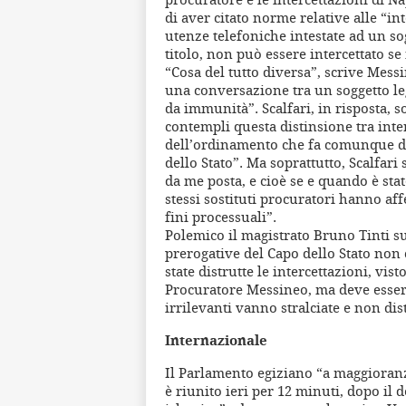
di aver citato norme relative alle “in
utenze telefoniche intestate ad un so
titolo, non può essere intercettato s
“Cosa del tutto diversa”, scrive Mess
una conversazione tra un soggetto leg
da immunità”. Scalfari, in risposta, 
contempli questa distinsione tra interc
dell’ordinamento che fa comunque div
dello Stato”. Ma soprattutto, Scalfa
da me posta, e cioè se e quando è stato
stessi sostituti procuratori hanno aff
fini processuali”.
Polemico il magistrato Bruno Tinti su 
prerogative del Capo dello Stato non 
state distrutte le intercettazioni, vi
Procuratore Messineo, ma deve essere
irrilevanti vanno stralciate e non di
Internazionale
Il Parlamento egiziano “a maggioranza
è riunito ieri per 12 minuti, dopo il 