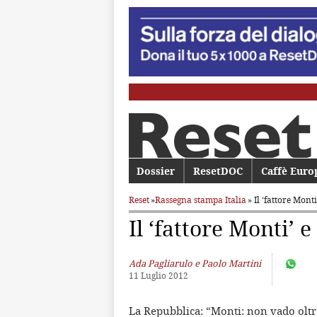
Menu principale
Dossier
Vai al contenuto principale
Vai al contenuto secondario
ResetDOC
Caffè Euro
Reset
»
Rassegna stampa Italia
» Il ‘fattore Mont
Il ‘fattore Monti’ 
Ada Pagliarulo e Paolo Martini
11 Luglio 2012
La Repubblica: “Monti: non vado oltre 