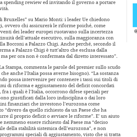
la spending rewiew ed invitando il governo a portare
vità.
di Bruxelles” su Mario Monti: i leader Ue chiedono
gi, ovvero chi assicurerà le riforme poiché, come
terventi dei leader europei ruotavano sulla incertezza
@
tinuità dell’attuale esecutivo, sulla maggioranza con
lla Bocconi a Palazzo Chigi. Anche perché, secondo il
erma a Palazzo Chigi è tutt’altro che esclusa dalla
, ma per ora non è confermata dal diretto interessato”.
 La Stampa, commenta le parole del premier sullo scudo
 che anche l’Italia possa averne bisogno). “La sostanza
ondo possa intervenire per contenere i tassi sui titoli di
mmi di riforma e aggiustamento del deficit concordati
fra i quali è l’Italia, occorrono difese speciali per
ono giustificati dalla loro indisciplina o dai loro
rdini finanziari che investono l’eurozona come
to “divero da quello richiesto da un Paese che ha
urre il proprio deficit o avviare le riforme”. E’ un aiuto
be nemmeno essere richiesto dal Paese ma “deciso
 della stabilità sistemica dell’eurozona”, e non
programmi speciali di aggiustamento, visto che si tratta