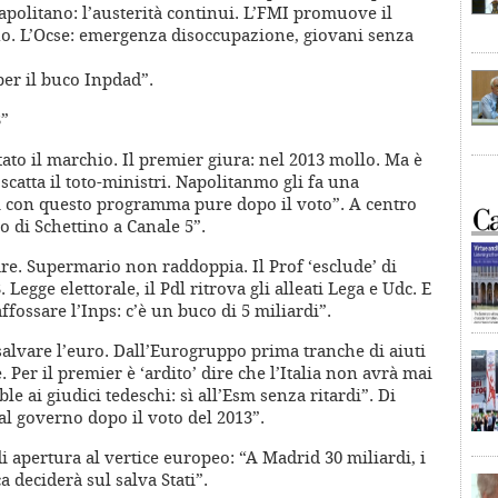
politano: l’austerità continui. L’FMI promuove il
no. L’Ocse: emergenza disoccupazione, giovani senza
per il buco Inpdad”.
3”
itato il marchio. Il premier giura: nel 2013 mollo. Ma è
 scatta il toto-ministri. Napolitanmo gli fa una
ti con questo programma pure dopo il voto”. A centro
lo di Schettino a Canale 5”.
re. Supermario non raddoppia. Il Prof ‘esclude’ di
 Legge elettorale, il Pdl ritrova gli alleati Lega e Udc. E
affossare l’Inps: c’è un buco di 5 miliardi”.
 salvare l’euro. Dall’Eurogruppo prima tranche di aiuti
 Per il premier è ‘ardito’ dire che l’Italia non avrà mai
e ai giudici tedeschi: sì all’Esm senza ritardi”. Di
 al governo dopo il voto del 2013”.
 di apertura al vertice europeo: “A Madrid 30 miliardi, i
a deciderà sul salva Stati”.