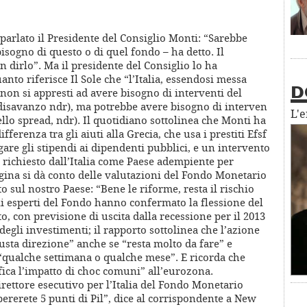
 parlato il Presidente del Consiglio Monti: “Sarebbe
bisogno di questo o di quel fondo – ha detto. Il
 dirlo”. Ma il presidente del Consiglio lo ha
nto riferisce Il Sole che “l’Italia, essendosi messa
 non si appresti ad avere bisogno di interventi del
D
 disavanzo ndr), ma potrebbe avere bisogno di interven
L'
ello spread, ndr). Il quotidiano sottolinea che Monti ha
ferenza tra gli aiuti alla Grecia, che usa i prestiti Efsf
agare gli stipendi ai dipendenti pubblici, e un intervento
 richiesto dall’Italia come Paese adempiente per
pagina si dà conto delle valutazioni del Fondo Monetario
 sul nostro Paese: “Bene le riforme, resta il rischio
gli esperti del Fondo hanno confermato la flessione del
ento, con previsione di uscita dalla recessione per il 2013
degli investimenti; il rapporto sottolinea che l’azione
iusta direzione” anche se “resta molto da fare” e
 “qualche settimana o qualche mese”. E ricorda che
ifica l’impatto di choc comuni” all’eurozona.
rettore esecutivo per l’Italia del Fondo Monetario
ererete 5 punti di Pil”, dice al corrispondente a New