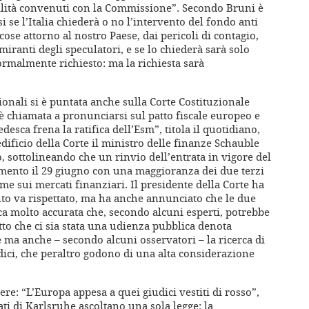
abilità convenuti con la Commissione”. Secondo Bruni è
 se l’Italia chiederà o no l’intervento del fondo anti
se attorno al nostro Paese, dai pericoli di contagio,
iranti degli speculatori, e se lo chiederà sarà solo
ormalmente richiesto: ma la richiesta sarà
ionali si è puntata anche sulla Corte Costituzionale
 è chiamata a pronunciarsi sul patto fiscale europeo e
desca frena la ratifica dell’Esm”, titola il quotidiano,
dificio della Corte il ministro delle finanze Schauble
o, sottolineando che un rinvio dell’entrata in vigore del
lamento il 29 giugno con una maggioranza dei due terzi
e sui mercati finanziari. Il presidente della Corte ha
nto va rispettato, ma ha anche annunciato che le due
ca molto accurata che, secondo alcuni esperti, potrebbe
tto che ci sia stata una udienza pubblica denota
e ma anche – secondo alcuni osservatori – la ricerca di
udici, che peraltro godono di una alta considerazione
re: “L’Europa appesa a quei giudici vestiti di rosso”,
gati di Karlsruhe ascoltano una sola legge: la