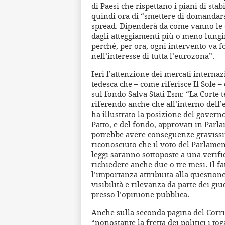
di Paesi che rispettano i piani di st
quindi ora di “smettere di domandarsi
spread. Dipenderà da come vanno le co
dagli atteggiamenti più o meno lungim
perché, per ora, ogni intervento va f
nell’interesse di tutta l’eurozona”.
Ieri l’attenzione dei mercati internaz
tedesca che – come riferisce Il Sole –
sul fondo Salva Stati Esm: “La Corte te
riferendo anche che all’interno dell’e
ha illustrato la posizione del govern
Patto, e del fondo, approvati in Par
potrebbe avere conseguenze gravissim
riconosciuto che il voto del Parlame
leggi saranno sottoposte a una verifi
richiedere anche due o tre mesi. Il fa
l’importanza attribuita alla question
visibilità e rilevanza da parte dei gi
presso l’opinione pubblica.
Anche sulla seconda pagina del Corrie
“nonostante la fretta dei politici i to