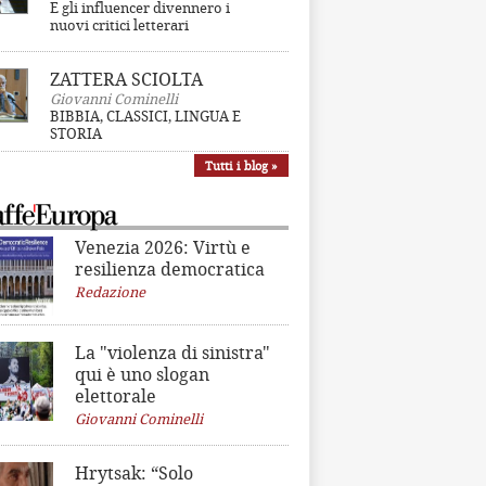
E gli influencer divennero i
nuovi critici letterari
ZATTERA SCIOLTA
Giovanni Cominelli
BIBBIA, CLASSICI, LINGUA E
STORIA
Tutti i blog »
Venezia 2026: Virtù e
resilienza democratica
Redazione
La "violenza di sinistra"
qui è uno slogan
elettorale
Giovanni Cominelli
Hrytsak: “Solo