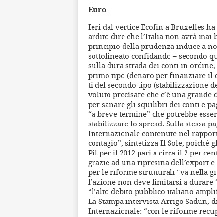
Euro
Ieri dal vertice Ecofin a Bruxelles ha
ardito dire che l’Italia non avrà mai 
principio della prudenza induce a non
sottolineato confidando – secondo qua
sulla dura strada dei conti in ordine,
primo tipo (denaro per finanziare il
ti del secondo tipo (stabilizzazione d
voluto precisare che c’è una grande dif
per sanare gli squilibri dei conti e p
“a breve termine” che potrebbe esser
stabilizzare lo spread. Sulla stessa 
Internazionale contenute nel rapporto
contagio”, sintetizza Il Sole, poiché 
Pil per il 2012 pari a circa il 2 per c
grazie ad una ripresina dell’export e 
per le riforme strutturali “va nella g
l’azione non deve limitarsi a durare
“l’alto debito pubblico italiano ampl
La Stampa intervista Arrigo Sadun, di
Internazionale: “con le riforme recup