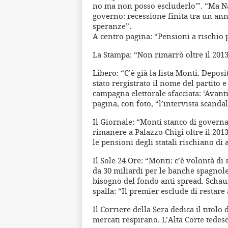
no ma non posso escluderlo'”. “Ma Na
governo: recessione finita tra un an
speranze”.
A centro pagina: “Pensioni a rischio 
La Stampa: “Non rimarrò oltre il 201
Libero: “C’è già la lista Monti. Depos
stato rergistrato il nome del partito e
campagna elettorale sfacciata: ‘Avan
pagina, con foto, “l’intervista scanda
Il Giornale: “Monti stanco di governa
rimanere a Palazzo Chigi oltre il 2013.
le pensioni degli statali rischiano di 
Il Sole 24 Ore: “Monti: c’è volontà di
da 30 miliardi per le banche spagnole.
bisogno del fondo anti spread. Schaubl
spalla: “Il premier esclude di restare
Il Corriere della Sera dedica il titolo
mercati respirano. L’Alta Corte tedesc