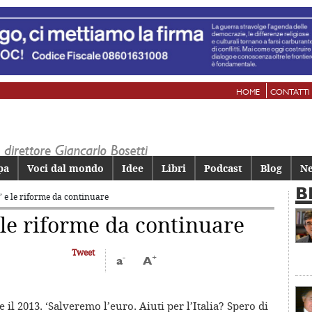
HOME
CONTATTI
pa
Voci dal mondo
Idee
Libri
Podcast
Blog
Ne
B
i’ e le riforme da continuare
e le riforme da continuare
Tweet
-
+
a
A
il 2013. ‘Salveremo l’euro. Aiuti per l’Italia? Spero di