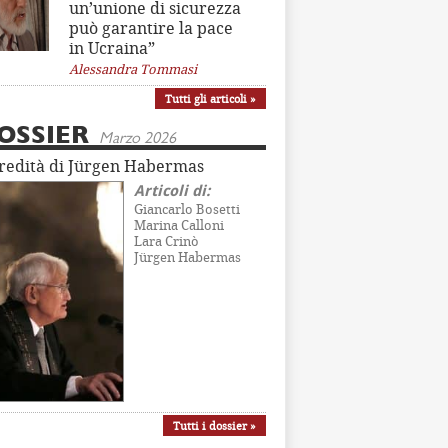
un’unione di sicurezza
può garantire la pace
in Ucraina”
Alessandra Tommasi
Tutti gli articoli »
OSSIER
Marzo 2026
eredità di Jürgen Habermas
Articoli di:
Giancarlo Bosetti
Marina Calloni
Lara Crinò
Jürgen Habermas
Tutti i dossier »