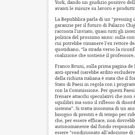
York, dando un giudizio positivo del
avanti le misure su lavoro e produtti
La Repubblica parla di un “pressing 
garanzie per il futuro di Palazzo Chi
racconta l’inviato, quasi tutti gli in
politica del prossimo anno: sulla con
cui potrebbe rimanere l’ex rettore de
quotidiano, “la strada verso la riconf
coalizione che sostiene il professore
Franco Bruni, sulla prima pagina de
anti-spread (sarebbe ardito escludere
della richista italiana è stata che il f
Stato di Paesi in regola con i progra
con la Commissione. Per questi Paesi, 
frenare attacchi speculativi che non s
squilibri ma sono il riflesso di diso
sistema”. Si tratta insomma di un aiu
bisogno di prestiti e di tempo per rid
che, per essere efficace, non dovreb
autonomanente dal fondo responsabile
essere “condizionato all’adozione di 