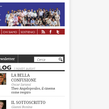
CHI SIAMO
SOSTIENICI
Cerca
wsletter
LOG
i nostri autori
LA BELLA
CONFUSIONE
Oscar Iarussi
Theo Angelopoulos, il cinema
come respiro
IL SOTTOSCRITTO
Gianni Bonina