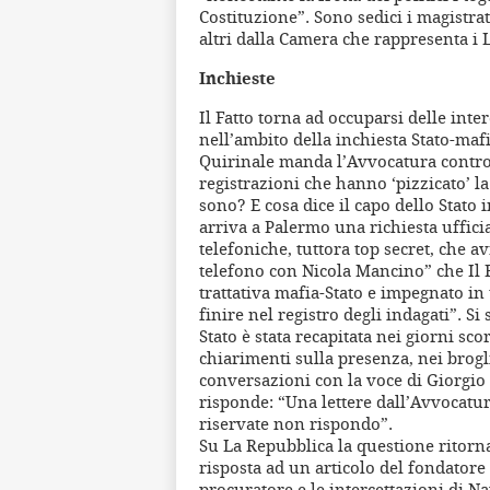
Costituzione”. Sono sedici i magistrati
altri dalla Camera che rappresenta i 
Inchieste
Il Fatto torna ad occuparsi delle inte
nell’ambito della inchiesta Stato-mafia
Quirinale manda l’Avvocatura contro 
registrazioni che hanno ‘pizzicato’ 
sono? E cosa dice il capo dello Stato 
arriva a Palermo una richiesta uffici
telefoniche, tuttora top secret, che a
telefono con Nicola Mancino” che Il F
trattativa mafia-Stato e impegnato in
finire nel registro degli indagati”. S
Stato è stata recapitata nei giorni sc
chiarimenti sulla presenza, nei brogl
conversazioni con la voce di Giorgio 
risponde: “Una lettere dall’Avvocatura 
riservate non rispondo”.
Su La Repubblica la questione ritorna
risposta ad un articolo del fondatore 
procuratore e le intercettazioni di Na