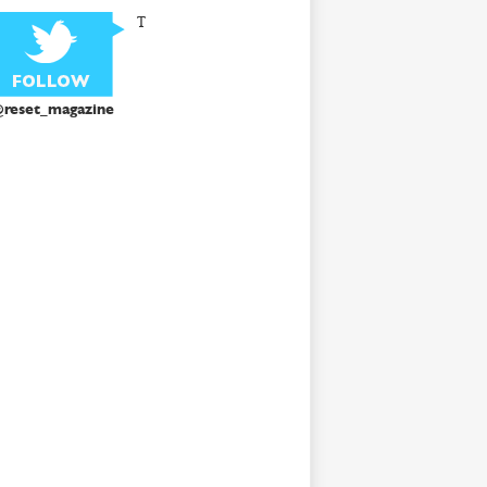
T
reset_magazine