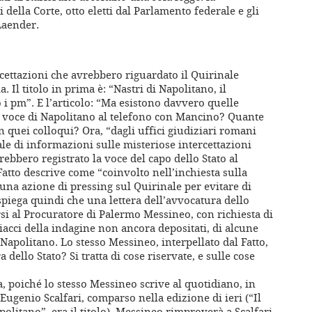
 della Corte, otto eletti dal Parlamento federale e gli
Laender.
rcettazioni che avrebbero riguardato il Quirinale
. Il titolo in prima è: “Nastri di Napolitano, il
i pm”. E l’articolo: “Ma esistono davvero quelle
la voce di Napolitano al telefono con Mancino? Quante
in quei colloqui? Ora, “dagli uffici giudiziari romani
ale di informazioni sulle misteriose intercettazioni
vrebbero registrato la voce del capo dello Stato al
atto descrive come “coinvolto nell’inchiesta sulla
 una azione di pressing sul Quirinale per evitare di
i spiega quindi che una lettera dell’avvocatura dello
orsi al Procuratore di Palermo Messineo, con richiesta di
iacci della indagine non ancora depositati, di alcune
Napolitano. Lo stesso Messineo, interpellato dal Fatto,
dello Stato? Si tratta di cose riservate, e sulle cose
, poiché lo stesso Messineo scrive al quotidiano, in
Eugenio Scalfari, comparso nella edizione di ieri (“Il
politano”, era il titolo). Messineo rimproverà a Scalfari