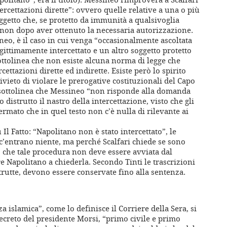
tercettazioni dirette”: ovvero quelle relative a una o più
ggetto che, se protetto da immunità a qualsivoglia
e non dopo aver ottenuto la necessaria autorizzazione.
ineo, è il caso in cui venga “occasionalmente ascoltata
ittimamente intercettato e un altro soggetto protetto
sottolinea che non esiste alcuna norma di legge che
ettazioni dirette ed indirette. Esiste però lo spirito
ieto di violare le prerogative costituzionali del Capo
ri sottolinea che Messineo “non risponde alla domanda
 distrutto il nastro della intercettazione, visto che gli
ermato che in quel testo non c’è nulla di rilevante ai
Il Fatto: “Napolitano non è stato intercettato”, le
c’entrano niente, ma perché Scalfari chiede se sono
sto che tale procedura non deve essere avviata dal
 Napolitano a chiederla. Secondo Tinti le trascrizioni
strutte, devono essere conservate fino alla sentenza.
 islamica”, come lo definisce il Corriere della Sera, si
decreto del presidente Morsi, “primo civile e primo