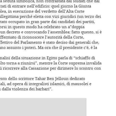
a seduta simbolica, non contrastata dai soldati che dal
ti di entrare nell’edificio: quel giorno la Giunta
blea, in esecuzione del verdetto dell’Alta Corte
illegittima perché eletta con vizi giuridici (un terzo dei
tato occupato in gran parte dai candidati dei partiti,
 Morsi in questo modo ha celebrato un a”doppia
un decreto e convocando l’assemblea: fatto questo, si è
ffermato di riconoscere l’autorità della Corte,
fettivo del Parlamento è stato deciso dai generali che,
o assunto i poteri. Ma ora che il presidente c’è, è la
lisi della situazione in Egitto parla di “schiaffo di
olto torna a riunirsi”, mentre la Corte suprema invalida
di ricorrere alla Cassazione per dirimere lo scontro con
nto dello scrittore Tahar Ben Jelloun dedicato
li, ad opera di integralisti islamici, di mausolei e
dalla violenza dei barbari”.