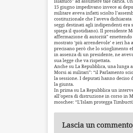
islamico” ad assumere tale carica. Un
15 giugno impedivano invece ai deputa
militare aveva infatti sciolto l’assem
costituzionale che l’aveva dichiarata 
seggi destinati agli indipendenti era s
spiega il quotidiano). Il presidente
affermazione di autorità” emettendo 
mostrato ‘più arrendevole’ e ieri ha a
precisano però che lo scioglimento ef
in assenza di un presidente, ne avevan
sua legge che va rispettata.
Anche su La Repubblica, una lunga ana
Morsi ai militari”: “il Parlamento sci
la sessione. I deputati hanno deciso 
la giunta.
In prima su La Repubblica un interve
all’opera di distruzione in corso in Ma
moschee: “L’Islam protegga Timbuctù 
Lascia un commento