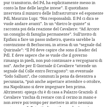
pur transitorio, del Pd, ha esplicitamente messo in
conto la fine delle larghe intese”. Il quotidiano
intervista il ministro delle Infrastrutture ed esponente
Pdl, Maurizio Lupi: “Noi responsabili. Il Pd ci dica se
vuole andare avanti”. In un “dietro le quinte” si
racconta poi dela reazione del Cavaliere: “Ad Arcore
un consiglio di famiglia permanente”. Sull’invito di
Epifani a fare un passo indietro, questa sarebbe la
convinzione di Berlusconi, in attesa di un “segnale dal
Quirinale”: “Il Pd deve capire che sono il leader del
Pdl. E deve sapere che se vuole che il governo
rimanga in piedi, non può continuare a vergognarsi di
noi”. Anche per Il Giornale il Cavaliere “attende un
segnale dal Colle entro Ferragosto”: un eventuale
“lodo Sallusti”, che commuti la pena da detentiva a
pecuniaria, “può anche aspettare attembre o ottobre,
ma Napolitano si deve impegnare ben prima.
Altrimenti -spiega chi è di casa a Palazzo Grazioli- il
Cavaliere ‘rischia di restare con il cerino in mano e
non avere poi tempo per mettere in atto nessuna