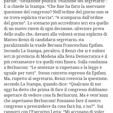
parole: “Situazione politica: relazione del segretario”:
E si chiede la Stampa: “Che fine ha fatto la snervante
questione del congresso? Nell’ordine del giorno non se
ne trova esplicita traccia”, “è scomparsa dall’ordine
del giorno”. Lo scenario più accreditato ieri era quello
di un nuovo rinvio di ogni decisione, ulteriore prova
dello stallo che, davanti alla volontà ormai esplicita di
Matteo Renzi di candidarsi segretario, sta
paralizzando la triade Bersani Franceschini Epifani.
Secondo La Stampa, peraltro, il Renzi che si è esibito
ieri in provincia di Modena alla festa Democratica è il
più rottamatore tra quelli visti finora. Sulla condanna
a Berlusconi: “Le sentenze si rispettano e la legge è
uguale per tutti”. Stesso concetto espresso da Epifani.
Ma, rispetto al segretario, Renzi rovescia la questione,
secondo La Stampa, quando dice: “Qualcuno di noi
oggi ha detto che prima di fare il congresso dobbiamo
aspettare di vedere cosa fa Berlusconi. Ma è vent’anni
che aspettiamo Berlusconi! Possiamo fare il nostro
congresso a prescindere da cosa farà lui, o no?”. Sui
rapporti con l’Esecutivo Letta: “Mi accusano di voler