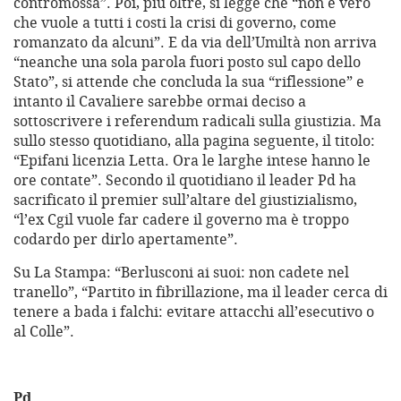
contromossa”. Poi, più oltre, si legge che “non è vero
che vuole a tutti i costi la crisi di governo, come
romanzato da alcuni”. E da via dell’Umiltà non arriva
“neanche una sola parola fuori posto sul capo dello
Stato”, si attende che concluda la sua “riflessione” e
intanto il Cavaliere sarebbe ormai deciso a
sottoscrivere i referendum radicali sulla giustizia. Ma
sullo stesso quotidiano, alla pagina seguente, il titolo:
“Epifani licenzia Letta. Ora le larghe intese hanno le
ore contate”. Secondo il quotidiano il leader Pd ha
sacrificato il premier sull’altare del giustizialismo,
“l’ex Cgil vuole far cadere il governo ma è troppo
codardo per dirlo apertamente”.
Su La Stampa: “Berlusconi ai suoi: non cadete nel
tranello”, “Partito in fibrillazione, ma il leader cerca di
tenere a bada i falchi: evitare attacchi all’esecutivo o
al Colle”.
Pd