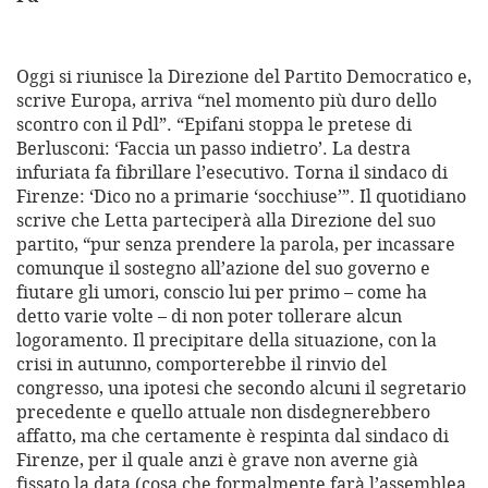
Oggi si riunisce la Direzione del Partito Democratico e,
scrive Europa, arriva “nel momento più duro dello
scontro con il Pdl”. “Epifani stoppa le pretese di
Berlusconi: ‘Faccia un passo indietro’. La destra
infuriata fa fibrillare l’esecutivo. Torna il sindaco di
Firenze: ‘Dico no a primarie ‘socchiuse’”. Il quotidiano
scrive che Letta parteciperà alla Direzione del suo
partito, “pur senza prendere la parola, per incassare
comunque il sostegno all’azione del suo governo e
fiutare gli umori, conscio lui per primo – come ha
detto varie volte – di non poter tollerare alcun
logoramento. Il precipitare della situazione, con la
crisi in autunno, comporterebbe il rinvio del
congresso, una ipotesi che secondo alcuni il segretario
precedente e quello attuale non disdegnerebbero
affatto, ma che certamente è respinta dal sindaco di
Firenze, per il quale anzi è grave non averne già
fissato la data (cosa che formalmente farà l’assemblea