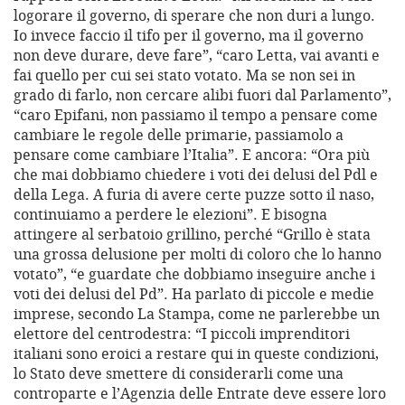
logorare il governo, di sperare che non duri a lungo.
Io invece faccio il tifo per il governo, ma il governo
non deve durare, deve fare”, “caro Letta, vai avanti e
fai quello per cui sei stato votato. Ma se non sei in
grado di farlo, non cercare alibi fuori dal Parlamento”,
“caro Epifani, non passiamo il tempo a pensare come
cambiare le regole delle primarie, passiamolo a
pensare come cambiare l’Italia”. E ancora: “Ora più
che mai dobbiamo chiedere i voti dei delusi del Pdl e
della Lega. A furia di avere certe puzze sotto il naso,
continuiamo a perdere le elezioni”. E bisogna
attingere al serbatoio grillino, perché “Grillo è stata
una grossa delusione per molti di coloro che lo hanno
votato”, “e guardate che dobbiamo inseguire anche i
voti dei delusi del Pd”. Ha parlato di piccole e medie
imprese, secondo La Stampa, come ne parlerebbe un
elettore del centrodestra: “I piccoli imprenditori
italiani sono eroici a restare qui in queste condizioni,
lo Stato deve smettere di considerarli come una
controparte e l’Agenzia delle Entrate deve essere loro