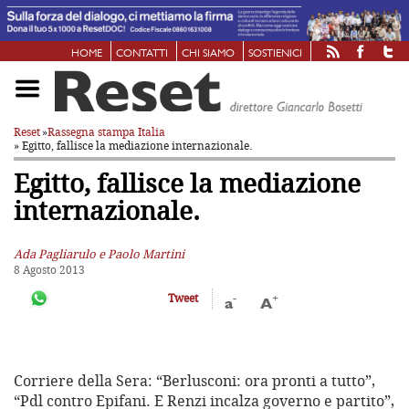
HOME
CONTATTI
CHI SIAMO
SOSTIENICI
Reset
»
Rassegna stampa Italia
» Egitto, fallisce la mediazione internazionale.
Egitto, fallisce la mediazione
internazionale.
Ada Pagliarulo e Paolo Martini
8 Agosto 2013
-
+
Tweet
a
A
Corriere della Sera: “Berlusconi: ora pronti a tutto”,
“Pdl contro Epifani. E Renzi incalza governo e partito”,