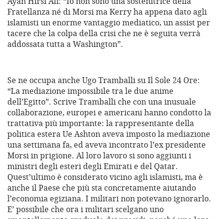
Ayan Hirsi Ali: “Io non sono una sostenitrice della
Fratellanza né di Morsi ma Kerry ha appena dato agli
islamisti un enorme vantaggio mediatico, un assist per
tacere che la colpa della crisi che ne è seguita verrà
addossata tutta a Washington”.
Se ne occupa anche Ugo Tramballi su Il Sole 24 Ore:
“La mediazione impossibile tra le due anime
dell’Egitto”. Scrive Tramballi che con una inusuale
collaborazione, europei e americani hanno condotto la
trattativa più importante: la rappresentante della
politica estera Ue Ashton aveva imposto la mediazione
una settimana fa, ed aveva incontrato l’ex presidente
Morsi in prigione. Al loro lavoro si sono aggiunti i
ministri degli esteri degli Emirati e del Qatar.
Quest’ultimo è considerato vicino agli islamisti, ma è
anche il Paese che più sta concretamente aiutando
l’economia egiziana. I militari non potevano ignorarlo.
E’ possibile che ora i militari scelgano uno