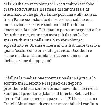
del G20 di San Pietroburgo il 5 settembre) sarebbe
grave sottovalutare il segnale di stanchezza e di
frustrazione che gli Usa fanno pervenire alla Russia.
In un Paese ossessionato dal suo status sulla scena
internazionale, essere snobbati dal Presidente
americano fa male. Per quanto possa impegnarsi a far
finta di niente, Putin non avrà più il trionfo che
sperava di avere nella ‘sua’ San Pietroburgo,
soprattutto se Obama eviterà anche lì di incontrarlo a
quattr’occhi, come era stato previsto. Dissidenti e
classe media anti-putiniana ricevono una tacita
dichiarazione di appoggio”.
E’ fallita la mediazione internazionale in Egitto, e lo
scontro tra l’Esercito e i seguaci del deposto
presidente Morsi sembra ormai inevitabile, scrive La
Stampa. Il premier egiziano ad interim Beblawi ha
detto: “Abbiamo perso la pazienza”. Ed ha accusato i
Fratelli Musulmani di esser responsabili del conflitto.