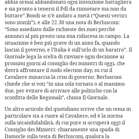
abbia ormai abbandonato ogni intenzione battagliera
e sia pronto a tenersi il Pdl da rinnovare ma non da
buttare”.Bondi se n’è andato a metà (“Questi vertici
sono inutili”), e alle 22.30 una nota di Berlusconi:
“Sono assediato dalle richieste dei miei perché
annunci al più presto una mia ridiscesa in campo. La
situazione è ben più grave di un anno fa, quando
lasciai il governo, e l’Italia è sull’orlo di un baratro”. Il
Giornale lega la scelta di rinviare ogni decisione ai
prossimi giorni al consiglio dei ministri di oggi, che
dovrà affrontare il nodo election day, su cui il
Cavaliere minaccia la crisi di governo: Berlusconi
chiede che si voti “in una sola tornata o al massimo
due, per evitare di arrivare alle politiche con la
sconfitta delle Regionali”, chiosa Il Giornale.
Un altro articolo del quotidiano scrive che un tema in
particolare sta a cuore al Cavaliere, ed è la norma
sulla incandidabilità, di cui pure si occuperà oggi il
Consiglio dei Ministri: chiaramente una spada di
Damocle sulla testa di Berlusconi, qualora la