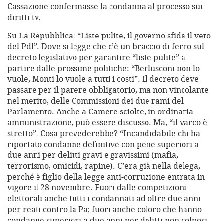
Cassazione confermasse la condanna al processo sui
diritti tv.
Su La Repubblica: “Liste pulite, il governo sfida il veto
del Pdl”. Dove si legge che c’è un braccio di ferro sul
decreto legislativo per garantire “liste pulite” a
partire dalle prossime politiche: “Berlusconi non lo
vuole, Monti lo vuole a tutti i costi”. Il decreto deve
passare per il parere obbligatorio, ma non vincolante
nel merito, delle Commissioni dei due rami del
Parlamento. Anche a Camere sciolte, in ordinaria
amministrazione, può essere discusso. Ma, “il varco è
stretto”. Cosa prevederebbe? “Incandidabile chi ha
riportato condanne definitive con pene superiori a
due anni per delitti gravi e gravissimi (mafia,
terrorismo, omicidi, rapine). C’era già nella delega,
perché è figlio della legge anti-corruzione entrata in
vigore il 28 novembre. Fuori dalle competizioni
elettorali anche tutti i condannati ad oltre due anni
per reati contro la Pa; fuori anche coloro che hanno
condanne superiori a due anni per delitti non colposi,