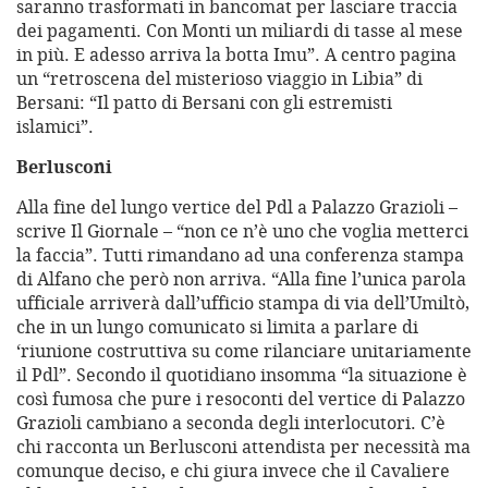
saranno trasformati in bancomat per lasciare traccia
dei pagamenti. Con Monti un miliardi di tasse al mese
in più. E adesso arriva la botta Imu”. A centro pagina
un “retroscena del misterioso viaggio in Libia” di
Bersani: “Il patto di Bersani con gli estremisti
islamici”.
Berlusconi
Alla fine del lungo vertice del Pdl a Palazzo Grazioli –
scrive Il Giornale – “non ce n’è uno che voglia metterci
la faccia”. Tutti rimandano ad una conferenza stampa
di Alfano che però non arriva. “Alla fine l’unica parola
ufficiale arriverà dall’ufficio stampa di via dell’Umiltò,
che in un lungo comunicato si limita a parlare di
‘riunione costruttiva su come rilanciare unitariamente
il Pdl”. Secondo il quotidiano insomma “la situazione è
così fumosa che pure i resoconti del vertice di Palazzo
Grazioli cambiano a seconda degli interlocutori. C’è
chi racconta un Berlusconi attendista per necessità ma
comunque deciso, e chi giura invece che il Cavaliere