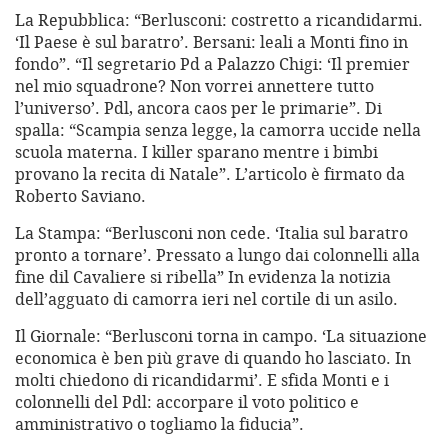
La Repubblica: “Berlusconi: costretto a ricandidarmi.
‘Il Paese è sul baratro’. Bersani: leali a Monti fino in
fondo”. “Il segretario Pd a Palazzo Chigi: ‘Il premier
nel mio squadrone? Non vorrei annettere tutto
l’universo’. Pdl, ancora caos per le primarie”. Di
spalla: “Scampia senza legge, la camorra uccide nella
scuola materna. I killer sparano mentre i bimbi
provano la recita di Natale”. L’articolo è firmato da
Roberto Saviano.
La Stampa: “Berlusconi non cede. ‘Italia sul baratro
pronto a tornare’. Pressato a lungo dai colonnelli alla
fine dil Cavaliere si ribella” In evidenza la notizia
dell’agguato di camorra ieri nel cortile di un asilo.
Il Giornale: “Berlusconi torna in campo. ‘La situazione
economica è ben più grave di quando ho lasciato. In
molti chiedono di ricandidarmi’. E sfida Monti e i
colonnelli del Pdl: accorpare il voto politico e
amministrativo o togliamo la fiducia”.