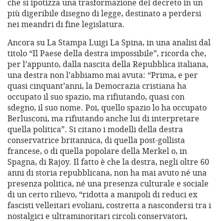
che si ipotizza una trasformazione del decreto in un
più digeribile disegno di legge, destinato a perdersi
nei meandri di fine legislatura.
Ancora su La Stampa Luigi La Spina, in una analisi dal
titolo “Il Paese della destra impossibile”, ricorda che,
per l’appunto, dalla nascita della Repubblica italiana,
una destra non l’abbiamo mai avuta: “Prima, e per
quasi cinquant’anni, la Democrazia cristiana ha
occupato il suo spazio, ma rifiutando, quasi con
sdegno, il suo nome. Poi, quello spazio lo ha occupato
Berlusconi, ma rifiutando anche lui di interpretare
quella politica”. Si citano i modelli della destra
conservatrice britannica, di quella post-gollista
francese, o di quella popolare della Merkel o, in
Spagna, di Rajoy. Il fatto è che la destra, negli oltre 60
anni di storia repubblicana, non ha mai avuto né una
presenza politica, né una presenza culturale e sociale
di un certo rilievo, “ridotta a manipoli di reduci ex
fascisti velleitari evoliani, costretta a nascondersi tra i
nostalgici e ultraminoritari circoli conservatori,