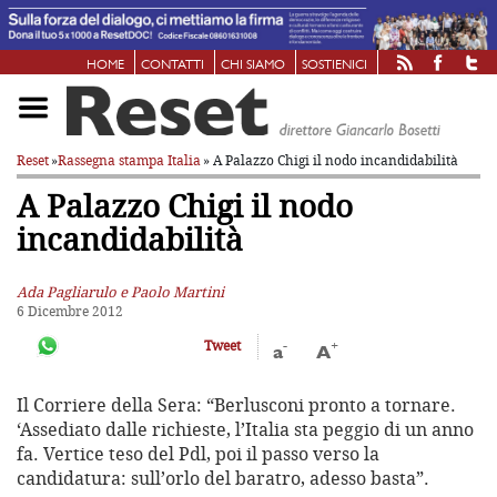
HOME
CONTATTI
CHI SIAMO
SOSTIENICI
Reset
»
Rassegna stampa Italia
» A Palazzo Chigi il nodo incandidabilità
A Palazzo Chigi il nodo
incandidabilità
Ada Pagliarulo e Paolo Martini
6 Dicembre 2012
-
+
Tweet
a
A
Il Corriere della Sera: “Berlusconi pronto a tornare.
‘Assediato dalle richieste, l’Italia sta peggio di un anno
fa. Vertice teso del Pdl, poi il passo verso la
candidatura: sull’orlo del baratro, adesso basta”.