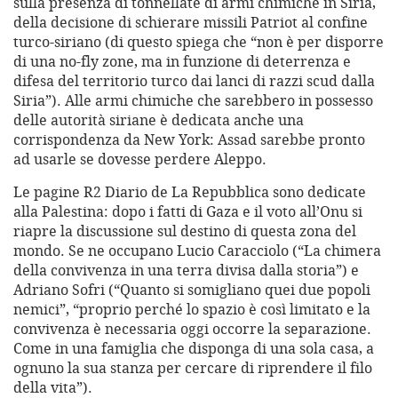
sulla presenza di tonnellate di armi chimiche in Siria,
della decisione di schierare missili Patriot al confine
turco-siriano (di questo spiega che “non è per disporre
di una no-fly zone, ma in funzione di deterrenza e
difesa del territorio turco dai lanci di razzi scud dalla
Siria”). Alle armi chimiche che sarebbero in possesso
delle autorità siriane è dedicata anche una
corrispondenza da New York: Assad sarebbe pronto
ad usarle se dovesse perdere Aleppo.
Le pagine R2 Diario de La Repubblica sono dedicate
alla Palestina: dopo i fatti di Gaza e il voto all’Onu si
riapre la discussione sul destino di questa zona del
mondo. Se ne occupano Lucio Caracciolo (“La chimera
della convivenza in una terra divisa dalla storia”) e
Adriano Sofri (“Quanto si somigliano quei due popoli
nemici”, “proprio perché lo spazio è così limitato e la
convivenza è necessaria oggi occorre la separazione.
Come in una famiglia che disponga di una sola casa, a
ognuno la sua stanza per cercare di riprendere il filo
della vita”).