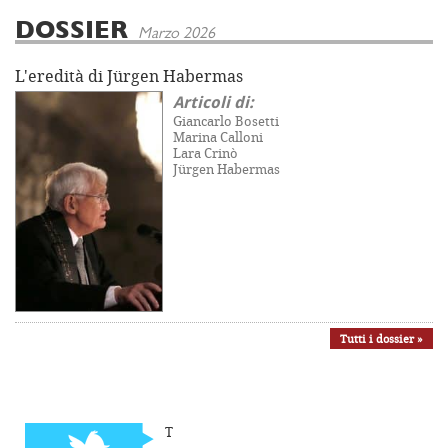
DOSSIER
Marzo 2026
L'eredità di Jürgen Habermas
Articoli di:
Giancarlo Bosetti
Marina Calloni
Lara Crinò
Jürgen Habermas
Tutti i dossier »
T