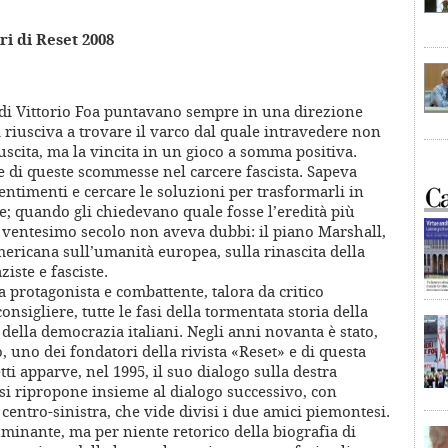
bri di Reset 2008
i Vittorio Foa puntavano sempre in una direzione
i riusciva a trovare il varco dal quale intravedere non
uscita, ma la vincita in un gioco a somma positiva.
e di queste scommesse nel carcere fascista. Sapeva
sentimenti e cercare le soluzioni per trasformarli in
e; quando gli chiedevano quale fosse l’eredità più
 ventesimo secolo non aveva dubbi: il piano Marshall,
ericana sull’umanità europea, sulla rinascita della
iste e fasciste.
da protagonista e combattente, talora da critico
nsigliere, tutte le fasi della tormentata storia della
e della democrazia italiani. Negli anni novanta è stato,
 uno dei fondatori della rivista «Reset» e di questa
ti apparve, nel 1995, il suo dialogo sulla destra
si ripropone insieme al dialogo successivo, con
 centro-sinistra, che vide divisi i due amici piemontesi.
uminante, ma per niente retorico della biografia di