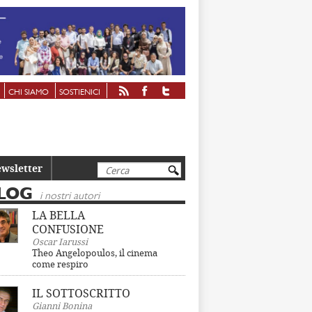
CHI SIAMO
SOSTIENICI
Cerca
wsletter
LOG
i nostri autori
LA BELLA
CONFUSIONE
Oscar Iarussi
Theo Angelopoulos, il cinema
come respiro
IL SOTTOSCRITTO
Gianni Bonina