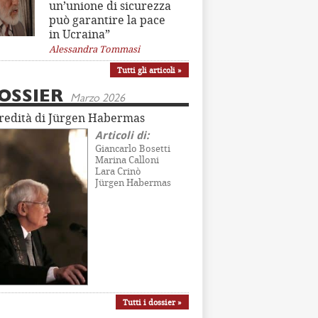
un’unione di sicurezza
può garantire la pace
in Ucraina”
Alessandra Tommasi
Tutti gli articoli »
OSSIER
Marzo 2026
eredità di Jürgen Habermas
Articoli di:
Giancarlo Bosetti
Marina Calloni
Lara Crinò
Jürgen Habermas
Tutti i dossier »