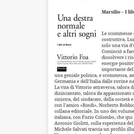
Marsilio – I li
Le scommesse d
costruttiva. Lu
solo una via d’
Cominciò a far
dissolvere i ri
energie positiv
importante del
una geniale politica, e scommessa, am
Germania e dell’Italia dalle rovine naz
La vita di Vittorio attraversa, talora 
disincantato, talora da appassionato co
sinistra, del sindacato, della società 
con l’amico «Bindi», Norberto Bobbio,
collana editoriale. In uno dei volumet
italiana, con Furio Colombo, che qui 
Antonio Giolitti, sulla esperienza del
Michele Salvati traccia un profilo ill