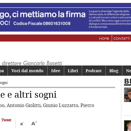
HOME
CONTATTI
pa
Voci dal mondo
Idee
Libri
Podcast
Blog
Ne
B
sogni
 e altri sogni
o, Antonio Giolitti, Giunio Luzzatto, Pietro
Tweet
-
+
a
A