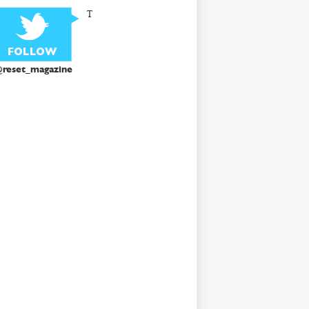
T
reset_magazine