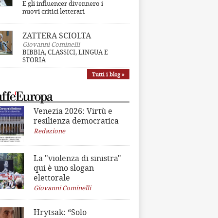
E gli influencer divennero i
nuovi critici letterari
ZATTERA SCIOLTA
Giovanni Cominelli
BIBBIA, CLASSICI, LINGUA E
STORIA
Tutti i blog »
Venezia 2026: Virtù e
resilienza democratica
Redazione
La "violenza di sinistra"
qui è uno slogan
elettorale
Giovanni Cominelli
Hrytsak: “Solo