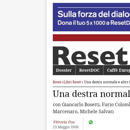
Menu principale
Dossier
Vai al contenuto principale
Vai al contenuto secondario
ResetDOC
Caffè Euro
Reset
»
Libri Reset
» Una destra normale e altri 
Una destra normale
con Giancarlo Bosetti, Furio Colomb
Marcenaro, Michele Salvati
Vittorio Foa
23 Maggio 2008