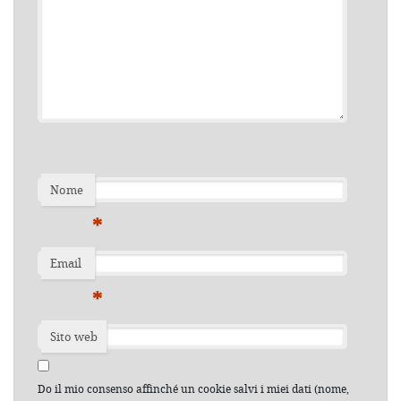
Nome
*
Email
*
Sito web
Do il mio consenso affinché un cookie salvi i miei dati (nome,