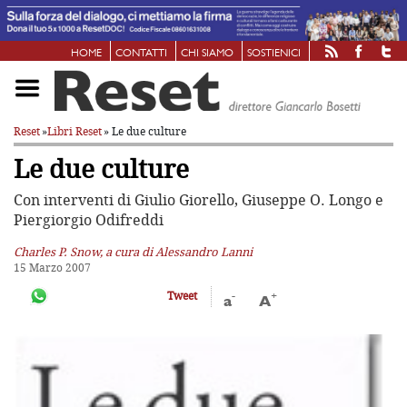
HOME
CONTATTI
CHI SIAMO
SOSTIENICI
Reset
»
Libri Reset
» Le due culture
Le due culture
Con interventi di Giulio Giorello, Giuseppe O. Longo e
Piergiorgio Odifreddi
Charles P. Snow, a cura di Alessandro Lanni
15 Marzo 2007
-
+
Tweet
a
A