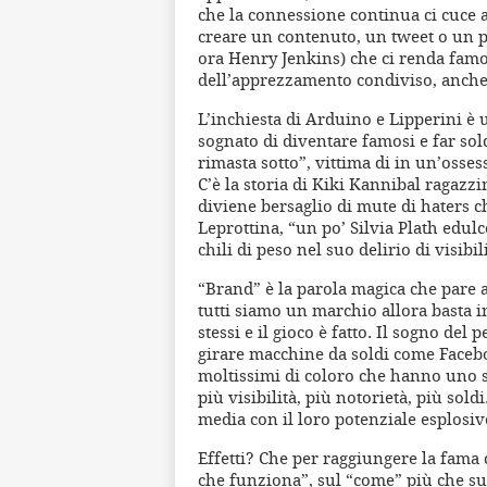
che la connessione continua ci cuce a
creare un contenuto, un tweet o un po
ora Henry Jenkins) che ci renda famo
dell’apprezzamento condiviso, anche
L’inchiesta di Arduino e Lipperini è 
sognato di diventare famosi e far sold
rimasta sotto”, vittima di in un’osses
C’è la storia di Kiki Kannibal ragazz
diviene bersaglio di mute di haters c
Leprottina, “un po’ Silvia Plath edulc
chili di peso nel suo delirio di visibili
“Brand” è la parola magica che pare a
tutti siamo un marchio allora basta i
stessi e il gioco è fatto. Il sogno de
girare macchine da soldi come Facebo
moltissimi di coloro che hanno uno s
più visibilità, più notorietà, più sold
media con il loro potenziale esplosiv
Effetti? Che per raggiungere la fama 
che funziona”, sul “come” più che sul