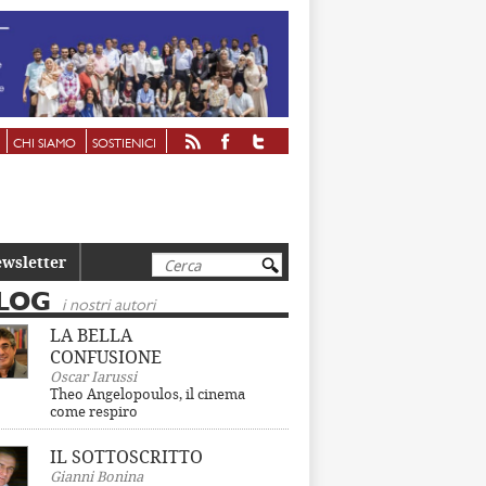
CHI SIAMO
SOSTIENICI
Cerca
wsletter
LOG
i nostri autori
LA BELLA
CONFUSIONE
Oscar Iarussi
Theo Angelopoulos, il cinema
come respiro
IL SOTTOSCRITTO
Gianni Bonina