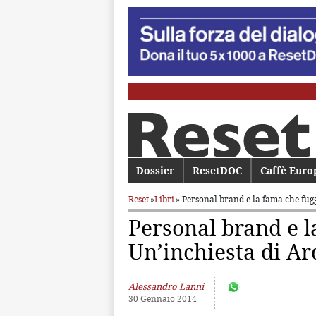
Menu principale
Dossier
Vai al contenuto principale
Vai al contenuto secondario
ResetDOC
Caffè Euro
Reset
»
Libri
» Personal brand e la fama che fug
Personal brand e l
Un’inchiesta di Ar
Alessandro Lanni
30 Gennaio 2014