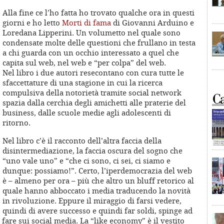
Alla fine ce l’ho fatta ho trovato qualche ora in questi
giorni e ho letto
Morti di fama
di Giovanni Arduino e
Loredana Lipperini. Un volumetto nel quale sono
condensate molte delle questioni che frullano in testa
a chi guarda con un occhio interessato a quel che
capita sul web, nel web e “per colpa” del web.
Nel libro i due autori resecontano con cura tutte le
sfaccettature di una stagione in cui la ricerca
compulsiva della notorietà tramite social network
spazia dalla cerchia degli amichetti alle praterie del
business, dalle scuole medie agli adolescenti di
ritorno.
Nel libro c’è il racconto dell’altra faccia della
disintermediazione, la faccia oscura del sogno che
“uno vale uno” e “che ci sono, ci sei, ci siamo e
dunque: possiamo!”. Certo, l’iperdemocrazia del web
è – almeno per ora – più che altro un bluff retorico al
quale hanno abboccato i media traducendo la novità
in rivoluzione. Eppure il miraggio di farsi vedere,
quindi di avere successo e quindi far soldi, spinge ad
 fare sui social media. La “like economy” è il vestito