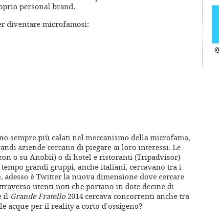
roprio personal brand.
per diventare microfamosi:
@
 sono sempre più calati nel meccanismo della microfama,
andi aziende cercano di piegare ai loro interessi. Le
on o su Anobii) o di hotel e ristoranti (Tripadvisor)
 tempo grandi gruppi, anche italiani, cercavano tra i
e, adesso è Twitter la nuova dimensione dove cercare
ttraverso utenti noti che portano in dote decine di
 il
Grande Fratello
2014 cercava concorrenti anche tra
le acque per il reality a corto d’ossigeno?