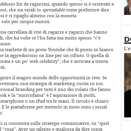
ddosso fin da ragazzini, quando spesso si è orientati a
st, che sia virali (o
spreadable
come preferisce dire
si e ci ripaghi almeno con la moneta
 solo per cinque minuti.
una carrellata di vite di ragazze e ragazzi che hanno
i, che ha volte ce l’ha fatta ma molto spesso “c’è
D
sione.
L'
ina starlette di un proto Youtube che di punto in bianco
he la aggrediscono on line per un rifiuto. O quella di
orata e un po’ web celebrity”, che è arrivata a trenta
tà.
prire il magico mondo delle opportunità in rete. Se
nventarsi una strategia di marketing cucita su noi
l personal branding per tutti è uno dei volani che fanno
ok e la “micrcofama” è l’aspirazione di molti,
martphone o un iPad tra le mani. Il circolo è chiaro:
i. E le piattaforme per metterlo in moto sono i social
o.
ci si concentra sulle strategie comunicative, su “quel
 “cosa”. Aver un talento e qualcosa da dire conta