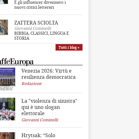
E gli influencer divennero i
nuovi critici letterari
ZATTERA SCIOLTA
Giovanni Cominelli
BIBBIA, CLASSICI, LINGUA E
STORIA
Tutti i blog »
Venezia 2026: Virtù e
resilienza democratica
Redazione
La "violenza di sinistra"
qui è uno slogan
elettorale
Giovanni Cominelli
Hrytsak: “Solo