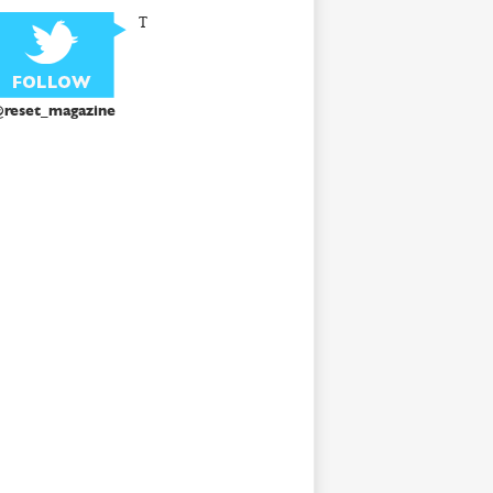
T
reset_magazine