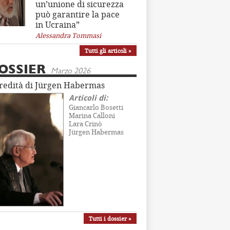
un’unione di sicurezza
può garantire la pace
in Ucraina”
Alessandra Tommasi
Tutti gli articoli »
OSSIER
Marzo 2026
eredità di Jürgen Habermas
Articoli di:
Giancarlo Bosetti
Marina Calloni
Lara Crinò
Jürgen Habermas
Tutti i dossier »