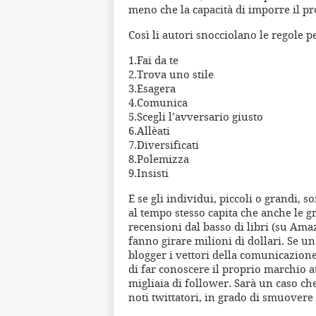
meno che la capacità di imporre il p
Così li autori snocciolano le regole 
1.Fai da te
2.Trova uno stile
3.Esagera
4.Comunica
5.Scegli l’avversario giusto
6.Allèati
7.Diversificati
8.Polemizza
9.Insisti
E se gli individui, piccoli o grandi,
al tempo stesso capita che anche le gr
recensioni dal basso di libri (su Amaz
fanno girare milioni di dollari. Se un
blogger i vettori della comunicazion
di far conoscere il proprio marchio a
migliaia di follower. Sarà un caso che
noti twittatori, in grado di smuovere 