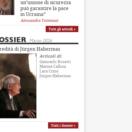
un’unione di sicurezza
può garantire la pace
in Ucraina”
Alessandra Tommasi
Tutti gli articoli »
OSSIER
Marzo 2026
eredità di Jürgen Habermas
Articoli di:
Giancarlo Bosetti
Marina Calloni
Lara Crinò
Jürgen Habermas
Tutti i dossier »