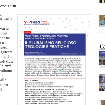
 ore 17.30
un
OC sulle
 varie
 sono
 hanno
 tra
zioni
. Queste
nale che
coltatori
a città.
uralismo
alla
segno
a?