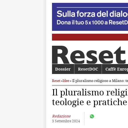
Menu principale
Dossier
Vai al contenuto principale
Vai al contenuto secondario
ResetDOC
Caffè Euro
Reset
»
Idee
» Il pluralismo religioso a Milano:
t
Il pluralismo relig
teologie e pratiche
Redazione
3 Settembre 2024