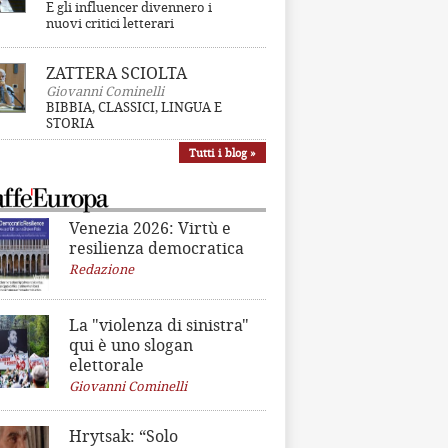
E gli influencer divennero i
nuovi critici letterari
ZATTERA SCIOLTA
Giovanni Cominelli
BIBBIA, CLASSICI, LINGUA E
STORIA
Tutti i blog »
Venezia 2026: Virtù e
resilienza democratica
Redazione
La "violenza di sinistra"
qui è uno slogan
elettorale
Giovanni Cominelli
Hrytsak: “Solo