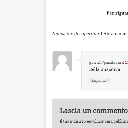
Per riguar
Immagine di copertina:
l’Abrahamic F
g.cera1@gmail.com
il
1
Bella iniziativa
↓
Rispondi
Lascia un commento
Il tuo indirizzo email non sarà pubblic