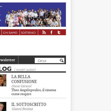
CHI SIAMO
SOSTIENICI
Cerca
wsletter
LOG
i nostri autori
LA BELLA
CONFUSIONE
Oscar Iarussi
Theo Angelopoulos, il cinema
come respiro
IL SOTTOSCRITTO
Gianni Bonina