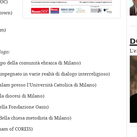
DOC)
etown)
am)
D
L'
logo:
po della comunità ebraica di Milano)
mpegnato in varie realtà di dialogo interreligioso)
Islam presso l’Università Cattolica di Milano)
la diocesi di Milano)
della Fondazione Oasis)
della chiesa metodista di Milano)
mam of COREIS)