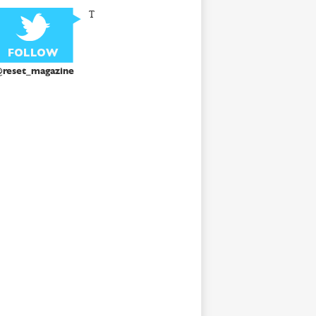
T
reset_magazine