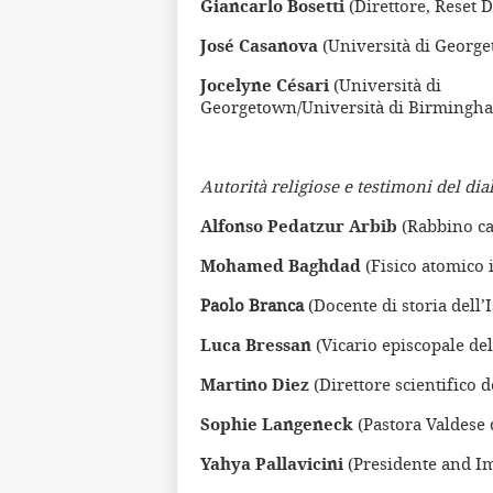
Giancarlo Bosetti
(Direttore, Reset 
José Casanova
(Università di Georg
Jocelyne Césari
(Università di
Georgetown/Università di Birmingh
Autorità religiose e testimoni del dia
Alfonso Pedatzur Arbib
(Rabbino ca
Mohamed Baghdad
(Fisico atomico i
Paolo Branca
(Docente di storia dell’
Luca Bressan
(Vicario episcopale del
Martino Diez
(Direttore scientifico 
Sophie Langeneck
(Pastora Valdese 
Yahya Pallavicini
(Presidente and I