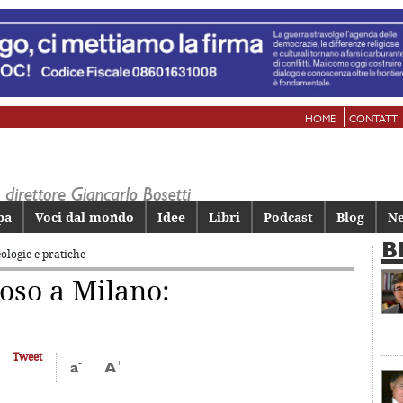
HOME
CONTATTI
pa
Voci dal mondo
Idee
Libri
Podcast
Blog
Ne
B
eologie e pratiche
ioso a Milano:
Tweet
-
+
a
A