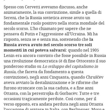
Spesso con Cervetti avevamo discusso, anche
animatamente, la sua convinzione, simile a quella di
Sereni, che la Russia sovietica avesse avuto un
fondamentale ruolo positivo nella storia mondiale del
secolo scorso. L’ho chiamato per sapere che ne
pensava di Putin e l’aggressione all’Ucraina. Mi ha
risposto, senza se e senza ma, sostenendo che
la
Russia aveva avuto nel secolo scorso tre soli
momenti in cui poteva salvarsi
: quando nel 1905
Lenin era ancora convinto che fosse possibile in Russia
una rivoluzione democratica (è di fine Ottocento il suo
ponderoso studio su
Lo sviluppo del capitalismo in
Russia
, che faceva da fondamento a questa
convinzione), negli anni Cinquanta, quando Chruščëv
aveva avviato la destalinizzazione e le riforme che
furono stroncate con la sua caduta, e a fine anni
Ottanta, con la perestrojka di Gorbacëv. Tutte e tre
occasioni tragicamente perdute. Così come, per il
verso opposto, era andata perduta negli anni Ottanta
l’occasione di avviare in Italia, con Berlinguer, Moro e,