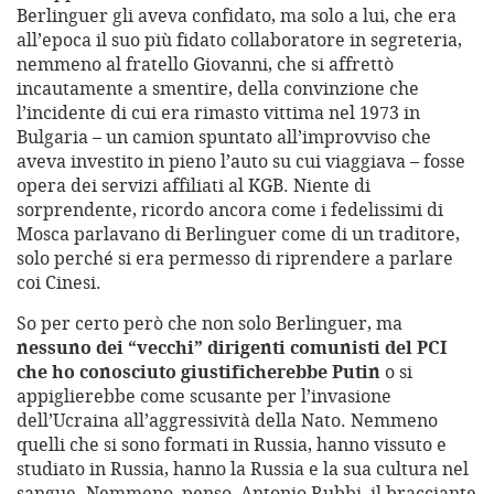
Berlinguer gli aveva confidato, ma solo a lui, che era
all’epoca il suo più fidato collaboratore in segreteria,
nemmeno al fratello Giovanni, che si affrettò
incautamente a smentire, della convinzione che
l’incidente di cui era rimasto vittima nel 1973 in
Bulgaria – un camion spuntato all’improvviso che
aveva investito in pieno l’auto su cui viaggiava – fosse
opera dei servizi affiliati al KGB. Niente di
sorprendente, ricordo ancora come i fedelissimi di
Mosca parlavano di Berlinguer come di un traditore,
solo perché si era permesso di riprendere a parlare
coi Cinesi.
So per certo però che non solo Berlinguer, ma
nessuno dei “vecchi” dirigenti comunisti del PCI
che ho conosciuto giustificherebbe Putin
o si
appiglierebbe come scusante per l’invasione
dell’Ucraina all’aggressività della Nato. Nemmeno
quelli che si sono formati in Russia, hanno vissuto e
studiato in Russia, hanno la Russia e la sua cultura nel
sangue. Nemmeno, penso, Antonio Rubbi, il bracciante