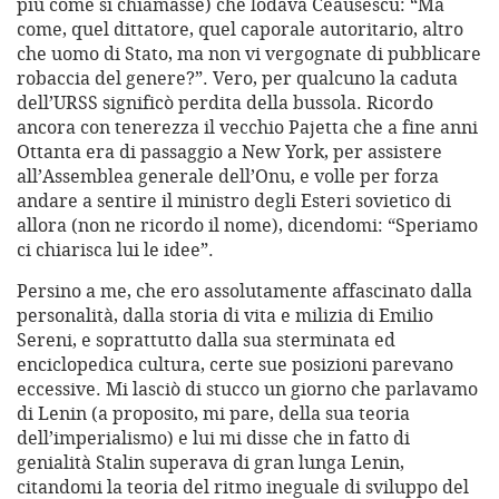
più come si chiamasse) che lodava Ceausescu: “Ma
come, quel dittatore, quel caporale autoritario, altro
che uomo di Stato, ma non vi vergognate di pubblicare
robaccia del genere?”. Vero, per qualcuno la caduta
dell’URSS significò perdita della bussola. Ricordo
ancora con tenerezza il vecchio Pajetta che a fine anni
Ottanta era di passaggio a New York, per assistere
all’Assemblea generale dell’Onu, e volle per forza
andare a sentire il ministro degli Esteri sovietico di
allora (non ne ricordo il nome), dicendomi: “Speriamo
ci chiarisca lui le idee”.
Persino a me, che ero assolutamente affascinato dalla
personalità, dalla storia di vita e milizia di Emilio
Sereni, e soprattutto dalla sua sterminata ed
enciclopedica cultura, certe sue posizioni parevano
eccessive. Mi lasciò di stucco un giorno che parlavamo
di Lenin (a proposito, mi pare, della sua teoria
dell’imperialismo) e lui mi disse che in fatto di
genialità Stalin superava di gran lunga Lenin,
citandomi la teoria del ritmo ineguale di sviluppo del