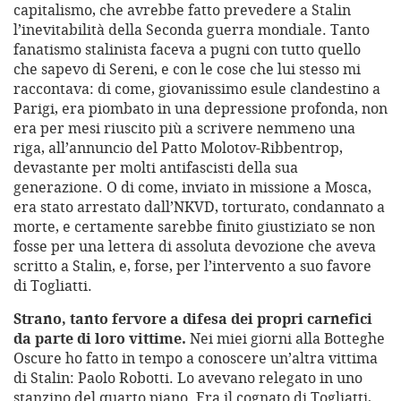
capitalismo, che avrebbe fatto prevedere a Stalin
l’inevitabilità della Seconda guerra mondiale. Tanto
fanatismo stalinista faceva a pugni con tutto quello
che sapevo di Sereni, e con le cose che lui stesso mi
raccontava: di come, giovanissimo esule clandestino a
Parigi, era piombato in una depressione profonda, non
era per mesi riuscito più a scrivere nemmeno una
riga, all’annuncio del Patto Molotov-Ribbentrop,
devastante per molti antifascisti della sua
generazione. O di come, inviato in missione a Mosca,
era stato arrestato dall’NKVD, torturato, condannato a
morte, e certamente sarebbe finito giustiziato se non
fosse per una lettera di assoluta devozione che aveva
scritto a Stalin, e, forse, per l’intervento a suo favore
di Togliatti.
Strano, tanto fervore a difesa dei propri carnefici
da parte di loro vittime.
Nei miei giorni alla Botteghe
Oscure ho fatto in tempo a conoscere un’altra vittima
di Stalin: Paolo Robotti. Lo avevano relegato in uno
stanzino del quarto piano. Era il cognato di Togliatti,