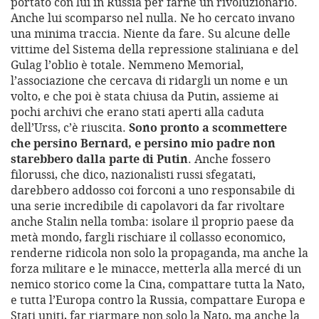
portato con lui in Russia per farne un rivoluzionario.
Anche lui scomparso nel nulla. Ne ho cercato invano
una minima traccia. Niente da fare. Su alcune delle
vittime del Sistema della repressione staliniana e del
Gulag l’oblio è totale. Nemmeno Memorial,
l’associazione che cercava di ridargli un nome e un
volto, e che poi è stata chiusa da Putin, assieme ai
pochi archivi che erano stati aperti alla caduta
dell’Urss, c’è riuscita.
Sono pronto a scommettere
che persino Bernard, e persino mio padre non
starebbero dalla parte di Putin
. Anche fossero
filorussi, che dico, nazionalisti russi sfegatati,
darebbero addosso coi forconi a uno responsabile di
una serie incredibile di capolavori da far rivoltare
anche Stalin nella tomba: isolare il proprio paese da
metà mondo, fargli rischiare il collasso economico,
renderne ridicola non solo la propaganda, ma anche la
forza militare e le minacce, metterla alla mercé di un
nemico storico come la Cina, compattare tutta la Nato,
e tutta l’Europa contro la Russia, compattare Europa e
Stati uniti, far riarmare non solo la Nato, ma anche la