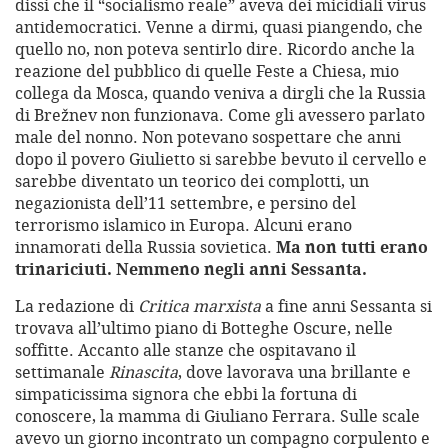
dissi che il “socialismo reale” aveva dei micidiali virus
antidemocratici. Venne a dirmi, quasi piangendo, che
quello no, non poteva sentirlo dire. Ricordo anche la
reazione del pubblico di quelle Feste a Chiesa, mio
collega da Mosca, quando veniva a dirgli che la Russia
di Brežnev non funzionava. Come gli avessero parlato
male del nonno. Non potevano sospettare che anni
dopo il povero Giulietto si sarebbe bevuto il cervello e
sarebbe diventato un teorico dei complotti, un
negazionista dell’11 settembre, e persino del
terrorismo islamico in Europa. Alcuni erano
innamorati della Russia sovietica.
Ma non tutti erano
trinariciuti. Nemmeno negli anni Sessanta.
La redazione di
Critica marxista
a fine anni Sessanta si
trovava all’ultimo piano di Botteghe Oscure, nelle
soffitte. Accanto alle stanze che ospitavano il
settimanale
Rinascita
, dove lavorava una brillante e
simpaticissima signora che ebbi la fortuna di
conoscere, la mamma di Giuliano Ferrara. Sulle scale
avevo un giorno incontrato un compagno corpulento e