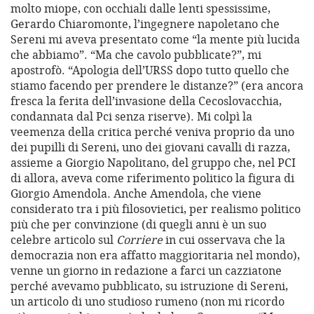
molto miope, con occhiali dalle lenti spessissime,
Gerardo Chiaromonte, l’ingegnere napoletano che
Sereni mi aveva presentato come “la mente più lucida
che abbiamo”. “Ma che cavolo pubblicate?”, mi
apostrofò. “Apologia dell’URSS dopo tutto quello che
stiamo facendo per prendere le distanze?” (era ancora
fresca la ferita dell’invasione della Cecoslovacchia,
condannata dal Pci senza riserve). Mi colpì la
veemenza della critica perché veniva proprio da uno
dei pupilli di Sereni, uno dei giovani cavalli di razza,
assieme a Giorgio Napolitano, del gruppo che, nel PCI
di allora, aveva come riferimento politico la figura di
Giorgio Amendola. Anche Amendola, che viene
considerato tra i più filosovietici, per realismo politico
più che per convinzione (di quegli anni è un suo
celebre articolo sul
Corriere
in cui osservava che la
democrazia non era affatto maggioritaria nel mondo),
venne un giorno in redazione a farci un cazziatone
perché avevamo pubblicato, su istruzione di Sereni,
un articolo di uno studioso rumeno (non mi ricordo