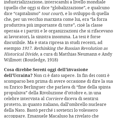
industrializzazione, interscambi a livello mondiale
(quello che oggi si dice “globalizzazione”, e qualcuno
dice “capitalismo”
tout court
), e lo sviluppo di quella
che, per un vecchio marxista come lui, era “la forza
produttiva più importante di tutte”, cioè la classe
operaia e i partiti e le organizzazioni che si rifacevano
ai lavoratori, la sinistra insomma. La tesi è forse
discutibile. Ma è stata ripresa in studi recenti, ad
esempio
1917.
Rethinking the Russian Revolution as
Historical Divide,
a cura di Matthias Neumann e Andy
Willmott (Routledge, 1918)
Cosa direbbe Sereni oggi dell’invasione
dell’Ucraina?
Non ci è dato sapere. In fin dei conti è
scomparso ben prima di avere occasione di dire la sua
su Enrico Berlinguer che parlava di “fine della spinta
propulsiva” della Rivoluzione d’ottobre e, in una
celebre intervista al
Corriere
diceva di sentirsi
protetto, in quanto italiano, dall’ombrello nucleare
della Nato. Bastò perché i sovietici lo volessero
accoppare. Emanuele Macaluso ha rivelato che