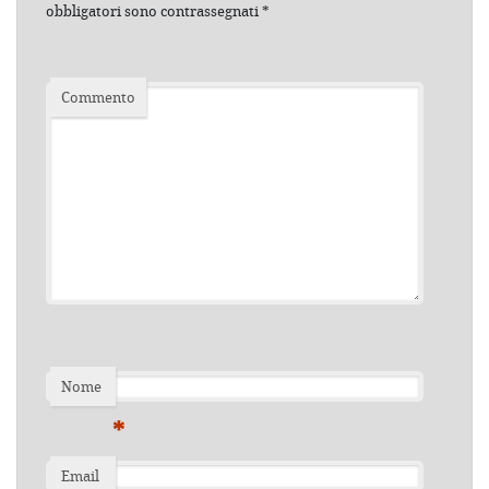
obbligatori sono contrassegnati
*
Commento
Nome
*
Email