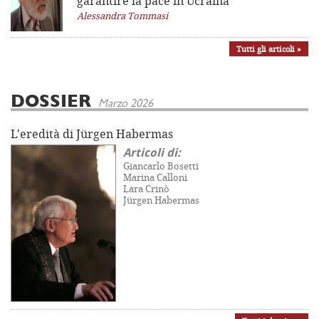
garantire la pace in Ucraina”
Alessandra Tommasi
Tutti gli articoli »
DOSSIER
Marzo 2026
L'eredità di Jürgen Habermas
Articoli di:
Giancarlo Bosetti
Marina Calloni
Lara Crinò
Jürgen Habermas