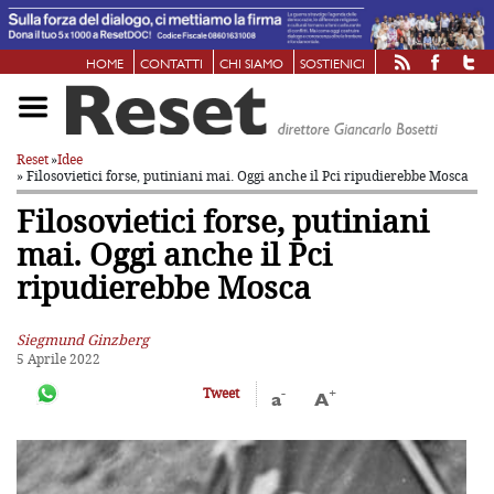
HOME
CONTATTI
CHI SIAMO
SOSTIENICI
Reset
»
Idee
» Filosovietici forse, putiniani mai.
Oggi anche il Pci ripudierebbe Mosca
Filosovietici forse, putiniani
mai.
Oggi anche il Pci
ripudierebbe Mosca
Siegmund Ginzberg
5 Aprile 2022
-
+
Tweet
a
A