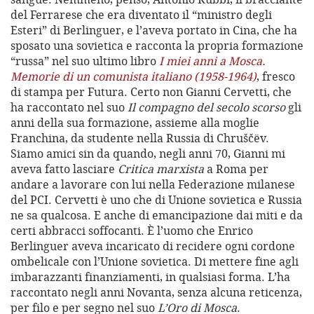
del Ferrarese che era diventato il “ministro degli
Esteri” di Berlinguer, e l’aveva portato in Cina, che ha
sposato una sovietica e racconta la propria formazione
“russa” nel suo ultimo libro
I miei anni a Mosca.
Memorie di un comunista italiano (1958-1964)
, fresco
di stampa per Futura. Certo non Gianni Cervetti, che
ha raccontato nel suo
Il compagno del secolo scorso
gli
anni della sua formazione, assieme alla moglie
Franchina, da studente nella Russia di Chruščëv.
Siamo amici sin da quando, negli anni 70, Gianni mi
aveva fatto lasciare
Critica marxista
a Roma per
andare a lavorare con lui nella Federazione milanese
del PCI. Cervetti è uno che di Unione sovietica e Russia
ne sa qualcosa. E anche di emancipazione dai miti e da
certi abbracci soffocanti. È l’uomo che Enrico
Berlinguer aveva incaricato di recidere ogni cordone
ombelicale con l’Unione sovietica. Di mettere fine agli
imbarazzanti finanziamenti, in qualsiasi forma. L’ha
raccontato negli anni Novanta, senza alcuna reticenza,
per filo e per segno nel suo
L’Oro di Mosca
.