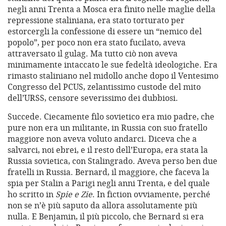
negli anni Trenta a Mosca era finito nelle maglie della
repressione staliniana, era stato torturato per
estorcergli la confessione di essere un “nemico del
popolo”, per poco non era stato fucilato, aveva
attraversato il gulag. Ma tutto ciò non aveva
minimamente intaccato le sue fedeltà ideologiche. Era
rimasto staliniano nel midollo anche dopo il Ventesimo
Congresso del PCUS, zelantissimo custode del mito
dell’URSS, censore severissimo dei dubbiosi.
Succede. Ciecamente filo sovietico era mio padre, che
pure non era un militante, in Russia con suo fratello
maggiore non aveva voluto andarci. Diceva che a
salvarci, noi ebrei, e il resto dell’Europa, era stata la
Russia sovietica, con Stalingrado. Aveva perso ben due
fratelli in Russia. Bernard, il maggiore, che faceva la
spia per Stalin a Parigi negli anni Trenta, e del quale
ho scritto in
Spie e Zie
. In fiction ovviamente, perché
non se n’è più saputo da allora assolutamente più
nulla. E Benjamin, il più piccolo, che Bernard si era