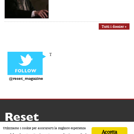
Tutti i dossier »
T
@reset_magazine
Reset
Copyright ® 2026 by Reset
Utilizziamo i cookie per assicurarti la migliore esperienza
Accetta
Home
Contatti
Chi siamo
Sostienici