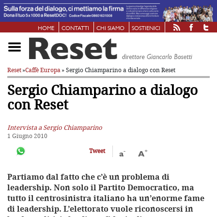
HOME
CONTATTI
CHI SIAMO
SOSTIENICI
Reset
»
Caffè Europa
» Sergio Chiamparino a dialogo con Reset
Sergio Chiamparino a dialogo
con Reset
Intervista a Sergio Chiamparino
1 Giugno 2010
-
+
Tweet
a
A
Partiamo dal fatto che c’è un problema di
leadership. Non solo il Partito Democratico, ma
tutto il centrosinistra italiano ha un’enorme fame
di leadership. L’elettorato vuole riconoscersi in