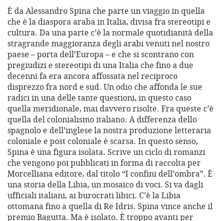
È da Alessandro Spina che parte un viaggio in quella
che è la diaspora araba in Italia, divisa fra stereotipi e
cultura. Da una parte c’è la normale quotidianità della
stragrande maggioranza degli arabi venuti nel nostro
paese – porta dell’Europa – e che si scontrano con
pregiudizi e stereotipi di una Italia che fino a due
decenni fa era ancora affossata nel reciproco
disprezzo fra nord e sud. Un odio che affonda le sue
radici in una delle tante questioni, in questo caso
quella meridionale, mai davvero risolte. Fra queste c’è
quella del colonialismo italiano. A differenza dello
spagnolo e dell’inglese la nostra produzione letteraria
coloniale e post coloniale è scarsa. In questo senso,
Spina è una figura isolata. Scrive un ciclo di romanzi
che vengono poi pubblicati in forma di raccolta per
Morcelliana editore, dal titolo “I confini dell’ombra”. È
una storia della Libia, un mosaico di voci. Si va dagli
ufficiali italiani, ai burocrati libici. C’è la Libia
ottomana fino a quella di Re Idris. Spina vince anche il
premio Bagutta. Ma è isolato. È troppo avanti per