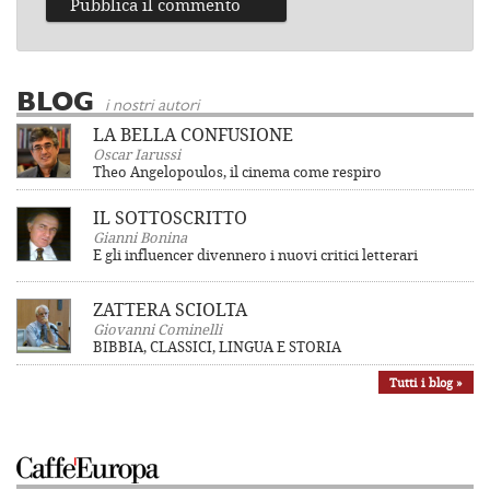
BLOG
i nostri autori
LA BELLA CONFUSIONE
Oscar Iarussi
Theo Angelopoulos, il cinema come respiro
IL SOTTOSCRITTO
Gianni Bonina
E gli influencer divennero i nuovi critici letterari
ZATTERA SCIOLTA
Giovanni Cominelli
BIBBIA, CLASSICI, LINGUA E STORIA
Tutti i blog »