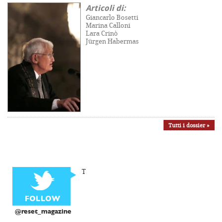
Articoli di:
Giancarlo Bosetti
Marina Calloni
Lara Crinò
Jürgen Habermas
Tutti i dossier »
T
@reset_magazine