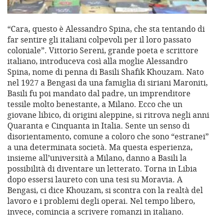
“Cara, questo è Alessandro Spina, che sta tentando di
far sentire gli italiani colpevoli per il loro passato
coloniale”. Vittorio Sereni, grande poeta e scrittore
italiano, introduceva così alla moglie Alessandro
Spina, nome di penna di Basili Shafik Khouzam. Nato
nel 1927 a Bengasi da una famiglia di siriani Maroniti,
Basili fu poi mandato dal padre, un imprenditore
tessile molto benestante, a Milano. Ecco che un
giovane libico, di origini aleppine, si ritrova negli anni
Quaranta e Cinquanta in Italia. Sente un senso di
disorientamento, comune a coloro che sono “estranei”
a una determinata società. Ma questa esperienza,
insieme all’università a Milano, danno a Basili la
possibilità di diventare un letterato. Torna in Libia
dopo essersi laureto con una tesi su Moravia. A
Bengasi, ci dice Khouzam, si scontra con la realtà del
lavoro e i problemi degli operai. Nel tempo libero,
invece, comincia a scrivere romanzi in italiano.