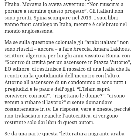
l’Italia. Moravia lo aveva avvertito: “Non riuscirai a
portare a termine questo progetto”. Gli italiani non
sono pronti. Spina scompare nel 2013. I suoi libri
vanno fuori catalogo in Italia, mentre è celebrato nel
mondo anglosassone.
Ma se sulla questione coloniale gli “arabi italiani” non
sono riusciti – ancora – a fare breccia, Amara Lakhous,
scrittore algerino, per lunghi anni vissuto a Roma, con
“Scontro di civiltà per un ascensore in Piazza Vittorio”,
EO editore, ci restituisce il mosaico di una Italia che fa
i conti con la quotidianità dell’incontro con l’altro.
Attorno all’ascensore di un condominio ci sono tutti i
pregiudizi e le paure dell’oggi. “L’Islam saprà
convivere con noi?”; “rispettano le donne?”; “ci sono
venuti a rubare il lavoro?” si sente domandare
costantemente in tv. Le risposte, vere e oneste, perché
non tralasciano neanche l’autocritica, ci vengono
restituite solo dai libri di questi autori.
Se da una parte questa “letteratura migrante araba-