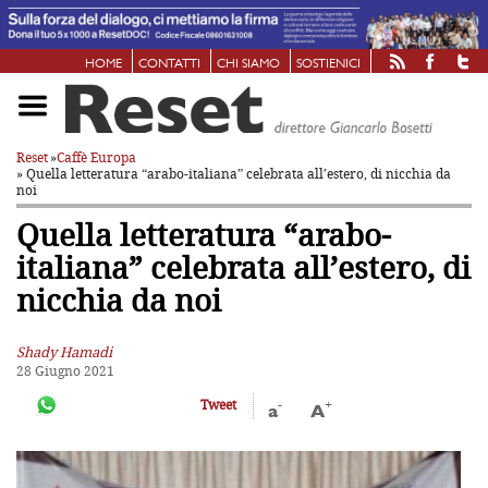
HOME
CONTATTI
CHI SIAMO
SOSTIENICI
Reset
»
Caffè Europa
» Quella letteratura “arabo-italiana” celebrata all’estero, di nicchia da
noi
Quella letteratura “arabo-
italiana” celebrata all’estero, di
nicchia da noi
Shady Hamadi
28 Giugno 2021
-
+
Tweet
a
A