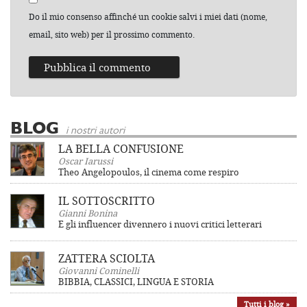
Do il mio consenso affinché un cookie salvi i miei dati (nome,
email, sito web) per il prossimo commento.
BLOG
i nostri autori
LA BELLA CONFUSIONE
Oscar Iarussi
Theo Angelopoulos, il cinema come respiro
IL SOTTOSCRITTO
Gianni Bonina
E gli influencer divennero i nuovi critici letterari
ZATTERA SCIOLTA
Giovanni Cominelli
BIBBIA, CLASSICI, LINGUA E STORIA
Tutti i blog »