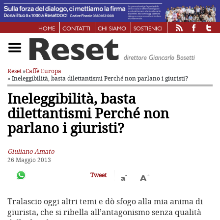
HOME
CONTATTI
CHI SIAMO
SOSTIENICI
Reset
»
Caffè Europa
» Ineleggibilità, basta dilettantismi
Perché non parlano i giuristi?
Ineleggibilità, basta
dilettantismi
Perché non
parlano i giuristi?
Giuliano Amato
26 Maggio 2013
-
+
Tweet
a
A
Tralascio oggi altri temi e dò sfogo alla mia anima di
giurista, che si ribella all’antagonismo senza qualità