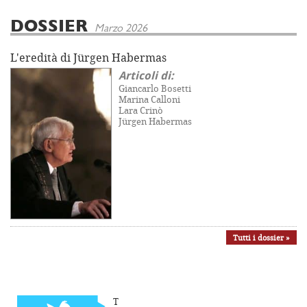
DOSSIER
Marzo 2026
L'eredità di Jürgen Habermas
Articoli di:
Giancarlo Bosetti
Marina Calloni
Lara Crinò
Jürgen Habermas
Tutti i dossier »
T