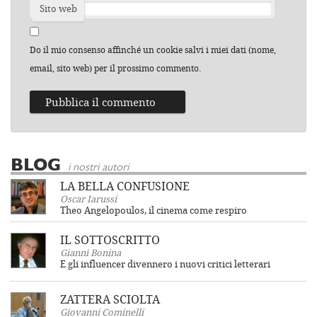
Sito web
Do il mio consenso affinché un cookie salvi i miei dati (nome,
email, sito web) per il prossimo commento.
BLOG
i nostri autori
LA BELLA CONFUSIONE
Oscar Iarussi
Theo Angelopoulos, il cinema come respiro
IL SOTTOSCRITTO
Gianni Bonina
E gli influencer divennero i nuovi critici letterari
ZATTERA SCIOLTA
Giovanni Cominelli