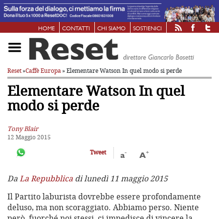
HOME
CONTATTI
CHI SIAMO
SOSTIENICI
Reset
»
Caffè Europa
» Elementare Watson
In quel modo si perde
Elementare Watson
In quel
modo si perde
Tony Blair
12 Maggio 2015
-
+
Tweet
a
A
Da
La Repubblica
di lunedì 11 maggio 2015
Il Partito laburista dovrebbe essere profondamente
deluso, ma non scoraggiato. Abbiamo perso. Niente
però, fuorché noi stessi, ci impedisce di vincere la