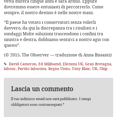
vetta durerà cinque anni e sarà arduo. Eppure
dovremmo essere entusiasti di percorrerlo. Come
sempre, il nostro destino è nelle nostre mani.
“Il paese ha votato i conservatori senza volerli
davvero, da qui la discrepanza tra i risultati e i
sondaggi Molte soluzioni trascendono i confini tra
sinistra e destra, dobbiamo sentirci a nostro agio con
questo”.
(© 2015, The Observer — traduzione di Anna Bissanti)
David Cameron
,
Ed Milibamd
,
Elezioni UK
,
Gran Bretagna
,
labour
,
Partito laburista
,
Regno Unito
,
Tony Blair
,
UK
,
Ukip
Lascia un commento
Il tuo indirizzo email non sarà pubblicato.
I campi
obbligatori sono contrassegnati
*