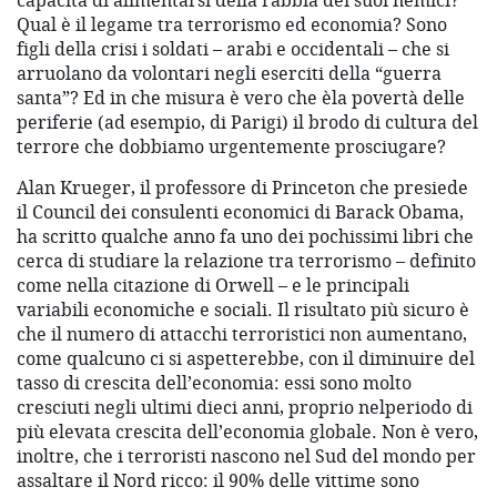
capacità di alimentarsi della rabbia dei suoi nemici?
Qual è il legame tra terrorismo ed economia? Sono
figli della crisi i soldati – arabi e occidentali – che si
arruolano da volontari negli eserciti della “guerra
santa”? Ed in che misura è vero che èla povertà delle
periferie (ad esempio, di Parigi) il brodo di cultura del
terrore che dobbiamo urgentemente prosciugare?
Alan Krueger, il professore di Princeton che presiede
il Council dei consulenti economici di Barack Obama,
ha scritto qualche anno fa uno dei pochissimi libri che
cerca di studiare la relazione tra terrorismo – definito
come nella citazione di Orwell – e le principali
variabili economiche e sociali. Il risultato più sicuro è
che il numero di attacchi terroristici non aumentano,
come qualcuno ci si aspetterebbe, con il diminuire del
tasso di crescita dell’economia: essi sono molto
cresciuti negli ultimi dieci anni, proprio nelperiodo di
più elevata crescita dell’economia globale. Non è vero,
inoltre, che i terroristi nascono nel Sud del mondo per
assaltare il Nord ricco: il 90% delle vittime sono