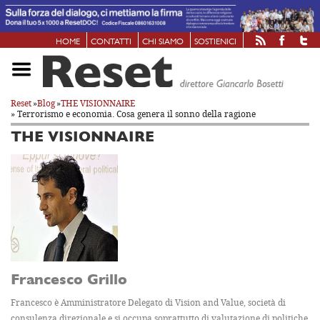
HOME
CONTATTI
CHI SIAMO
SOSTIENICI
Reset
»
Blog
»
THE VISIONNAIRE
» Terrorismo e economia. Cosa genera il sonno della ragione
THE VISIONNAIRE
Francesco Grillo
Francesco è Amministratore Delegato di Vision and Value, società di
consulenza direzionale e si occupa soprattutto di valutazione di politiche