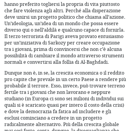
hanno preferito togliersi la propria di vita piuttosto
che fare violenza agli altri. Perché alla disperazione
deve unirsi un progetto politico che chiama all’azione.
Un’ideologia, un’idea di un mondo che possa essere
diverso qui o nell’aldilà e qualcuno capace di fornirla.
Il terzo terrorista di Parigi aveva provato entusiasmo
per un’iniziativa di Sarkozy per creare occupazione
tra i giovani, prima di convincersi che non c’è alcuna
possibilità di cambiare il mondo attraverso strumenti
normali e convertirsi alla follia di Al-Baghdadi.
Dunque non è, in se, la crescita economica o il reddito
pro capite che prevale in un certo Paese a rendere più
probabile il terrore. Esso, invece, può trovare terreno
fertile tra i giovani che non lavorano e neppure
studiano (in Europa ci sono sei milioni di individui sui
quali si è scaricato quasi per intero il costo della crisi)
e dove la democrazia fa fatica ad includere e gli
esclusi cominciano a credere in un progetto
radicalmente alternativo. Più della crescita globale
mai così forte, conta, dunque, la diseguaglianza che