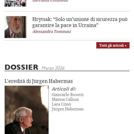
Giovanni Cominelli
Hrytsak: “Solo un’unione di sicurezza può
garantire la pace in Ucraina”
Alessandra Tommasi
Tutti gli articoli »
DOSSIER
Marzo 2026
L'eredità di Jürgen Habermas
Articoli di:
Giancarlo Bosetti
Marina Calloni
Lara Crinò
Jürgen Habermas