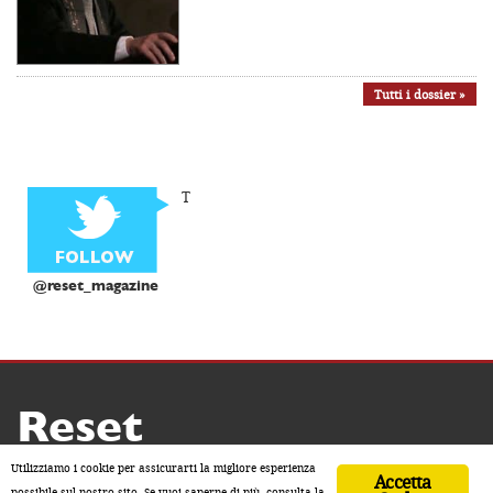
Tutti i dossier »
T
@reset_magazine
Reset
Copyright ® 2026 by Reset
Utilizziamo i cookie per assicurarti la migliore esperienza
Accetta
Home
Contatti
Chi siamo
Sostienici
possibile sul nostro sito. Se vuoi saperne di più, consulta la