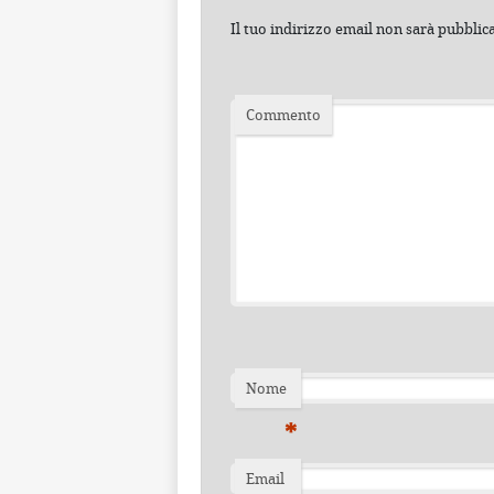
Il tuo indirizzo email non sarà pubblic
Commento
Nome
*
Email