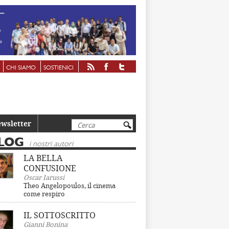
CHI SIAMO
SOSTIENICI
Cerca
wsletter
LOG
i nostri autori
LA BELLA
CONFUSIONE
Oscar Iarussi
Theo Angelopoulos, il cinema
come respiro
IL SOTTOSCRITTO
Gianni Bonina