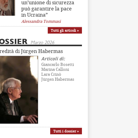
un’unione di sicurezza
può garantire la pace
in Ucraina”
Alessandra Tommasi
Tutti gli articoli »
OSSIER
Marzo 2026
eredità di Jürgen Habermas
Articoli di:
Giancarlo Bosetti
Marina Calloni
Lara Crinò
Jürgen Habermas
Tutti i dossier »