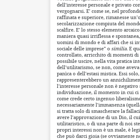
dell’interesse personale e privato co
vergognarsi. E’ come se, nel profondo
raffinata e superiore, rimanesse u
secolarizzazione compiuta del mondo,
scalfire. E’ lo stesso elemento arcaic
maniera quasi irriflessa e spontanea, 
uomini di mondo e di affari che si i
sociale delle imprese” o
similia
. E qu
controllato, arricchito di momenti di
possibile uscire, nella vita pratica i
dell’utilitarismo, se non, come aveva 
panìca o dell’estasi mistica. Essi sol
rappresenterebbero un annichiliment
l’interesse personale non è negativo
individuazione, il momento in cui ci
come crede certo ingenuo liberalismo) 
necessariamente l’immanenza (quella
si tratta solo di smascherare la falla
avere l’approvazione di un Dio, il cu
utilitaristico, o di una parte di noi st
propri interessi non è un male, è legi
che può darci gioia (se ovviamente no