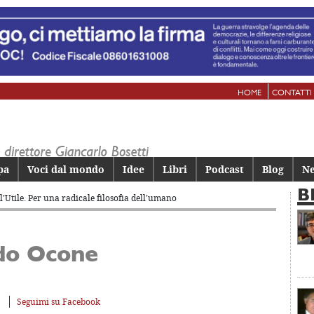
HOME
CONTATTI
pa
Voci dal mondo
Idee
Libri
Podcast
Blog
Ne
B
, l’Utile. Per una radicale filosofia dell’umano
do Ocone
Seguimi su Facebook