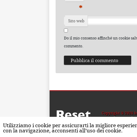
*
Sito web
Do il mio consenso affinché un cookie salvi
commento.
Reset
Copyright ® 2026 b
Home
Contatti
C
Utilizziamo i cookie per assicurarti la migliore esperie
con la navigazione, acconsenti all’uso dei cookie.
ISSN 2611-5883