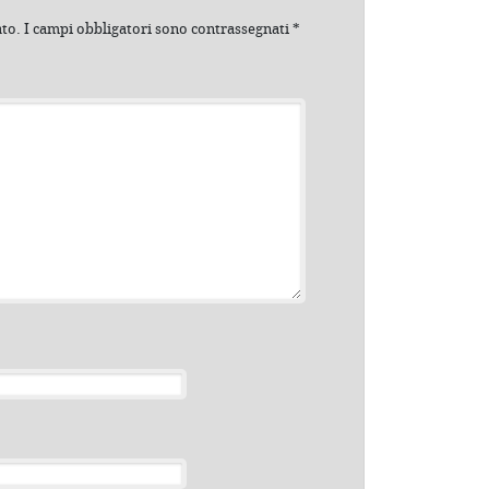
ato.
I campi obbligatori sono contrassegnati
*