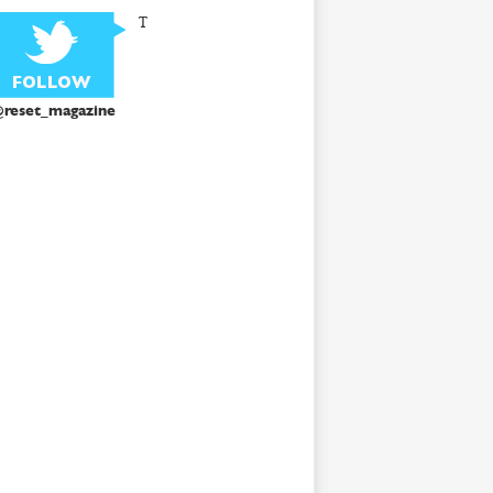
T
reset_magazine