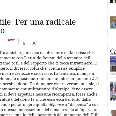
Utile. Per una radicale
no
Tweet
-
+
a
A
ra amici organizzata dal direttore della rivista che
ntemente con Pier Aldo Rovatti della tematica dell’
ciamo così, e del rapporto che ci tocca intrattenere. L’
iero, il diverso: colui che, con la sua semplice
le nostre certezze e sicurezze. La tematica, in auge in
ichiamato quasi naturalmente un altro argomento
à la
francesi: il dono. Un dono per essere veramente tale, ci
movimento antiutilitaristico d’oltralpe, deve essere
ci si deve aspettare nessuna ricompensa, fosse anche
tuità del dono fa sì che esso esca del tutto dalla
nendo per attingere quella
dépense
o “dispensa” a cui
 In questa impostazione del tema io vedo all’opera un
orire: quello della negatività del momento dell’Utile,