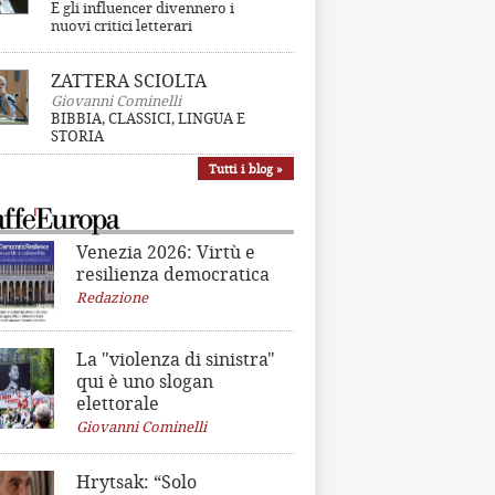
E gli influencer divennero i
nuovi critici letterari
ZATTERA SCIOLTA
Giovanni Cominelli
BIBBIA, CLASSICI, LINGUA E
STORIA
Tutti i blog »
Venezia 2026: Virtù e
resilienza democratica
Redazione
La "violenza di sinistra"
qui è uno slogan
elettorale
Giovanni Cominelli
Hrytsak: “Solo