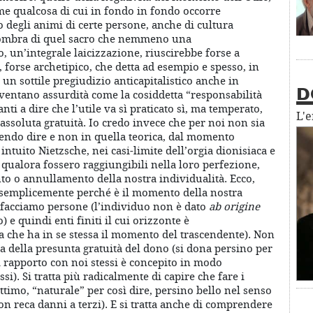
me qualcosa di cui in fondo in fondo occorre
 degli animi di certe persone, anche di cultura
n’ombra di quel sacro che nemmeno una
 un’integrale laicizzazione, riuscirebbe forse a
o, forse archetipico, che detta ad esempio e spesso, in
un sottile pregiudizio anticapitalistico anche in
nventano assurdità come la cosiddetta “responsabilità
D
anti a dire che l’utile va sì praticato sì, ma temperato,
L'
 assoluta gratuità. Io credo invece che per noi non sia
ntendo dire e non in quella teorica, dal momento
intuito Nietzsche, nei casi-limite dell’orgia dionisiaca e
o, qualora fossero raggiungibili nella loro perfezione,
o o annullamento della nostra individualità. Ecco,
 semplicemente perché è il momento della nostra
 facciamo persone (l’individuo non è dato
ab origine
e quindi enti finiti il cui orizzonte è
 che ha in se stessa il momento del trascendente). Non
cia della presunta gratuità del dono (si dona persino per
i rapporto con noi stessi è concepito in modo
essi). Si tratta più radicalmente di capire che fare i
ttimo, “naturale” per così dire, persino bello nel senso
n reca danni a terzi). E si tratta anche di comprendere