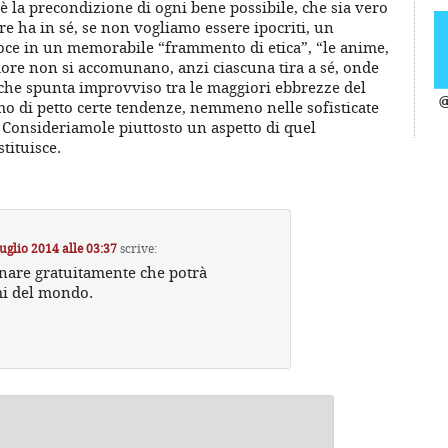
 è la precondizione di ogni bene possibile, che sia vero
re ha in sé, se non vogliamo essere ipocriti, un
oce in un memorabile “frammento di etica”, “le anime,
more non si accomunano, anzi ciascuna tira a sé, onde
le che spunta improvviso tra le maggiori ebbrezze del
@
 di petto certe tendenze, nemmeno nelle sofisticate
 Consideriamole piuttosto un aspetto di quel
stituisce.
uglio 2014 alle 03:37
scrive:
onare gratuitamente che potrà
mi del mondo.