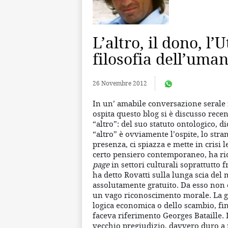
L’altro, il dono, l’
filosofia dell’uma
26 Novembre 2012
In un’ amabile conversazione serale f
ospita questo blog si è discusso rece
“altro”: del suo statuto ontologico, di
“altro” è ovviamente l’ospite, lo stran
presenza, ci spiazza e mette in crisi 
certo pensiero contemporaneo, ha r
page
in settori culturali soprattutto 
ha detto Rovatti sulla lunga scia del 
assolutamente gratuito. Da esso non 
un vago riconoscimento morale. La gra
logica economica o dello scambio, fi
faceva riferimento Georges Bataille.
vecchio pregiudizio, davvero duro a m