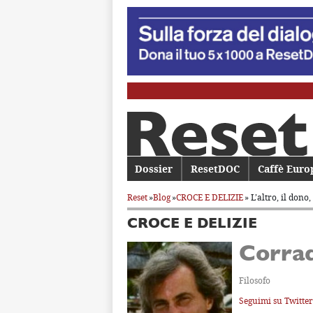
Menu principale
Dossier
Vai al contenuto principale
Vai al contenuto secondario
ResetDOC
Caffè Euro
Reset
»
Blog
»
CROCE E DELIZIE
» L’altro, il dono
CROCE E DELIZIE
Corra
Filosofo
Seguimi su Twitter