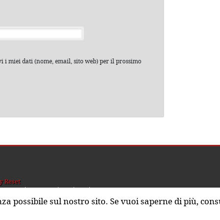
 i miei dati (nome, email, sito web) per il prossimo
y Reset
hi siamo
Sostienici
nza possibile sul nostro sito. Se vuoi saperne di più, cons