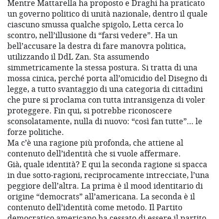
Mentre Mattarella ha proposto e Draghi ha praticato
un governo politico di unità nazionale, dentro il quale
ciascuno smussa qualche spigolo, Letta cerca lo
scontro, nell’illusione di “farsi vedere”. Ha un
bell’accusare la destra di fare manovra politica,
utilizzando il DdL Zan. Sta assumendo
simmetricamente la stessa postura. Si tratta di una
mossa cinica, perché porta all’omicidio del Disegno di
legge, a tutto svantaggio di una categoria di cittadini
che pure si proclama con tutta intransigenza di voler
proteggere. Fin qui, si potrebbe riconoscere
sconsolatamente, nulla di nuovo: “così fan tutte”… le
forze politiche.
Ma c’è una ragione più profonda, che attiene al
contenuto dell’identità che si vuole affermare.
Già, quale identità? E qui la seconda ragione si spacca
in due sotto-ragioni, reciprocamente intrecciate, l’una
peggiore dell’altra. La prima è il mood identitario di
origine “democrats” all’americana. La seconda è il
contenuto dell’identità come metodo. Il Partito
democratico americano ha cessato di essere il partito