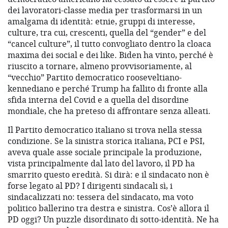
dei lavoratori-classe media per trasformarsi in un
amalgama di identità: etnie, gruppi di interesse,
culture, tra cui, crescenti, quella del “gender” e del
“cancel culture”, il tutto convogliato dentro la cloaca
maxima dei social e dei like. Biden ha vinto, perché è
riuscito a tornare, almeno provvisoriamente, al
“vecchio” Partito democratico rooseveltiano-
kennediano e perché Trump ha fallito di fronte alla
sfida interna del Covid e a quella del disordine
mondiale, che ha preteso di affrontare senza alleati.
Il Partito democratico italiano si trova nella stessa
condizione. Se la sinistra storica italiana, PCI e PSI,
aveva quale asse sociale principale la produzione,
vista principalmente dal lato del lavoro, il PD ha
smarrito questo eredità. Si dirà: e il sindacato non è
forse legato al PD? I dirigenti sindacali sì, i
sindacalizzati no: tessera del sindacato, ma voto
politico ballerino tra destra e sinistra. Cos’è allora il
PD oggi? Un puzzle disordinato di sotto-identità. Ne ha