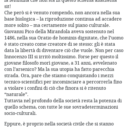
la femmina che non sta in questo schema anathema
sit!
Che però si è venuto rompendo, non ancora nella sua
base biologica – la riproduzione continua ad accadere
more solito – ma certamente sul piano culturale.
Giovanni Pico della Mirandola aveva sostenuto nel
1486, nella sua Oratio de hominis dignitate, che l’uomo
è stato creato come creatore di se stesso: gli è stata
data la libertà di diventare ciò che vuole. Non per caso
Innocenzo III si irritò moltissimo. Forse per questo il
giovane filosofo morì giovane, a 31 anni, avvelenato
con l’arsenico? Ma la sua utopia ha fatto parecchia
strada. Ora, pare che stiamo conquistando i mezzi
tecnico-scientifici per incominciare a percorrerla fino
a violare i confini di ciò che finora si è ritenuto
“naturale”.
Tuttavia nel profondo della società resta la potenza di
quello schema, con tutte le sue sovradeterminazioni
socio-culturali.
Eppure, è proprio nella società civile che si stanno