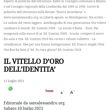
Esperto di politiche dell’istruzione. Eletto in Consiglio comunale a Milano
e nel Consiglio regionale della Lombardia dal 1980 al 1990. Scrive di
politiche dell’istruzione sulla Rivista “Nuova secondaria” e
www.santalessandro.org, su Libertà eguale, su Mondoperaio. Ha scritto: -
La caduta del vento leggero. Autobiografia di una generazione che voleva
cambiare il mondo. Ed. Guerini 2008. - La scuola è finita… forse. Per
insegnanti sulle tracce di sé. Ed. Guerini 2009 - Scuola: rompere il muro
fra aula e vita. Ed. Guerini 2016 Ha curato i volumi collettivi: - La
cittadinanza. Idee per una buona immigrazione. Ed. Franco Angeli 2004 -
Che fine ha fatto il ’68. Fu vera gloria? Ed. Guerini 2018
IL VITELLO D’ORO
DELL’IDENTITA’
11 Luglio 2021
-
+
Tweet
a
A
Editoriale da santalessandro.org
Sabato 10 luglio 2021