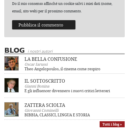
Do il mio consenso affinché un cookie salvi i miei dati (nome,
email, sito web) per il prossimo commento.
BLOG
i nostri autori
LA BELLA CONFUSIONE
Oscar Iarussi
Theo Angelopoulos, il cinema come respiro
IL SOTTOSCRITTO
Gianni Bonina
E gli influencer divennero i nuovi critici letterari
ZATTERA SCIOLTA
Giovanni Cominelli
BIBBIA, CLASSICI, LINGUA E STORIA
Tutti i blog »