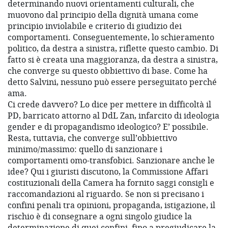
determinando nuovi orientamenti culturali, che
muovono dal principio della dignità umana come
principio inviolabile e criterio di giudizio dei
comportamenti. Conseguentemente, lo schieramento
politico, da destra a sinistra, riflette questo cambio. Di
fatto si è creata una maggioranza, da destra a sinistra,
che converge su questo obbiettivo di base. Come ha
detto Salvini, nessuno può essere perseguitato perché
ama.
Ci crede davvero? Lo dice per mettere in difficoltà il
PD, barricato attorno al DdL Zan, infarcito di ideologia
gender e di propagandismo ideologico? E’ possibile.
Resta, tuttavia, che converge sull’obbiettivo
minimo/massimo: quello di sanzionare i
comportamenti omo-transfobici. Sanzionare anche le
idee? Qui i giuristi discutono, la Commissione Affari
costituzionali della Camera ha fornito saggi consigli e
raccomandazioni al riguardo. Se non si precisano i
confini penali tra opinioni, propaganda, istigazione, il
rischio è di consegnare a ogni singolo giudice la
determinazione di quei confini, fino a pregiudicare la