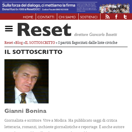
HOME
CONTATTI
CHI SIAMO
SOSTIENICI
Reset
»
Blog
»
IL SOTTOSCRITTO
» I partiti fagocitati dalle liste civiche
IL SOTTOSCRITTO
Gianni Bonina
Giornalista e scrittore. Vive a Modica. Ha pubblicato saggi di critica
letteraria, romanzi, inchieste giornalistiche e reportage. È anche autore