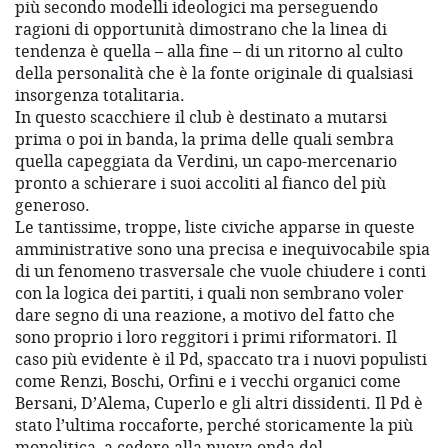
più secondo modelli ideologici ma perseguendo
ragioni di opportunità dimostrano che la linea di
tendenza è quella – alla fine – di un ritorno al culto
della personalità che è la fonte originale di qualsiasi
insorgenza totalitaria.
In questo scacchiere il club è destinato a mutarsi
prima o poi in banda, la prima delle quali sembra
quella capeggiata da Verdini, un capo-mercenario
pronto a schierare i suoi accoliti al fianco del più
generoso.
Le tantissime, troppe, liste civiche apparse in queste
amministrative sono una precisa e inequivocabile spia
di un fenomeno trasversale che vuole chiudere i conti
con la logica dei partiti, i quali non sembrano voler
dare segno di una reazione, a motivo del fatto che
sono proprio i loro reggitori i primi riformatori. Il
caso più evidente è il Pd, spaccato tra i nuovi populisti
come Renzi, Boschi, Orfini e i vecchi organici come
Bersani, D’Alema, Cuperlo e gli altri dissidenti. Il Pd è
stato l’ultima roccaforte, perché storicamente la più
monolitica, a cedere alla nuova onda del