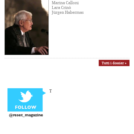
Marina Calloni
Lara Crinò
Jürgen Habermas
Tutti i dossier »
T
@reset_magazine