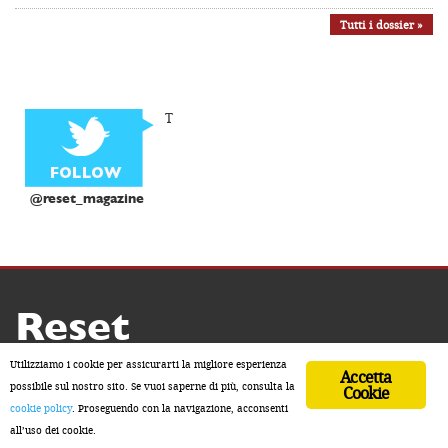
Tutti i dossier »
T
@reset_magazine
Reset
Copyright ® 2026 by Reset
Utilizziamo i cookie per assicurarti la migliore esperienza
Accetta
Home
Contatti
Chi siamo
Sostienici
possibile sul nostro sito. Se vuoi saperne di più, consulta la
Cookie
cookie policy
. Proseguendo con la navigazione, acconsenti
ISSN 2611-5883
all’uso dei cookie.
Developed by Watuppa