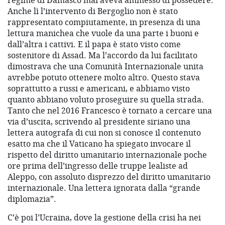
regime di Damasco mai aveva ammesso di possedere.
Anche lì l’intervento di Bergoglio non è stato
rappresentato compiutamente, in presenza di una
lettura manichea che vuole da una parte i buoni e
dall’altra i cattivi. E il papa è stato visto come
sostenitore di Assad. Ma l’accordo da lui facilitato
dimostrava che una Comunità Internazionale unita
avrebbe potuto ottenere molto altro. Questo stava
soprattutto a russi e americani, e abbiamo visto
quanto abbiano voluto proseguire su quella strada.
Tanto che nel 2016 Francesco è tornato a cercare una
via d’uscita, scrivendo al presidente siriano una
lettera autografa di cui non si conosce il contenuto
esatto ma che il Vaticano ha spiegato invocare il
rispetto del diritto umanitario internazionale poche
ore prima dell’ingresso delle truppe lealiste ad
Aleppo, con assoluto disprezzo del diritto umanitario
internazionale. Una lettera ignorata dalla “grande
diplomazia”.
C’è poi l’Ucraina, dove la gestione della crisi ha nei