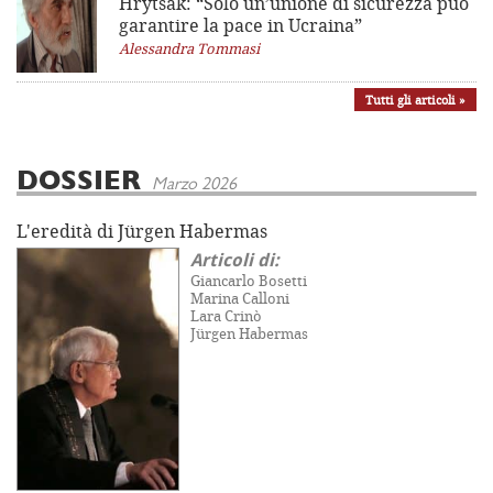
Hrytsak: “Solo un’unione di sicurezza può
garantire la pace in Ucraina”
Alessandra Tommasi
Tutti gli articoli »
DOSSIER
Marzo 2026
L'eredità di Jürgen Habermas
Articoli di:
Giancarlo Bosetti
Marina Calloni
Lara Crinò
Jürgen Habermas