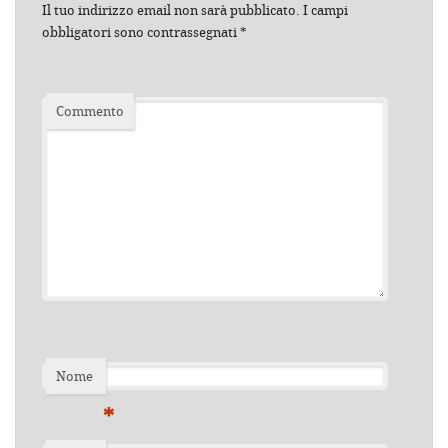
Il tuo indirizzo email non sarà pubblicato.
I campi
obbligatori sono contrassegnati
*
Commento
Nome
*