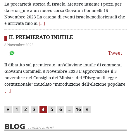
La precarietà storica di Israele. Mettere insieme i pezzi per
dare origine a un nuovo corso Giovanni Cominelli·15
Novembre 2023 La catena di eventi israelo-mediorientali che
è arrivata fino ai
[…]
IL PREMIERATO INUTILE
8 Novembre 2023
Tweet
Il dibattito sul premierato: un’alluvione inutile di commenti
Giovanni Cominelli 8 Novembre 2023 L’approvazione il 3
novembre nel Consiglio dei Ministri del “Disegno di legge
costituzionale” intitolato “Introduzione dell’elezione popolare
[…]
«
»
1
2
3
4
5
6
…
16
BLOG
i nostri autori