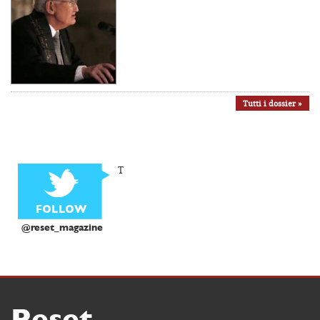
Tutti i dossier »
T
@reset_magazine