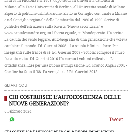
Laurea in Filosofia nel 1968, dopo studi all'Università cattolica di
Milano, alla Freie Universität di Berlino, all'Università statale di Milano.
Esperto di politiche dell’istruzione. Eletto in Consiglio comunale a Milano
e nel Consiglio regionale della Lombardia dal 1980 al 1990. Scrive di
politiche dell’istruzione sulla Rivista “Nuova secondaria” e
www.santalessandro.org, su Libertà eguale, su Mondoperaio. Ha scritto: -
La caduta del vento leggero. Autobiografia di una generazione che voleva
cambiare il mondo. Ed. Guerini 2008. - La scuola è finita… forse. Per
insegnanti sulle tracce di sé. Ed. Guerini 2009 - Scuola: rompere il muro
fra aula e vita. Ed. Guerini 2016 Ha curato i volumi collettivi: - La
cittadinanza. Idee per una buona immigrazione. Ed. Franco Angeli 2004 -
Che fine ha fatto il ’68. Fu vera gloria? Ed. Guerini 2018
GLI ARTICOLI
CHI COSTRUISCE L’AUTOCOSCIENZA DELLE
NUOVE GENERAZIONI?
6 Febbraio 2024
Tweet
Chi costruisce l’autocoscienza delle nuove generazioni?