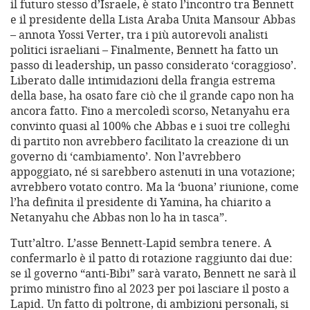
il futuro stesso d’Israele, è stato l’incontro tra Bennett
e il presidente della Lista Araba Unita Mansour Abbas
– annota Yossi Verter, tra i più autorevoli analisti
politici israeliani – Finalmente, Bennett ha fatto un
passo di leadership, un passo considerato ‘coraggioso’.
Liberato dalle intimidazioni della frangia estrema
della base, ha osato fare ciò che il grande capo non ha
ancora fatto. Fino a mercoledì scorso, Netanyahu era
convinto quasi al 100% che Abbas e i suoi tre colleghi
di partito non avrebbero facilitato la creazione di un
governo di ‘cambiamento’. Non l’avrebbero
appoggiato, né si sarebbero astenuti in una votazione;
avrebbero votato contro. Ma la ‘buona’ riunione, come
l’ha definita il presidente di Yamina, ha chiarito a
Netanyahu che Abbas non lo ha in tasca”.
Tutt’altro. L’asse Bennett-Lapid sembra tenere. A
confermarlo è il patto di rotazione raggiunto dai due:
se il governo “anti-Bibi” sarà varato, Bennett ne sarà il
primo ministro fino al 2023 per poi lasciare il posto a
Lapid. Un fatto di poltrone, di ambizioni personali, si