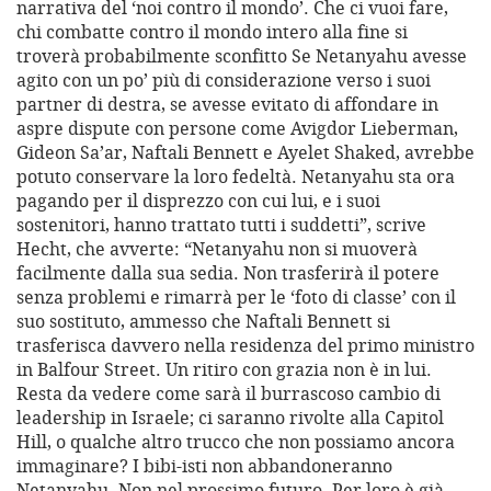
narrativa del ‘noi contro il mondo’. Che ci vuoi fare,
chi combatte contro il mondo intero alla fine si
troverà probabilmente sconfitto Se Netanyahu avesse
agito con un po’ più di considerazione verso i suoi
partner di destra, se avesse evitato di affondare in
aspre dispute con persone come Avigdor Lieberman,
Gideon Sa’ar, Naftali Bennett e Ayelet Shaked, avrebbe
potuto conservare la loro fedeltà. Netanyahu sta ora
pagando per il disprezzo con cui lui, e i suoi
sostenitori, hanno trattato tutti i suddetti”, scrive
Hecht, che avverte: “Netanyahu non si muoverà
facilmente dalla sua sedia. Non trasferirà il potere
senza problemi e rimarrà per le ‘foto di classe’ con il
suo sostituto, ammesso che Naftali Bennett si
trasferisca davvero nella residenza del primo ministro
in Balfour Street. Un ritiro con grazia non è in lui.
Resta da vedere come sarà il burrascoso cambio di
leadership in Israele; ci saranno rivolte alla Capitol
Hill, o qualche altro trucco che non possiamo ancora
immaginare? I bibi-isti non abbandoneranno
Netanyahu. Non nel prossimo futuro. Per loro è già