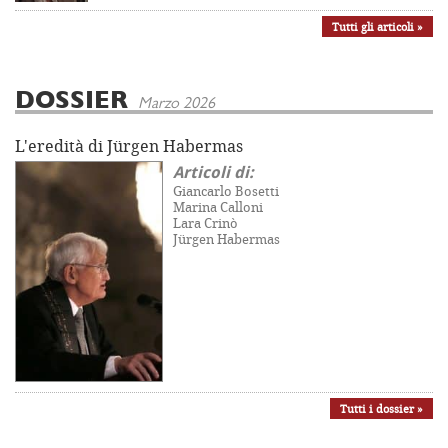
Tutti gli articoli »
DOSSIER
Marzo 2026
L'eredità di Jürgen Habermas
Articoli di:
Giancarlo Bosetti
Marina Calloni
Lara Crinò
Jürgen Habermas
Tutti i dossier »