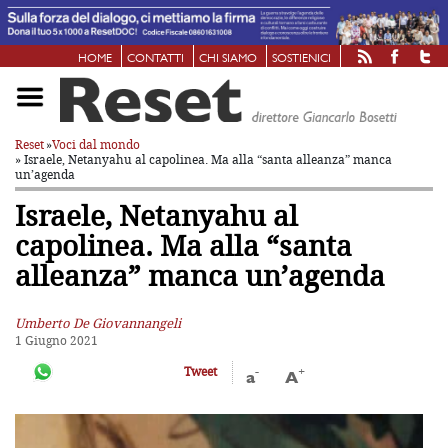
HOME
CONTATTI
CHI SIAMO
SOSTIENICI
Reset
»
Voci dal mondo
» Israele, Netanyahu al capolinea. Ma alla “santa alleanza” manca
un’agenda
Israele, Netanyahu al
capolinea. Ma alla “santa
alleanza” manca un’agenda
Umberto De Giovannangeli
1 Giugno 2021
-
+
Tweet
a
A