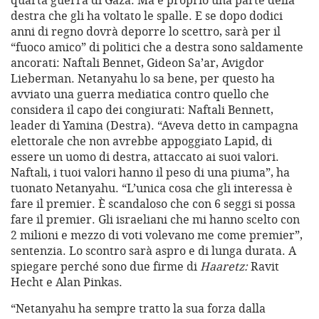
destra che gli ha voltato le spalle. E se dopo dodici
anni di regno dovrà deporre lo scettro, sarà per il
“fuoco amico” di politici che a destra sono saldamente
ancorati: Naftali Bennet, Gideon Sa’ar, Avigdor
Lieberman. Netanyahu lo sa bene, per questo ha
avviato una guerra mediatica contro quello che
considera il capo dei congiurati: Naftali Bennett,
leader di Yamina (Destra). “Aveva detto in campagna
elettorale che non avrebbe appoggiato Lapid, di
essere un uomo di destra, attaccato ai suoi valori.
Naftali, i tuoi valori hanno il peso di una piuma”, ha
tuonato Netanyahu. “L’unica cosa che gli interessa è
fare il premier. È scandaloso che con 6 seggi si possa
fare il premier. Gli israeliani che mi hanno scelto con
2 milioni e mezzo di voti volevano me come premier”,
sentenzia. Lo scontro sarà aspro e di lunga durata. A
spiegare perché sono due firme di
Haaretz:
Ravit
Hecht e Alan Pinkas.
“Netanyahu ha sempre tratto la sua forza dalla