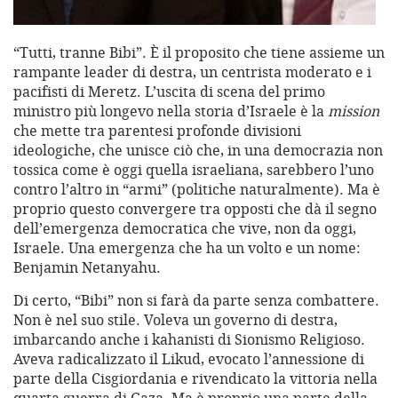
“Tutti, tranne Bibi”. È il proposito che tiene assieme un
rampante leader di destra, un centrista moderato e i
pacifisti di Meretz. L’uscita di scena del primo
ministro più longevo nella storia d’Israele è la
mission
che mette tra parentesi profonde divisioni
ideologiche, che unisce ciò che, in una democrazia non
tossica come è oggi quella israeliana, sarebbero l’uno
contro l’altro in “armi” (politiche naturalmente). Ma è
proprio questo convergere tra opposti che dà il segno
dell’emergenza democratica che vive, non da oggi,
Israele. Una emergenza che ha un volto e un nome:
Benjamin Netanyahu.
Di certo, “Bibi” non si farà da parte senza combattere.
Non è nel suo stile. Voleva un governo di destra,
imbarcando anche i kahanisti di Sionismo Religioso.
Aveva radicalizzato il Likud, evocato l’annessione di
parte della Cisgiordania e rivendicato la vittoria nella
quarta guerra di Gaza. Ma è proprio una parte della