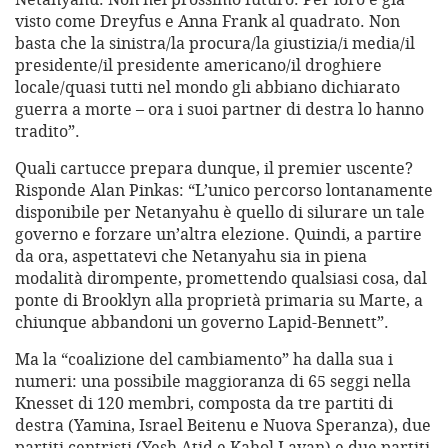
visto come Dreyfus e Anna Frank al quadrato. Non
basta che la sinistra/la procura/la giustizia/i media/il
presidente/il presidente americano/il droghiere
locale/quasi tutti nel mondo gli abbiano dichiarato
guerra a morte – ora i suoi partner di destra lo hanno
tradito”.
Quali cartucce prepara dunque, il premier uscente?
Risponde Alan Pinkas: “L’unico percorso lontanamente
disponibile per Netanyahu è quello di silurare un tale
governo e forzare un’altra elezione. Quindi, a partire
da ora, aspettatevi che Netanyahu sia in piena
modalità dirompente, promettendo qualsiasi cosa, dal
ponte di Brooklyn alla proprietà primaria su Marte, a
chiunque abbandoni un governo Lapid-Bennett”.
Ma la “coalizione del cambiamento” ha dalla sua i
numeri: una possibile maggioranza di 65 seggi nella
Knesset di 120 membri, composta da tre partiti di
destra (Yamina, Israel Beitenu e Nuova Speranza), due
partiti centristi (Yesh Atid e Kahol Lavan) e due partiti