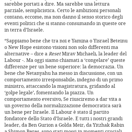
sarebbe portati a dire. Ma sarebbe una lettura
parziale, semplicistica. Certo le ambizioni personali
contano, eccome, ma non danno il senso storico degli
eventi politici che si stanno consumando in queste ore
in terra d’Israele.
“Sappiamo bene che tra noi e Yamina o Yisrael Beteinu
o New Hope esistono visioni non solo differenti ma
alternative – dice a
Reset
Mirav Michaeli, la leader del
Labour -. Ma oggi siamo chiamati a ‘congelare’ queste
differenze per un bene superiore: la democrazia. Un
bene che Netanyahu ha messo in discussione, con un
comportamento irresponsabile, indegno di un primo
ministro, attaccando la magistratura, gridando al
‘golpe legale’, fomentando la piazza. Un
comportamento eversivo, Se riusciremo a dar vita a
un governo della normalizzazione democratica sarà
un bene per Israele. Il Labour è stato il partito
fondatore dello Stato d’Israele. E tutti i nostri grandi
leader, da Ben Gurion a Golda Meir, da Yitzhak Rabin
a Shimon Peres, sono stati mossi in momenti cruciali