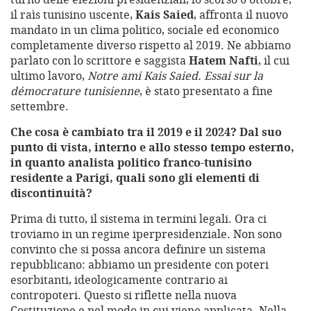
il raìs tunisino uscente,
Kais Saied
, affronta il nuovo
mandato in un clima politico, sociale ed economico
completamente diverso rispetto al 2019. Ne abbiamo
parlato con lo scrittore e saggista
Hatem Nafti
, il cui
ultimo lavoro,
Notre ami Kais Saied. Essai sur la
démocrature tunisienne
, è stato presentato a fine
settembre.
Che cosa è cambiato tra il 2019 e il 2024? Dal suo
punto di vista, interno e allo stesso tempo esterno,
in quanto analista politico franco-tunisino
residente a Parigi, quali sono gli elementi di
discontinuità?
Prima di tutto, il sistema in termini legali. Ora ci
troviamo in un regime iperpresidenziale. Non sono
convinto che si possa ancora definire un sistema
repubblicano: abbiamo un presidente con poteri
esorbitanti, ideologicamente contrario ai
contropoteri. Questo si riflette nella nuova
Costituzione e nel modo in cui viene applicata. Nella