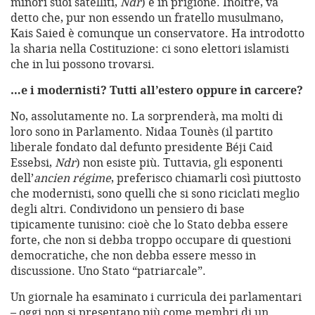
minori suoi satelliti,
Ndr
) è in prigione. Inoltre, va
detto che, pur non essendo un fratello musulmano,
Kais Saied è comunque un conservatore. Ha introdotto
la sharia nella Costituzione: ci sono elettori islamisti
che in lui possono trovarsi.
…e i modernisti? Tutti all’estero oppure in carcere?
No, assolutamente no. La sorprenderà, ma molti di
loro sono in Parlamento. Nidaa Tounès (il partito
liberale fondato dal defunto presidente Béji Caid
Essebsi,
Ndr
) non esiste più. Tuttavia, gli esponenti
dell’
ancien régime
, preferisco chiamarli così piuttosto
che modernisti, sono quelli che si sono riciclati meglio
degli altri. Condividono un pensiero di base
tipicamente tunisino: cioè che lo Stato debba essere
forte, che non si debba troppo occupare di questioni
democratiche, che non debba essere messo in
discussione. Uno Stato “patriarcale”.
Un giornale ha esaminato i curricula dei parlamentari
– oggi non si presentano più come membri di un