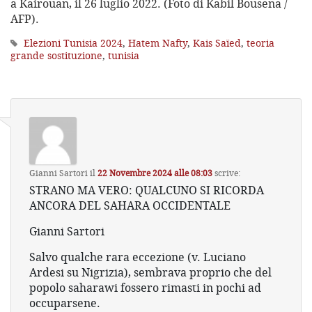
a Kairouan, il 26 luglio 2022. (Foto di Kabil Bousena /
AFP).
Elezioni Tunisia 2024
,
Hatem Nafty
,
Kais Saïed
,
teoria
grande sostituzione
,
tunisia
Gianni Sartori
il
22 Novembre 2024 alle 08:03
scrive:
STRANO MA VERO: QUALCUNO SI RICORDA
ANCORA DEL SAHARA OCCIDENTALE
Gianni Sartori
Salvo qualche rara eccezione (v. Luciano
Ardesi su Nigrizia), sembrava proprio che del
popolo saharawi fossero rimasti in pochi ad
occuparsene.