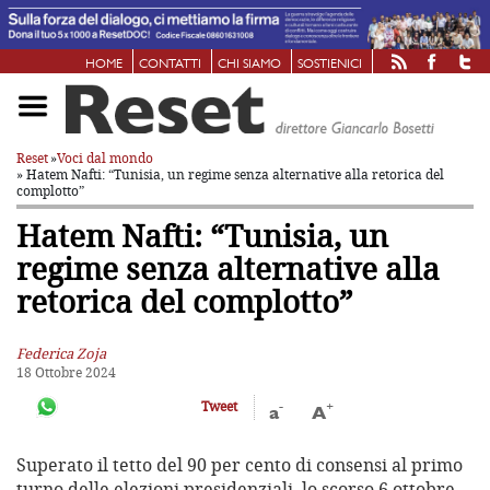
HOME
CONTATTI
CHI SIAMO
SOSTIENICI
Reset
»
Voci dal mondo
» Hatem Nafti: “Tunisia, un regime senza alternative alla retorica del
complotto”
Hatem Nafti: “Tunisia, un
regime senza alternative alla
retorica del complotto”
Federica Zoja
18 Ottobre 2024
-
+
Tweet
a
A
Superato il tetto del 90 per cento di consensi al primo
turno delle elezioni presidenziali, lo scorso 6 ottobre,