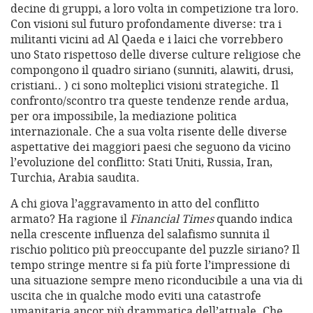
decine di gruppi, a loro volta in competizione tra loro.
Con visioni sul futuro profondamente diverse: tra i
militanti vicini ad Al Qaeda e i laici che vorrebbero
uno Stato rispettoso delle diverse culture religiose che
compongono il quadro siriano (sunniti, alawiti, drusi,
cristiani.. ) ci sono molteplici visioni strategiche. Il
confronto/scontro tra queste tendenze rende ardua,
per ora impossibile, la mediazione politica
internazionale. Che a sua volta risente delle diverse
aspettative dei maggiori paesi che seguono da vicino
l’evoluzione del conflitto: Stati Uniti, Russia, Iran,
Turchia, Arabia saudita.
A chi giova l’aggravamento in atto del conflitto
armato? Ha ragione il
Financial Times
quando indica
nella crescente influenza del salafismo sunnita il
rischio politico più preoccupante del puzzle siriano? Il
tempo stringe mentre si fa più forte l’impressione di
una situazione sempre meno riconducibile a una via di
uscita che in qualche modo eviti una catastrofe
umanitaria ancor più drammatica dell’attuale. Che