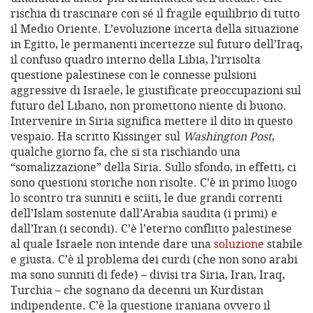
rischia di trascinare con sé il fragile equilibrio di tutto
il Medio Oriente. L’evoluzione incerta della situazione
in Egitto, le permanenti incertezze sul futuro dell’Iraq,
il confuso quadro interno della Libia, l’irrisolta
questione palestinese con le connesse pulsioni
aggressive di Israele, le giustificate preoccupazioni sul
futuro del Libano, non promettono niente di buono.
Intervenire in Siria significa mettere il dito in questo
vespaio. Ha scritto Kissinger sul
Washington Post
,
qualche giorno fa, che si sta rischiando una
“somalizzazione” della Siria. Sullo sfondo, in effetti, ci
sono questioni storiche non risolte. C’è in primo luogo
lo scontro tra sunniti e sciiti, le due grandi correnti
dell’Islam sostenute dall’Arabia saudita (i primi) e
dall’Iran (i secondi). C’è l’eterno conflitto palestinese
al quale Israele non intende dare una
soluzione
stabile
e giusta. C’è il problema dei curdi (che non sono arabi
ma sono sunniti di fede) – divisi tra Siria, Iran, Iraq,
Turchia – che sognano da decenni un Kurdistan
indipendente. C’è la questione iraniana ovvero il