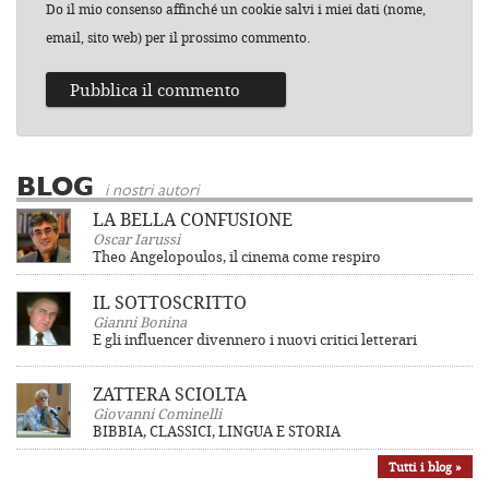
Do il mio consenso affinché un cookie salvi i miei dati (nome,
email, sito web) per il prossimo commento.
BLOG
i nostri autori
LA BELLA CONFUSIONE
Oscar Iarussi
Theo Angelopoulos, il cinema come respiro
IL SOTTOSCRITTO
Gianni Bonina
E gli influencer divennero i nuovi critici letterari
ZATTERA SCIOLTA
Giovanni Cominelli
BIBBIA, CLASSICI, LINGUA E STORIA
Tutti i blog »