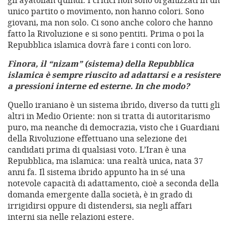
gli ayatollah quindi. I critici non sono organizzati in un
unico partito o movimento, non hanno colori. Sono
giovani, ma non solo. Ci sono anche coloro che hanno
fatto la Rivoluzione e si sono pentiti. Prima o poi la
Repubblica islamica dovrà fare i conti con loro.
Finora, il “nizam” (sistema) della Repubblica
islamica è sempre riuscito ad adattarsi e a resistere
a pressioni interne ed esterne. In che modo?
Quello iraniano è un sistema ibrido, diverso da tutti gli
altri in Medio Oriente: non si tratta di autoritarismo
puro, ma neanche di democrazia, visto che i Guardiani
della Rivoluzione effettuano una selezione dei
candidati prima di qualsiasi voto. L’Iran è una
Repubblica, ma islamica: una realtà unica, nata 37
anni fa. Il sistema ibrido appunto ha in sé una
notevole capacità di adattamento, cioè a seconda della
domanda emergente dalla società, è in grado di
irrigidirsi oppure di distendersi, sia negli affari
interni sia nelle relazioni estere.