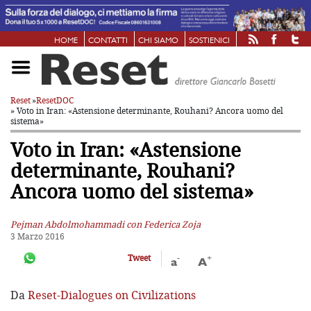
HOME
CONTATTI
CHI SIAMO
SOSTIENICI
Reset
»
ResetDOC
» Voto in Iran: «Astensione determinante,
Rouhani? Ancora uomo del
sistema»
Voto in Iran: «Astensione
determinante,
Rouhani?
Ancora uomo del sistema»
Pejman Abdolmohammadi con Federica Zoja
3 Marzo 2016
-
+
Tweet
a
A
Da
Reset-Dialogues on Civilizations