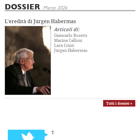
DOSSIER
Marzo 2026
L'eredità di Jürgen Habermas
Articoli di:
Giancarlo Bosetti
Marina Calloni
Lara Crinò
Jürgen Habermas
Tutti i dossier »
T