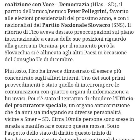
coalizione con Voce – Democrazia
(Hlas – SD), il
partito dell’amico/nemico
Peter Pellegrini
, favorito
alle elezioni presidenziali del prossimo anno, e con i
nazionalisti del
Partito Nazionale Slovacco
(SNS). Il
ritorno di Fico aveva destato preoccupazioni sul piano
internazionale a causa delle sue posizioni riguardo
alla guerra in Ucraina, per il momento però la
Slovacchia si è allineata agli altri Paesi in occasione
del Consiglio Ue di dicembre.
Piuttosto, Fico ha invece dimostrato di essere più
concentrato sugli affari interni. Uno dei suoi primi
provvedimenti è stato quello di interrompere le
comunicazioni con quattro organi di informazione a
lui invisi. Poi c’è stato il tentativo di chiudere l’
Ufficio
del procuratore speciale
, un organo anticorruzione
che da anni sta indagando su diverse personalità
vicine a Smer – SD. Circa 10mila persone sono scese in
strada a manifestare contro questa mossa. Sotto
l’aspetto dello stato di diritto questo inizio di
legislatura non è stato dei migliori, un trend da tenere