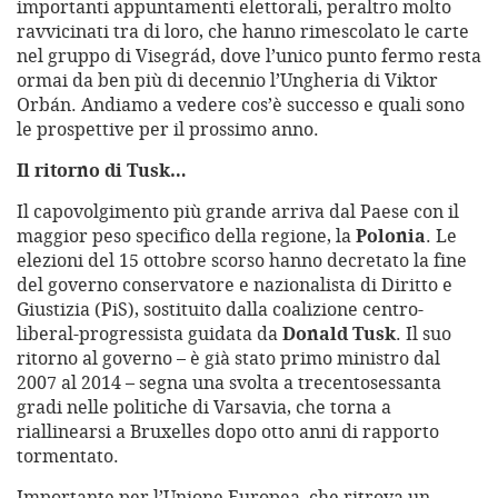
importanti appuntamenti elettorali, peraltro molto
ravvicinati tra di loro, che hanno rimescolato le carte
nel gruppo di Visegrád, dove l’unico punto fermo resta
ormai da ben più di decennio l’Ungheria di Viktor
Orbán. Andiamo a vedere cos’è successo e quali sono
le prospettive per il prossimo anno.
Il ritorno di Tusk…
Il capovolgimento più grande arriva dal Paese con il
maggior peso specifico della regione, la
Polonia
. Le
elezioni del 15 ottobre scorso hanno decretato la fine
del governo conservatore e nazionalista di Diritto e
Giustizia (PiS), sostituito dalla coalizione centro-
liberal-progressista guidata da
Donald Tusk
. Il suo
ritorno al governo – è già stato primo ministro dal
2007 al 2014 – segna una svolta a trecentosessanta
gradi nelle politiche di Varsavia, che torna a
riallinearsi a Bruxelles dopo otto anni di rapporto
tormentato.
Importante per l’Unione Europea, che ritrova un