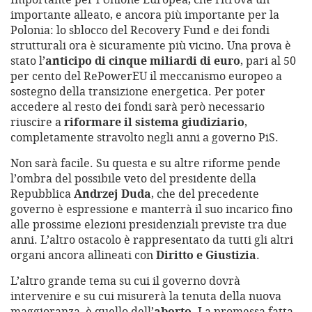
importante alleato, e ancora più importante per la
Polonia: lo sblocco del Recovery Fund e dei fondi
strutturali ora è sicuramente più vicino. Una prova è
stato l’
anticipo di cinque miliardi di euro
, pari al 50
per cento del RePowerEU il meccanismo europeo a
sostegno della transizione energetica. Per poter
accedere al resto dei fondi sarà però necessario
riuscire a
riformare il sistema giudiziario
,
completamente stravolto negli anni a governo PiS.
Non sarà facile. Su questa e su altre riforme pende
l’ombra del possibile veto del presidente della
Repubblica
Andrzej Duda
, che del precedente
governo è espressione e manterrà il suo incarico fino
alle prossime elezioni presidenziali previste tra due
anni. L’altro ostacolo è rappresentato da tutti gli altri
organi ancora allineati con
Diritto e Giustizia
.
L’altro grande tema su cui il governo dovrà
intervenire e su cui misurerà la tenuta della nuova
maggioranza, è quello dell’
aborto
. La promessa fatta