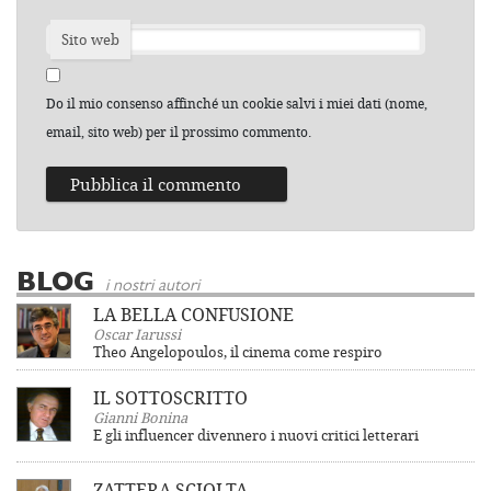
Sito web
Do il mio consenso affinché un cookie salvi i miei dati (nome,
email, sito web) per il prossimo commento.
BLOG
i nostri autori
LA BELLA CONFUSIONE
Oscar Iarussi
Theo Angelopoulos, il cinema come respiro
IL SOTTOSCRITTO
Gianni Bonina
E gli influencer divennero i nuovi critici letterari
ZATTERA SCIOLTA