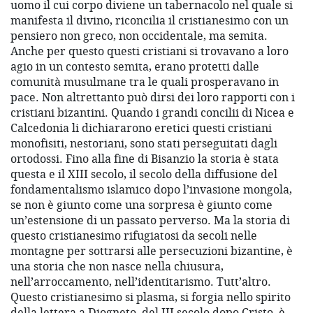
uomo il cui corpo diviene un tabernacolo nel quale si
manifesta il divino, riconcilia il cristianesimo con un
pensiero non greco, non occidentale, ma semita.
Anche per questo questi cristiani si trovavano a loro
agio in un contesto semita, erano protetti dalle
comunità musulmane tra le quali prosperavano in
pace. Non altrettanto può dirsi dei loro rapporti con i
cristiani bizantini. Quando i grandi concilii di Nicea e
Calcedonia li dichiararono eretici questi cristiani
monofisiti, nestoriani, sono stati perseguitati dagli
ortodossi. Fino alla fine di Bisanzio la storia è stata
questa e il XIII secolo, il secolo della diffusione del
fondamentalismo islamico dopo l’invasione mongola,
se non è giunto come una sorpresa è giunto come
un’estensione di un passato perverso. Ma la storia di
questo cristianesimo rifugiatosi da secoli nelle
montagne per sottrarsi alle persecuzioni bizantine, è
una storia che non nasce nella chiusura,
nell’arroccamento, nell’identitarismo. Tutt’altro.
Questo cristianesimo si plasma, si forgia nello spirito
della lettera a Diogneto, del III secolo dopo Cristo, è