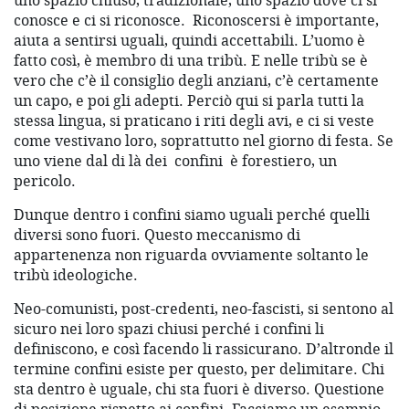
uno spazio chiuso, tradizionale, uno spazio dove ci si
conosce e ci si riconosce.
Riconoscersi è importante,
aiuta a sentirsi uguali, quindi accettabili. L’uomo è
fatto così, è membro di una tribù. E nelle tribù se è
vero che c’è il consiglio degli anziani, c’è certamente
un capo, e poi gli adepti. Perciò qui si parla tutti la
stessa lingua, si praticano i riti degli avi, e ci si veste
come vestivano loro, soprattutto nel giorno di festa. Se
uno viene dal di là dei
confini
è forestiero, un
pericolo.
Dunque dentro i confini siamo uguali perché quelli
diversi sono fuori. Questo meccanismo di
appartenenza non riguarda ovviamente soltanto le
tribù ideologiche.
Neo-comunisti, post-credenti, neo-fascisti, si sentono al
sicuro nei loro spazi chiusi perché i confini li
definiscono, e così facendo li rassicurano. D’altronde il
termine confini esiste per questo, per delimitare. Chi
sta dentro è uguale, chi sta fuori è diverso. Questione