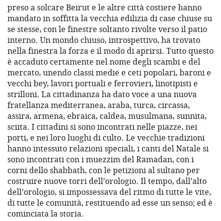
preso a solcare Beirut e le altre città costiere hanno
mandato in soffitta la vecchia edilizia di case chiuse su
se stesse, con le finestre soltanto rivolte verso il patio
interno. Un mondo chiuso, introspettivo, ha trovato
nella finestra la forza e il modo di aprirsi. Tutto questo
è accaduto certamente nel nome degli scambi e del
mercato, unendo classi medie e ceti popolari, baroni e
vecchi bey, lavori portuali e ferrovieri, linotipisti e
strilloni. La cittadinanza ha dato voce a una nuova
fratellanza mediterranea, araba, turca, circassa,
assira, armena, ebraica, caldea, musulmana, sunnita,
sciita. I cittadini si sono incontrati nelle piazze, nei
porti, e nei loro luoghi di culto. Le vecchie tradizioni
hanno intessuto relazioni speciali, i canti del Natale si
sono incontrati con i muezzim del Ramadan, con i
corni dello shabbath, con le petizioni al sultano per
costruire nuove torri dell’orologio. Il tempo, dall’alto
dell’orologio, si impossessava del ritmo di tutte le vite,
di tutte le comunità, restituendo ad esse un senso; ed è
cominciata la storia.