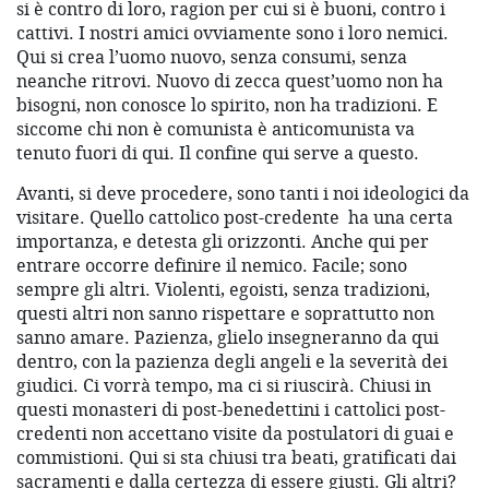
si è contro di loro, ragion per cui si è buoni, contro i
cattivi. I nostri amici ovviamente sono i loro nemici.
Qui si crea l’uomo nuovo, senza consumi, senza
neanche ritrovi. Nuovo di zecca quest’uomo non ha
bisogni, non conosce lo spirito, non ha tradizioni. E
siccome chi non è comunista è anticomunista va
tenuto fuori di qui. Il confine qui serve a questo.
Avanti, si deve procedere, sono tanti i noi ideologici da
visitare. Quello cattolico post-credente
ha una certa
importanza, e detesta gli orizzonti. Anche qui per
entrare occorre definire il nemico. Facile; sono
sempre gli altri. Violenti, egoisti, senza tradizioni,
questi altri non sanno rispettare e soprattutto non
sanno amare. Pazienza, glielo insegneranno da qui
dentro, con la pazienza degli angeli e la severità dei
giudici. Ci vorrà tempo, ma ci si riuscirà. Chiusi in
questi monasteri di post-benedettini i cattolici post-
credenti non accettano visite da postulatori di guai e
commistioni. Qui si sta chiusi tra beati, gratificati dai
sacramenti e dalla certezza di essere giusti. Gli altri?