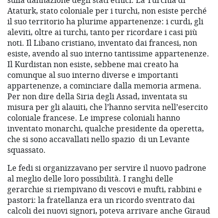
sulla dannazione degli stati etnici. La Turchia di
Ataturk, stato coloniale per i turchi, non esiste perché
il suo territorio ha plurime appartenenze: i curdi, gli
aleviti, oltre ai turchi, tanto per ricordare i casi più
noti. Il Libano cristiano, inventato dai francesi, non
esiste, avendo al suo interno tantissime appartenenze.
Il Kurdistan non esiste, sebbene mai creato ha
comunque al suo interno diverse e importanti
appartenenze, a cominciare dalla memoria armena.
Per non dire della Siria degli Assad, inventata su
misura per gli alauiti, che l’hanno servita nell’esercito
coloniale francese. Le imprese coloniali hanno
inventato monarchi, qualche presidente da operetta,
che si sono accavallati nello spazio
di un Levante
squassato.
Le fedi si organizzavano per servire il nuovo padrone
al meglio delle loro possibilità. I ranghi delle
gerarchie si riempivano di vescovi e mufti, rabbini e
pastori: la fratellanza era un ricordo sventrato dai
calcoli dei nuovi signori, poteva arrivare anche Giraud