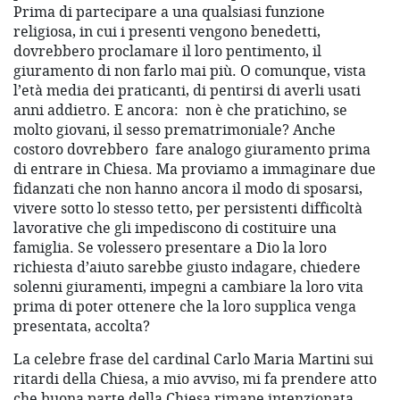
Prima di partecipare a una qualsiasi funzione
religiosa, in cui i presenti vengono benedetti,
dovrebbero proclamare il loro pentimento, il
giuramento di non farlo mai più. O comunque, vista
l’età media dei praticanti, di pentirsi di averli usati
anni addietro. E ancora:
non è che pratichino, se
molto giovani, il sesso prematrimoniale? Anche
costoro dovrebbero
fare analogo giuramento prima
di entrare in Chiesa. Ma proviamo a immaginare due
fidanzati che non hanno ancora il modo di sposarsi,
vivere sotto lo stesso tetto, per persistenti difficoltà
lavorative che gli impediscono di costituire una
famiglia. Se volessero presentare a Dio la loro
richiesta d’aiuto sarebbe giusto indagare, chiedere
solenni giuramenti, impegni a cambiare la loro vita
prima di poter ottenere che la loro supplica venga
presentata, accolta?
La celebre frase del cardinal Carlo Maria Martini sui
ritardi della Chiesa, a mio avviso, mi fa prendere atto
che buona parte della Chiesa rimane intenzionata,