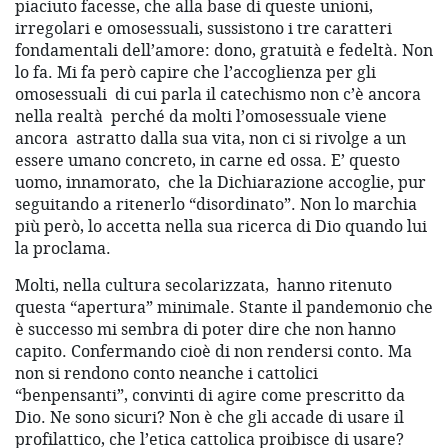
piaciuto facesse, che alla base di queste unioni,
irregolari e omosessuali, sussistono i tre caratteri
fondamentali dell’amore: dono, gratuità e fedeltà. Non
lo fa. Mi fa però capire che l’accoglienza per gli
omosessuali
di cui parla il catechismo non c’è ancora
nella realtà
perché da molti l’omosessuale viene
ancora
astratto dalla sua vita, non ci si rivolge a un
essere umano concreto, in carne ed ossa. E’ questo
uomo, innamorato,
che la Dichiarazione accoglie, pur
seguitando a ritenerlo “disordinato”. Non lo marchia
più però, lo accetta nella sua ricerca di Dio quando lui
la proclama.
Molti, nella cultura secolarizzata,
hanno ritenuto
questa “apertura” minimale. Stante il pandemonio che
è successo mi sembra di poter dire che non hanno
capito. Confermando cioè di non rendersi conto. Ma
non si rendono conto neanche i cattolici
“benpensanti”, convinti di agire come prescritto da
Dio. Ne sono sicuri? Non è che gli accade di usare il
profilattico, che l’etica cattolica proibisce di usare?