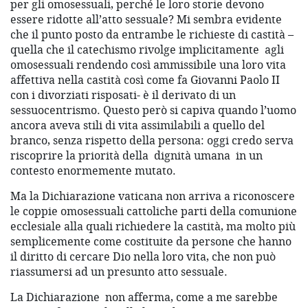
per gli omosessuali, perché le loro storie devono
essere ridotte all’atto sessuale? Mi sembra evidente
che il punto posto da entrambe le richieste di castità –
quella che il catechismo rivolge implicitamente
agli
omosessuali rendendo così ammissibile una loro vita
affettiva nella castità così come fa Giovanni Paolo II
con i divorziati risposati- è il derivato di un
sessuocentrismo. Questo però si capiva quando l’uomo
ancora aveva stili di vita assimilabili a quello del
branco, senza rispetto della persona: oggi credo serva
riscoprire la priorità della
dignità umana
in un
contesto enormemente mutato.
Ma la Dichiarazione vaticana non arriva a riconoscere
le coppie omosessuali cattoliche parti della comunione
ecclesiale alla quali richiedere la castità, ma molto più
semplicemente come costituite da persone che hanno
il diritto di cercare Dio nella loro vita, che non può
riassumersi ad un presunto atto sessuale.
La Dichiarazione
non afferma, come a me sarebbe