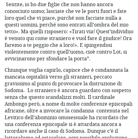
Sentite, io ho due figlie che non hanno ancora
conosciuto uomo; lasciate che ve le porti fuori e fate
loro quel che vi piace, purché non facciate nulla a
questi uomini, perché sono entrati all’ombra del mio
tetto». Ma quelli risposero: «Tirati via! Quest’individuo
è venuto qui come straniero e vuol fare il giudice! Ora
faremo a te peggio che a loro!». E spingendosi
violentemente contro quell’uomo, cioè contro Lot, si
avvicinarono per sfondare la porta”.
Chiunque voglia capirlo, capisce che è condannata la
mancata ospitalità verso gli stranieri, peccato
gravissimo al punto di provocare la distruzione di
Sodoma.
Lo straniero è ancora guardato con sospetto
senza che questo scandalizzi molti. Il cardinale
Ambongo però, a nome di molte conferenze episcopali
africane, oltre a invocare la condanna
contenuta nel
Levitico dell’abominio omosessuale ha ricordato che
una conferenza episcopale si è attardata ancora a
ricordare anche il caso di Sodoma. Dunque c’è il
letteralismo ad ostacolare
ogni possibile evoluzione