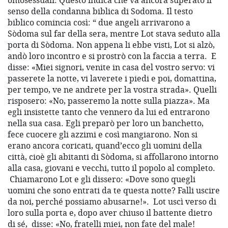
omosessuali. Questo indica che va ancora superato il
senso della condanna biblica di Sodoma. Il testo
biblico comincia così: “ due angeli arrivarono a
Sòdoma sul far della sera, mentre Lot stava seduto alla
porta di Sòdoma. Non appena li ebbe visti, Lot si alzò,
andò loro incontro e si prostrò con la faccia a terra. E
disse: «Miei signori, venite in casa del vostro servo: vi
passerete la notte, vi laverete i piedi e poi, domattina,
per tempo, ve ne andrete per la vostra strada». Quelli
risposero: «No, passeremo la notte sulla piazza». Ma
egli insistette tanto che vennero da lui ed entrarono
nella sua casa. Egli preparò per loro un banchetto,
fece cuocere gli azzimi e così mangiarono. Non si
erano ancora coricati, quand’ecco gli uomini della
città, cioè gli abitanti di Sòdoma, si affollarono intorno
alla casa, giovani e vecchi, tutto il popolo al completo.
Chiamarono Lot e gli dissero: «Dove sono quegli
uomini che sono entrati da te questa notte? Falli uscire
da noi, perché possiamo abusarne!». Lot uscì verso di
loro sulla porta e, dopo aver chiuso il battente dietro
di sé, disse: «No, fratelli miei, non fate del male!