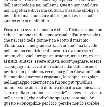
dell’antropologia nei millenni. Questo non vuol dire
non rispettare diversità culturali (nessuno obbliga a
benedire) ma rinunciare al bisogno di essere noi i
giudici eterni e infallibili.
Ecco, a mio avviso la novità è che la Dichiarazione non
riduce l’unione tra due omosessuali all’atto sessuale (
che nel caso delle donne non è sotto il marchio
d’infamia, ma nel giudizio
tale rimane), ma la vede
nell’ umana condizione di incontro tra due esseri
umani, che
vuol dire gioire insieme, assistere, essere
assistiti, aiutare, essere aiutati, accompagnare, essere
accompagnati. La castità richiesta dal Catechismo è
per loro un problema, certo, ma già in Giovanni Paolo
II, quando i divorziati risposati ( le coppie irregolari
nel linguaggio odierno) non furono più “pubblici
infami” come allora li definiva il diritto canonico, ma
“parte della comunione ecclesiale” se avessero vissuto
nella castità ( che andrebbe spiegato cosa sia) . Se
questo è concepibile per loro, perché non lo sarebbe