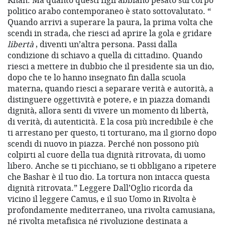
Khan. Ma quanto questi figli abbiano pesato sul corpo
politico arabo contemporaneo è stato sottovalutato. “
Quando arrivi a superare la paura, la prima volta che
scendi in strada, che riesci ad aprire la gola e gridare
libertà
, diventi un’altra persona. Passi dalla
condizione di schiavo a quella di cittadino. Quando
riesci a mettere in dubbio che il presidente sia un dio,
dopo che te lo hanno insegnato fin dalla scuola
materna, quando riesci a separare verità e autorità, a
distinguere oggettività e potere, e in piazza domandi
dignità, allora senti di vivere un momento di libertà,
di verità, di autenticità. E la cosa più incredibile è che
ti arrestano per questo, ti torturano, ma il giorno dopo
scendi di nuovo in piazza. Perché non possono più
colpirti al cuore della tua dignità ritrovata, di uomo
libero. Anche se ti picchiano, se ti obbligano a ripetere
che Bashar è il tuo dio. La tortura non intacca questa
dignità ritrovata.” Leggere Dall’Oglio ricorda da
vicino il leggere Camus, e il suo Uomo in Rivolta è
profondamente mediterraneo, una rivolta camusiana,
né rivolta metafisica né rivoluzione destinata a