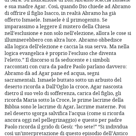
e sua madre Agar. Così, quando Dio chiede ad Abramo
di offrire il figlio Isacco, in realtà Abramo ha già
offerto Ismaele. Ismaele è il primogenito. Se
imparassimo a leggere il mistero della Chiesa
nell’esclusione e non solo nell’elezione, allora le cose si
illuminerebbero con altra luce. Abramo obbedisce
alla logica dell’elezione e caccia la sua serva. Ma nella
logica evangelica è proprio l’escluso che diventa
l’eletto.” Il discorso si fa seducente e i simboli
raccontati con cura da padre Paolo parlano davvero:
Abramo dà ad Agar pane ed acqua, segni
sacramentali. Ismaele buttato sotto un arbusto del
deserto ricorda a Dall’Oglio la croce, Agar nascosta
dietro il suo velo di sofferenza, carica del figlio, gli
ricorda Maria sotto la Croce, le prime lacrime della
Bibbia sono le lacrime di Agar, lacrime materne. Poi
nel deserto sgorga salvifica l’acqua (come si ricorda
ancora oggi nel pellegrinaggio) e questo per padre
Paolo ricorda il grido di Gesù: “ho sete!” “Si individua
così un’interpretazione di questo episodio dell’Antico