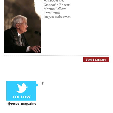
Articoli di:
Giancarlo Bosetti
Marina Calloni
Lara Crinò
Jürgen Habermas
Tutti i dossier »
T
@reset_magazine