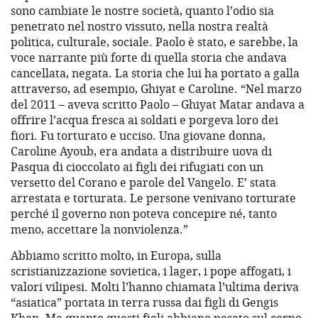
sono cambiate le nostre società, quanto l’odio sia
penetrato nel nostro vissuto, nella nostra realtà
politica, culturale, sociale. Paolo è stato, e sarebbe, la
voce narrante più forte di quella storia che andava
cancellata, negata. La storia che lui ha portato a galla
attraverso, ad esempio, Ghiyat e Caroline. “Nel marzo
del 2011 – aveva scritto Paolo – Ghiyat Matar andava a
offrire l’acqua fresca ai soldati e porgeva loro dei
fiori. Fu torturato e ucciso. Una giovane donna,
Caroline Ayoub, era andata a distribuire uova di
Pasqua di cioccolato ai figli dei rifugiati con un
versetto del Corano e parole del Vangelo. E’ stata
arrestata e torturata. Le persone venivano torturate
perché il governo non poteva concepire né, tanto
meno, accettare la nonviolenza.”
Abbiamo scritto molto, in Europa, sulla
scristianizzazione sovietica, i lager, i pope affogati, i
valori vilipesi. Molti l’hanno chiamata l’ultima deriva
“asiatica” portata in terra russa dai figli di Gengis