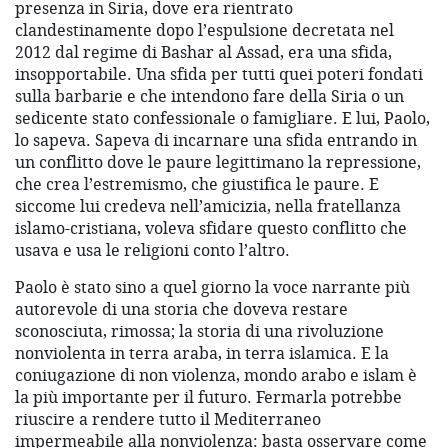
presenza in Siria, dove era rientrato
clandestinamente dopo l’espulsione decretata nel
2012 dal regime di Bashar al Assad, era una sfida,
insopportabile. Una sfida per tutti quei poteri fondati
sulla barbarie e che intendono fare della Siria o un
sedicente stato confessionale o famigliare. E lui, Paolo,
lo sapeva. Sapeva di incarnare una sfida entrando in
un conflitto dove le paure legittimano la repressione,
che crea l’estremismo, che giustifica le paure. E
siccome lui credeva nell’amicizia, nella fratellanza
islamo-cristiana, voleva sfidare questo conflitto che
usava e usa le religioni conto l’altro.
Paolo è stato sino a quel giorno la voce narrante più
autorevole di una storia che doveva restare
sconosciuta, rimossa; la storia di una rivoluzione
nonviolenta in terra araba, in terra islamica. E la
coniugazione di non violenza, mondo arabo e islam è
la più importante per il futuro. Fermarla potrebbe
riuscire a rendere tutto il Mediterraneo
impermeabile alla nonviolenza: basta osservare come