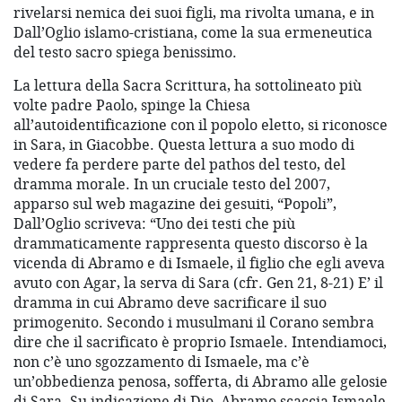
rivelarsi nemica dei suoi figli, ma rivolta umana, e in
Dall’Oglio islamo-cristiana, come la sua ermeneutica
del testo sacro spiega benissimo.
La lettura della Sacra Scrittura, ha sottolineato più
volte padre Paolo, spinge la Chiesa
all’autoidentificazione con il popolo eletto, si riconosce
in Sara, in Giacobbe. Questa lettura a suo modo di
vedere fa perdere parte del pathos del testo, del
dramma morale. In un cruciale testo del 2007,
apparso sul web magazine dei gesuiti, “Popoli”,
Dall’Oglio scriveva: “Uno dei testi che più
drammaticamente rappresenta questo discorso è la
vicenda di Abramo e di Ismaele, il figlio che egli aveva
avuto con Agar, la serva di Sara (cfr. Gen 21, 8-21) E’ il
dramma in cui Abramo deve sacrificare il suo
primogenito. Secondo i musulmani il Corano sembra
dire che il sacrificato è proprio Ismaele. Intendiamoci,
non c’è uno sgozzamento di Ismaele, ma c’è
un’obbedienza penosa, sofferta, di Abramo alle gelosie
di Sara. Su indicazione di Dio, Abramo scaccia Ismaele