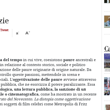
zie
Tweet
-
+
a
A
a del tempo
in cui vive, coesistono
paure
ancestrali e
in relazione al contesto storico, sociale e politico
zione delle paure originarie di origine naturale. Da
ontrollo queste passioni, mettendole in scena e
iali. L’
oggettivazione delle paure
avviene attraverso
 pubblica, che ne esorcizza il potere paralizzante. Essa
logica, una lettura pubblica, la sanzione di un
ale o cinematografica
, come ha mostrato in un recente
rato del Novecento.
La distopia come oggettivazione
ei soggetti di film celebri come Metropolis di Fritz