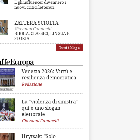
E gli influencer divennero i
nuovi critici letterari
ZATTERA SCIOLTA
Giovanni Cominelli
BIBBIA, CLASSICI, LINGUA E
STORIA
Tutti i blog »
Venezia 2026: Virtù e
resilienza democratica
Redazione
La "violenza di sinistra"
qui è uno slogan
elettorale
Giovanni Cominelli
Hrytsak: “Solo