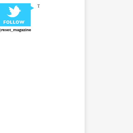
T
reset_magazine