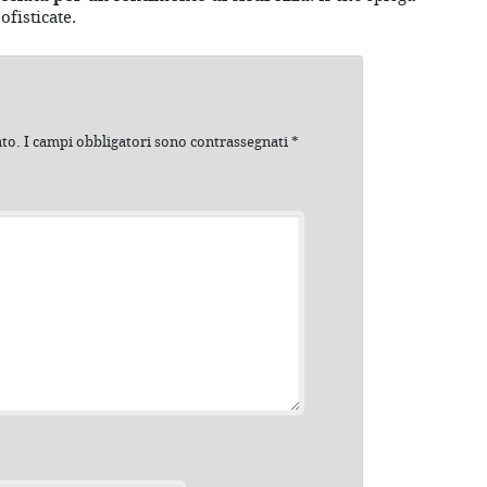
ofisticate.
ato.
I campi obbligatori sono contrassegnati
*