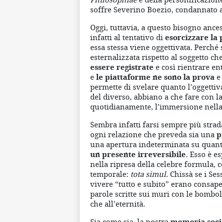
soffre Severino Boezio, condannato a
Oggi, tuttavia, a questo bisogno ance
infatti al tentativo di
esorcizzare la 
essa stessa viene oggettivata. Perché 
esternalizzata rispetto al soggetto ch
essere registrate
e così rientrare ent
e
le piattaforme ne sono la prova
e 
permette di svelare quanto l’oggettiv
del diverso, abbiano a che fare con l
quotidianamente, l’immersione nella c
Sembra infatti farsi sempre più stra
ogni relazione che preveda sia una
p
una apertura indeterminata su quan
un presente irreversibile
. Esso è e
nella ripresa della celebre formula,
temporale:
tota simul
. Chissà se i Se
vivere “tutto e subito” erano consapev
parole scritte sui muri con le bombol
che all’eternità.
Sia come sia, la nostra
memoria soci