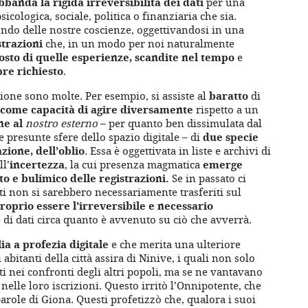
banda la rigida irreversibilità dei dati
per una
psicologica, sociale, politica o finanziaria che sia.
ondo delle nostre coscienze, oggettivandosi in una
strazioni
che, in un modo per noi naturalmente
osto di quelle esperienze, scandite nel tempo
e
pre richiesto
.
one sono molte. Per esempio, si assiste al
baratto
di
a come capacità di agire diversamente
rispetto a un
ne al
nostro esterno
– per quanto ben dissimulata dal
lle presunte sfere dello spazio digitale – di
due specie
zione, dell’oblio
. Essa è oggettivata in liste e archivi di
ll’
incertezza
, la cui presenza magmatica
emerge
to e bulimico delle registrazioni.
Se in passato ci
nti non si sarebbero necessariamente trasferiti sul
roprio essere l’irreversibile e necessario
i dati circa quanto è avvenuto su ciò che avverrà.
a a profezia digitale
e che merita una ulteriore
 abitanti della città assira di Ninive, i quali non solo
ti nei confronti degli altri popoli, ma se ne vantavano
nelle loro iscrizioni. Questo irritò l’Onnipotente, che
arole di Giona. Questi profetizzò che, qualora i suoi