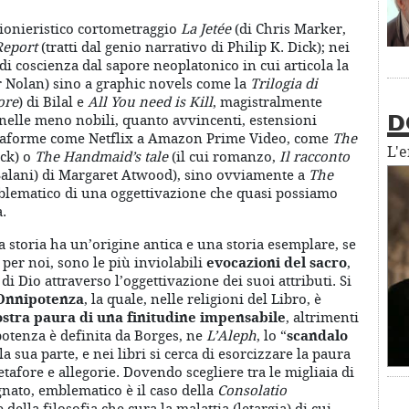
pionieristico cortometraggio
La
Jetée
(di Chris Marker,
Report
(tratti dal genio narrativo di Philip K. Dick); nei
i di coscienza dal sapore neoplatonico in cui articola la
r Nolan) sino a graphic novels come la
Trilogia di
ore
) di Bilal e
All You need is Kill
, magistralmente
nelle meno nobili, quanto avvincenti, estensioni
D
attaforme come Netflix a Amazon Prime Video, come
The
L'
ck) o
The Handmaid’s tale
(il cui romanzo,
Il racconto
 Salani) di Margaret Atwood), sino ovviamente a
The
 emblematico di una oggettivazione che quasi possiamo
.
sua storia ha un’origine antica e una storia esemplare, se
 per noi, sono le più inviolabili
evocazioni del sacro
,
i Dio attraverso l’oggettivazione dei suoi attributi. Si
Onnipotenza
, la quale, nelle religioni del Libro, è
ostra paura di una finitudine impensabile
, altrimenti
potenza è definita da Borges, ne
L’Aleph
, lo “
scandalo
la sua parte, e nei libri si cerca di esorcizzare la paura
afore e allegorie. Dovendo scegliere tra le migliaia di
gnato, emblematico è il caso della
Consolatio
della filosofia che cura la malattia (letargia) di cui