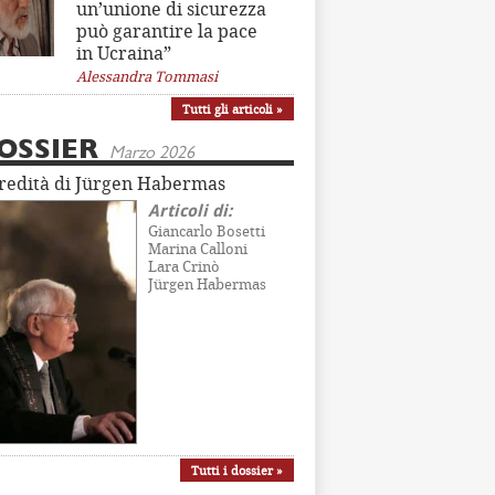
un’unione di sicurezza
può garantire la pace
in Ucraina”
Alessandra Tommasi
Tutti gli articoli »
OSSIER
Marzo 2026
eredità di Jürgen Habermas
Articoli di:
Giancarlo Bosetti
Marina Calloni
Lara Crinò
Jürgen Habermas
Tutti i dossier »