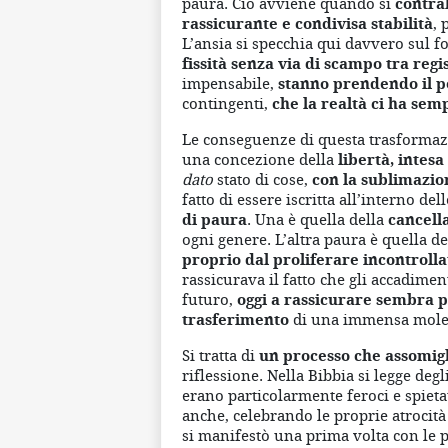
paura. Ciò avviene quando si
contrab
rassicurante e condivisa stabilità
, 
L’ansia si specchia qui davvero sul f
fissità senza via di scampo
tra regi
impensabile,
stanno prendendo il p
contingenti,
che la realtà ci ha sem
Le conseguenze di questa trasformazi
una concezione della
libertà, intes
dato
stato di cose,
con la sublimazio
fatto di essere iscritta all’interno de
di paura
. Una è quella della
cancella
ogni genere. L’altra paura è quella de
proprio dal proliferare incontrolla
rassicurava il fatto che gli accadime
futuro,
oggi a rassicurare sembra p
trasferimento
di una immensa mole d
Si tratta di
un processo che assomigli
riflessione. Nella Bibbia si legge degli
erano particolarmente feroci e spieta
anche, celebrando le proprie atrocità 
si manifestò una prima volta con le p