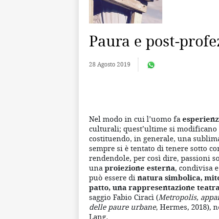
Paura e post-profe
28 Agosto 2019
Nel modo in cui l’uomo fa
esperienz
culturali; quest’ultime si modificano 
costituendo, in generale, una sublima
sempre si è tentato di tenere sotto c
rendendole, per così dire, passioni soc
una
proiezione esterna
, condivisa e
può essere di
natura simbolica, mito
patto, una rappresentazione teatr
saggio Fabio Ciracì (
Metropolis, appa
delle paure urbane
, Hermes, 2018), n
Lang.