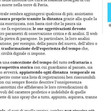
 morte nella torre di Pavia.
strale sembra aggiungersi qualcosa di più: assistiamo
paura proprio tramite la distanza
grazie alla quale la
sia esorcizzata, non basta cioè che la paura sia
@
e ne fa esperienza:
le sue oggettivazioni devono
ro parametri di osservazione critica e di analisi. Il web
la pietra di paragone. In particolare, la loro analisi
azione, per esempio, della paura del nuovo, dell’altro o
a
trasformazione dell’esperienza del tempo
che,
iviltà digitale ci impone.
da una
concezione del tempo
del tutto
refrattaria
a
rospettiva storica
con cui guardiamo al passato, sia
to avverrà,
appiattendo ogni distanza temporale su
sperito come una lista di registrazioni ben riassumibili
 con cui sempre Boezio descrive l’onnipresenza
ssantottini che affidavano le loro rivendicazioni di
oli del carattere profetico e indelebile di quelle
ette di uno spray che a tutto, appunto, aspirava, tranne
ale
, al pari di quella storica, sembra
non riuscire più