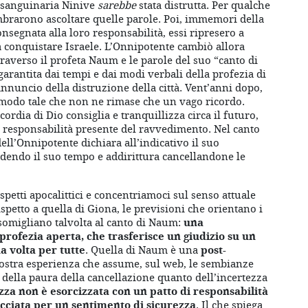
 sanguinaria Ninive
sarebbe
stata distrutta. Per qualche
embrarono ascoltare quelle parole. Poi, immemori della
consegnata alla loro responsabilità, essi ripresero a
 conquistare Israele. L’Onnipotente cambiò allora
traverso il profeta Naum e le parole del suo “canto di
arantita dai tempi e dai modi verbali della profezia di
annuncio della distruzione della città. Vent’anni dopo,
n modo tale che non ne rimase che un vago ricordo.
ordia di Dio consiglia e tranquillizza circa il futuro,
a responsabilità presente del ravvedimento. Nel canto
ell’Onnipotente dichiara all’indicativo il suo
iudendo il suo tempo e addirittura cancellandone le
spetti apocalittici e concentriamoci sul senso attuale
spetto a quella di Giona, le previsioni che orientano i
somigliano talvolta al canto di Naum:
una
 profezia aperta, che trasferisce un giudizio su un
a volta per tutte
. Quella di Naum è una
post-
nostra esperienza che assume, sul web, le sembianze
i della paura della cancellazione quanto dell’incertezza
zza non è esorcizzata con un patto di responsabilità
cciata per un sentimento di sicurezza
. Il che spiega