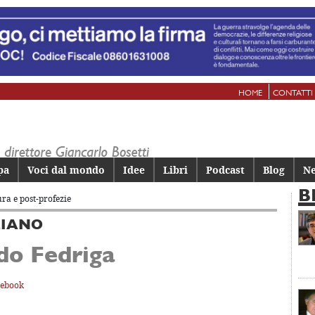
HOME
CONTATTI
pa
Voci dal mondo
Idee
Libri
Podcast
Blog
Ne
B
ura e post-profezie
ZIANO
do Fedriga
cebook