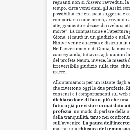
regnanti non si
fossero
ravveduti, la
tempo, circa venti anni, gli Assiri s
possibilità che era stata suggerita e 
comportarsi come prima, arrivando a
atteggiamento e decise di rivelarsi at
morte”. La compassione e l’apertura g
Giona, si mutò in un giudizio e nell’
Ninive venne attaccata e distrutta i
Nell’avvertimento di Giona, la miseric
consegnando, tuttavia, agli uomini l
del profeta Naum, invece, la maestà d
irreversibile giudizio sulla città, ch
tracce.
Allontaniamoci per un istante dagli a
che rivestono oggi le due profezie. Ri
consensi e i comportamenti sul web 
dichiarazione di fatto, più che una
futuro già previsto e ormai dato un
profezia
: un modo di parlare della 
della tranquillità, tanto nei confront
sull’avvenire.
La paura dell’incerte
ma con una
chiusura del tempo
spa