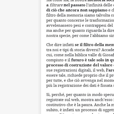
a
filtrare
nel passato
l’infinità dell
di ciò che ancora non sappiamo
e c
filtro della memoria siamo talvolta c
per quanto concerne le trasformazioni 
avvelenassero pesi e contrappesi del
ma anche per quanto riguarda la direz
nostra specie, per come l’abbiamo si
Che dire infatti
se il filtro della m
tra noi e tipi di storia diversi? Accad
cui, come nella biblica valle di Giosafa
compiuto e il
futuro è tale solo in 
processo di costruzione del valore 
sue registrazioni digitali, il web,
l’ar
essere tale, richiede proprio che il p
per tutte, e che ciò avvenga nel mome
più la registrazione dei dati è fissata
Sì, perché, per quanto in modo specul
registrate sul web, mostra anch’esso
costitutivo che è la paura. Anche la m
subito, è infatti un processo di ogget