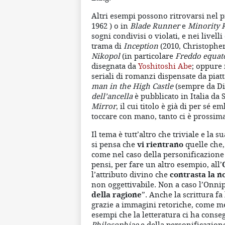
Altri esempi possono ritrovarsi nel 
1962 ) o in
Blade Runner
e
Minority 
sogni condivisi o violati, e nei livell
trama di
Inception
(2010, Christophe
Nikopol
(in particolare
Freddo equat
disegnata da
Yoshitoshi Abe
; oppure 
seriali di romanzi dispensate da pi
man in the High Castle
(sempre da Di
dell’ancella
è pubblicato in Italia da
Mirror
, il cui titolo è già di per sé
toccare con mano, tanto ci è prossima
Il tema è tutt’altro che triviale e la 
si pensa che
vi rientrano
quelle che,
come nel caso della personificazione d
pensi, per fare un altro esempio, all’
l’attributo divino che
contrasta la n
non oggettivabile. Non a caso l’Onni
della ragione
”. Anche la scrittura fa 
grazie a immagini retoriche, come met
esempi che la letteratura ci ha conse
Philosophiae
e della personificazione 