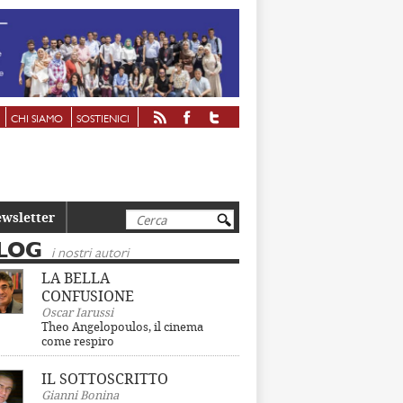
CHI SIAMO
SOSTIENICI
Cerca
wsletter
LOG
i nostri autori
LA BELLA
CONFUSIONE
Oscar Iarussi
Theo Angelopoulos, il cinema
come respiro
IL SOTTOSCRITTO
Gianni Bonina