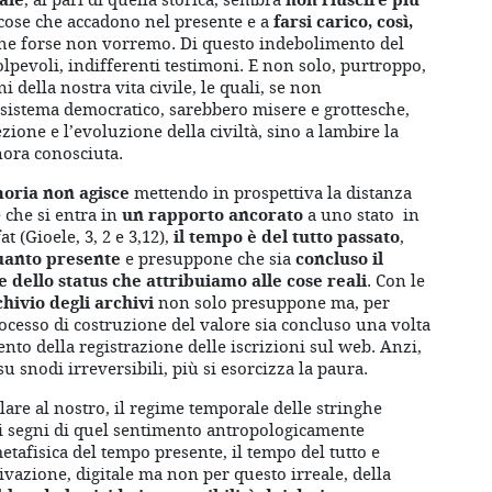
e cose che accadono nel presente e a
farsi carico, così,
he forse non vorremo. Di questo indebolimento del
olpevoli, indifferenti testimoni. E non solo, purtroppo,
della nostra vita civile, le quali, se non
 sistema democratico, sarebbero misere e grottesche,
ione e l’evoluzione della civiltà, sino a lambire la
nora conosciuta.
emoria non agisce
mettendo in prospettiva la distanza
e che si entra in
un rapporto ancorato
a uno stato in
t (Gioele, 3, 2 e 3,12),
il tempo è del tutto passato
,
quanto presente
e presuppone che sia
concluso il
e dello status che attribuiamo alle cose reali
. Con le
chivio degli archivi
non solo presuppone ma, per
rocesso di costruzione del valore sia concluso una volta
nto della registrazione delle iscrizioni sul web. Anzi,
 su snodi irreversibili, più si esorcizza la paura.
are al nostro, il regime temporale delle stringhe
 i segni di quel sentimento antropologicamente
etafisica del tempo presente, il tempo del tutto e
tivazione, digitale ma non per questo irreale, della