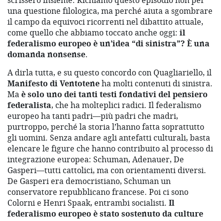
scrissero insieme. Richiamo questo episodio non per
una questione filologica, ma perché aiuta a sgombrare
il campo da equivoci ricorrenti nel dibattito attuale,
come quello che abbiamo toccato anche oggi:
il
federalismo europeo è un’idea “di sinistra”? È una
domanda nonsense
.
A dirla tutta, e su questo concordo con Quagliariello, il
Manifesto di Ventotene
ha molti contenuti di sinistra.
Ma
è solo uno dei tanti
testi fondativi del pensiero
federalista
, che ha molteplici radici. Il federalismo
europeo ha tanti padri—più padri che madri,
purtroppo, perché la storia l’hanno fatta soprattutto
gli uomini. Senza andare agli antefatti culturali, basta
elencare le figure che hanno contribuito al processo di
integrazione europea: Schuman, Adenauer, De
Gasperi—tutti cattolici, ma con orientamenti diversi.
De Gasperi era democristiano, Schuman un
conservatore repubblicano francese. Poi ci sono
Colorni e Henri Spaak, entrambi socialisti.
Il
federalismo europeo è stato sostenuto da culture