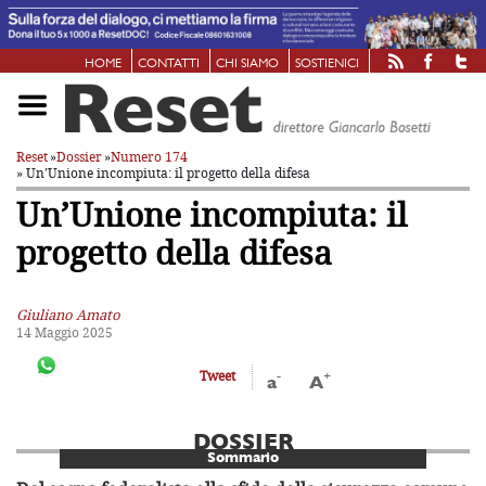
HOME
CONTATTI
CHI SIAMO
SOSTIENICI
Reset
»
Dossier
»
Numero 174
» Un’Unione incompiuta: il progetto della difesa
Un’Unione incompiuta: il
progetto della difesa
Giuliano Amato
14 Maggio 2025
-
+
Tweet
a
A
DOSSIER
Sommario