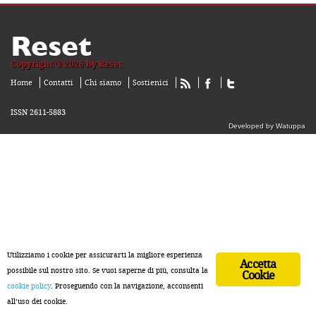
Reset
Copyright ® 2026 by Reset
Home
Contatti
Chi siamo
Sostienici
ISSN 2611-5883
Developed by Watuppa
Utilizziamo i cookie per assicurarti la migliore esperienza
Accetta
possibile sul nostro sito. Se vuoi saperne di più, consulta la
Cookie
cookie policy
. Proseguendo con la navigazione, acconsenti
all’uso dei cookie.