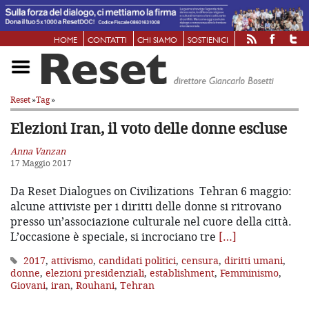
HOME
CONTATTI
CHI SIAMO
SOSTIENICI
Reset
»
Tag
»
Elezioni Iran, il voto delle donne escluse
Anna Vanzan
17 Maggio 2017
Da Reset Dialogues on Civilizations Tehran 6 maggio:
alcune attiviste per i diritti delle donne si ritrovano
presso un’associazione culturale nel cuore della città.
L’occasione è speciale, si incrociano tre
[…]
2017
,
attivismo
,
candidati politici
,
censura
,
diritti umani
,
donne
,
elezioni presidenziali
,
establishment
,
Femminismo
,
Giovani
,
iran
,
Rouhani
,
Tehran