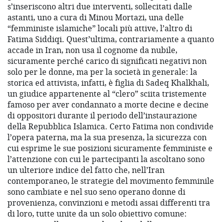
s’inseriscono altri due interventi, sollecitati dalle
astanti, uno a cura di Minou Mortazi, una delle
“femministe islamiche” locali più attive, l’altro di
Fatima Siddiqi. Quest’ultima, contrariamente a quanto
accade in Iran, non usa il cognome da nubile,
sicuramente perché carico di significati negativi non
solo per le donne, ma per la società in generale: la
storica ed attivista, infatti, è figlia di Sadeq Khalkhali,
un giudice appartenente al “clero” sciita tristemente
famoso per aver condannato a morte decine e decine
di oppositori durante il periodo dell’instaurazione
della Repubblica Islamica. Certo Fatima non condivide
l’opera paterna, ma la sua presenza, la sicurezza con
cui esprime le sue posizioni sicuramente femministe e
l’attenzione con cui le partecipanti la ascoltano sono
un ulteriore indice del fatto che, nell’Iran
contemporaneo, le strategie del movimento femminile
sono cambiate e nel suo seno operano donne di
provenienza, convinzioni e metodi assai differenti tra
di loro, tutte unite da un solo obiettivo comune: