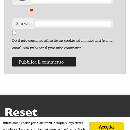
*
Sito web
Do il mio consenso affinché un cookie salvi i miei dati (nome,
email, sito web) per il prossimo commento.
Reset
Copyright ® 2026 by Reset
Utilizziamo i cookie per assicurarti la migliore esperienza
Accetta
Home
Contatti
Chi siamo
Sostienici
possibile sul nostro sito. Se vuoi saperne di più, consulta la