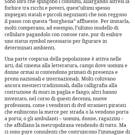
Sono loro che spingono i consumi, allargando altresì la
forbice tra ricchi e poveri, quest’ultimi spesso
impiegati statali e piccoli negozianti che non reggono
il passo con questa “borghesia” affluente. Per imitarla,
molti comperano, ad esempio, l’ultimo modello di
cellulare pagandolo con costose rate, pur di esibire
uno status symbol necessario per figurare in
determinati ambienti.
Una parte cospicua della popolazione è attiva nelle
arti, dal cinema alla letteratura, campi dove uomini e
donne ormai si contendono primati di presenza e
premi nazionali e internazionali. Molti coltivano
ancora mestieri tradizionali, dalla calligrafia alla
costruzione di muri in paglia e fango; altri hanno
inventato, nel corso di questi decenni, nuove
professioni, come i venditori di dvd stranieri piratati
che esibiscono la merce per strada o la vendono porta
a porta; o gli ambulanti – uomini, donne, ragazzini –
che affollano la metropolitana vendendo di tutto. Ma
ci sono pure consulenti che costruiscono l’immagine di