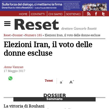
HOME
CONTATTI
CHI SIAMO
SOSTIENICI
Reset
»
Dossier
»
Numero 165
» Elezioni Iran, il voto delle donne escluse
Elezioni Iran, il voto delle
donne escluse
Anna Vanzan
17 Maggio 2017
-
+
Tweet
a
A
DOSSIER
Sommario
La vittoria di Rouhani