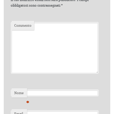
obbligatori sono contrassegnati
*
Commento
Nome
*
Email