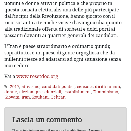
uomini e donne attivi in politica e che proprio in
questa tornata elettorale, una delle più partecipate
dall’incipit della Rivoluzione, hanno giocato con il
ricorso tanto a tecniche visive d’avanguardia quanto
alla tradizionale offerta di sorbetti e dolci porti ai
passanti davanti ai quartier generali dei candidati.
L’Iran è paese straordinario e ordinario quindi;
soprattutto, è un paese di gente orgogliosa che da
millenni riesce ad adattarsi ad ogni situazione senza
mai cedere.
Vai a
www.resetdoc.org
2017
,
attivismo
,
candidati politici
,
censura
,
diritti umani
,
donne
,
elezioni presidenziali
,
establishment
,
Femminismo
,
Giovani
,
iran
,
Rouhani
,
Tehran
Lascia un commento
Il tuo indirizzo email non sarà pubblicato.
I campi