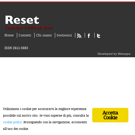
Reset
Copyright ® 2026 by Reset
Home
Contatti
Chi siamo
Sostienici
ISSN 2611-5883
Developed by Watuppa
Utilizziamo i cookie per assicurarti la migliore esperienza
Accetta
possibile sul nostro sito. Se vuoi saperne di più, consulta la
Cookie
cookie policy
. Proseguendo con la navigazione, acconsenti
all’uso dei cookie.