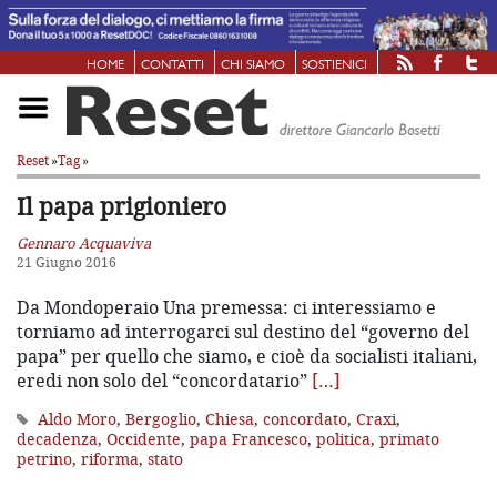
HOME
CONTATTI
CHI SIAMO
SOSTIENICI
Reset
»
Tag
»
Il papa prigioniero
Gennaro Acquaviva
21 Giugno 2016
Da Mondoperaio Una premessa: ci interessiamo e
torniamo ad interrogarci sul destino del “governo del
papa” per quello che siamo, e cioè da socialisti italiani,
eredi non solo del “concordatario”
[…]
Aldo Moro
,
Bergoglio
,
Chiesa
,
concordato
,
Craxi
,
decadenza
,
Occidente
,
papa Francesco
,
politica
,
primato
petrino
,
riforma
,
stato