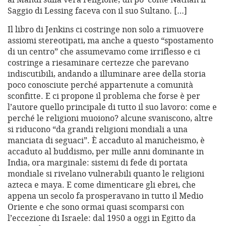
Saggio di Lessing faceva con il suo Sultano. […]
Il libro di Jenkins ci costringe non solo a rimuovere
assiomi stereotipati, ma anche a questo “spostamento
di un centro” che assumevamo come irriflesso e ci
costringe a riesaminare certezze che parevano
indiscutibili, andando a illuminare aree della storia
poco conosciute perché appartenute a comunità
sconfitte. E ci propone il problema che forse è per
l’autore quello principale di tutto il suo lavoro: come e
perché le religioni muoiono? alcune svaniscono, altre
si riducono “da grandi religioni mondiali a una
manciata di seguaci”. È accaduto al manicheismo, è
accaduto al buddismo, per mille anni dominante in
India, ora marginale: sistemi di fede di portata
mondiale si rivelano vulnerabili quanto le religioni
azteca e maya. E come dimenticare gli ebrei, che
appena un secolo fa prosperavano in tutto il Medio
Oriente e che sono ormai quasi scomparsi con
l’eccezione di Israele: dal 1950 a oggi in Egitto da