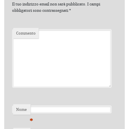
Il tuo indirizzo email non sarà pubblicato.
I campi
obbligatori sono contrassegnati
*
Commento
Nome
*