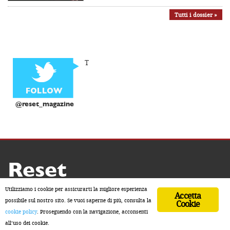
Tutti i dossier »
T
@reset_magazine
Reset
Copyright ® 2026 by Reset
Utilizziamo i cookie per assicurarti la migliore esperienza
Accetta
Home
Contatti
Chi siamo
Sostienici
possibile sul nostro sito. Se vuoi saperne di più, consulta la
Cookie
cookie policy
. Proseguendo con la navigazione, acconsenti
ISSN 2611-5883
all’uso dei cookie.
Developed by Watuppa