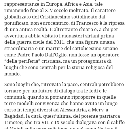
rappresentanze in Europa, Africa e Asia, tale
rimanendo fino al XIV secolo inoltrato. Il carattere
globalizzato del Cristianesimo sottolineato dal
pontificato, non eurocentrico, di Francesco è la ripresa
di una antica realtà. E altrettanto chiaro è, a chi per
avventura abbia visitato i monasteri siriani prima
della guerra civile del 2011, che una figura umana
straordinaria e un martire del cattolicesimo siriano
come Padre Paolo Dall’Oglio, non fosse un operatore
“della periferia” cristiana, ma un protagonista di
luoghi che sono centrali per la storia religiosa del
mondo.
Sono luoghi che, ritrovata la pace, centrali potrebbero
tornare per un futuro di dialogo tra le fedi e le
comunità, quando si potranno riproporre in quelle
terre modelli convivenza che hanno avuto un lungo
corso in tempi diversi ad Alessandria, a Merv, a
Baghdad, la città, quest’ultima, del potente patriarca
Timoteo, che tra VIII e IX secolo dialogava con il califfo
al Mahdi sulla vera religione, un po’ come Nathan il