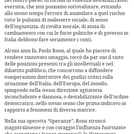
nel nostro paese, di focolai di violenza destabilizzante,
eversiva, che non possiamo sottovalutare, evitando
allo stesso tempo l’errore di assimilare a quel rischio
tutte le pulsioni di malessere sociale, di senso
dell’ingiustizia, di rivolta morale, di ansia di
cambiamento con cui le forze politiche e di governo in
Italia debbono fare seriamente i conti.
Alcuni anni fa, Paolo Rossi, al quale ho piacere di
rendere rinnovato omaggio, toccò da par suo il tasto
delle posizioni presenti tra gli intellettuali e nel
dibattito pubblico, che concorrono a diffondere
esasperazioni distruttive dei giudizi critici sulla
situazione dell’Italia, dell’Europa, del mondo,
spingendo nella stessa direzione agitatoria
inconcludente e dannosa, o destabilizzante dell’ordine
democratico, nello stesso senso che prima indicavo in
rapporto a fenomeni di diversa matrice.
Nella sua operetta “Speranze”, Rossi stroncò
magistralmente e con coraggio l’influenza fuorviante