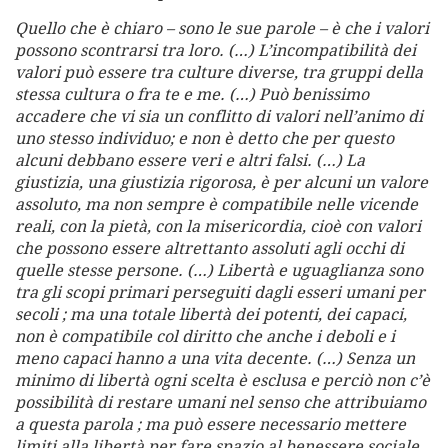
Quello che è chiaro – sono le sue parole – è che i valori
possono scontrarsi tra loro. (…) L’incompatibilità dei
valori può essere tra culture diverse, tra gruppi della
stessa cultura o fra te e me. (…) Può benissimo
accadere che vi sia un conflitto di valori nell’animo di
uno stesso individuo; e non è detto che per questo
alcuni debbano essere veri e altri falsi. (…) La
giustizia, una giustizia rigorosa, è per alcuni un valore
assoluto, ma non sempre è compatibile nelle vicende
reali, con la pietà, con la misericordia, cioè con valori
che possono essere altrettanto assoluti agli occhi di
quelle stesse persone. (…) Libertà e uguaglianza sono
tra gli scopi primari perseguiti dagli esseri umani per
secoli ; ma una totale libertà dei potenti, dei capaci,
non è compatibile col diritto che anche i deboli e i
meno capaci hanno a una vita decente. (…) Senza un
minimo di libertà ogni scelta è esclusa e perciò non c’è
possibilità di restare umani nel senso che attribuiamo
a questa parola ; ma può essere necessario mettere
limiti alla libertà per fare spazio al benessere sociale