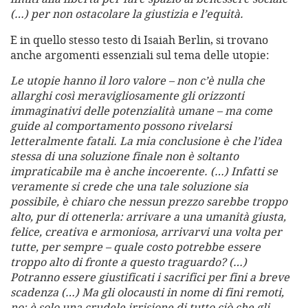
(…) per non ostacolare la giustizia e l’equità.
E in quello stesso testo di Isaiah Berlin, si trovano
anche argomenti essenziali sul tema delle utopie:
Le utopie hanno il loro valore – non c’è nulla che
allarghi così meravigliosamente gli orizzonti
immaginativi delle potenzialità umane – ma come
guide al comportamento possono rivelarsi
letteralmente fatali. La mia conclusione è che l’idea
stessa di una soluzione finale non è soltanto
impraticabile ma è anche incoerente. (…) Infatti se
veramente si crede che una tale soluzione sia
possibile, è chiaro che nessun prezzo sarebbe troppo
alto, pur di ottenerla: arrivare a una umanità giusta,
felice, creativa e armoniosa, arrivarvi una volta per
tutte, per sempre – quale costo potrebbe essere
troppo alto di fronte a questo traguardo? (…)
Potranno essere giustificati i sacrifici per fini a breve
scadenza (…) Ma gli olocausti in nome di fini remoti,
no: è solo una crudele irrisione di tutto ciò che gli