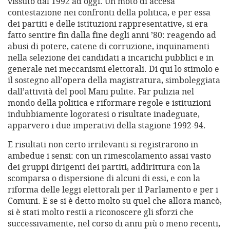
vissuto dal 1992 ad oggi. Un moto di accesa
contestazione nei confronti della politica, e per essa
dei partiti e delle istituzioni rappresentative, si era
fatto sentire fin dalla fine degli anni ’80: reagendo ad
abusi di potere, catene di corruzione, inquinamenti
nella selezione dei candidati a incarichi pubblici e in
generale nei meccanismi elettorali. Di qui lo stimolo e
il sostegno all’opera della magistratura, simboleggiata
dall’attività del pool Mani pulite. Far pulizia nel
mondo della politica e riformare regole e istituzioni
indubbiamente logoratesi o risultate inadeguate,
apparvero i due imperativi della stagione 1992-94.
E risultati non certo irrilevanti si registrarono in
ambedue i sensi: con un rimescolamento assai vasto
dei gruppi dirigenti dei partiti, addirittura con la
scomparsa o dispersione di alcuni di essi, e con la
riforma delle leggi elettorali per il Parlamento e per i
Comuni. E se si è detto molto su quel che allora mancò,
si è stati molto restii a riconoscere gli sforzi che
successivamente, nel corso di anni più o meno recenti,