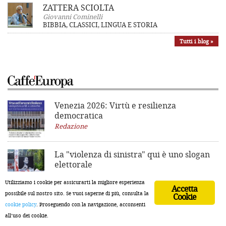
ZATTERA SCIOLTA
Giovanni Cominelli
BIBBIA, CLASSICI, LINGUA E STORIA
Tutti i blog »
Venezia 2026: Virtù e resilienza
democratica
Redazione
La "violenza di sinistra"
qui è uno slogan
elettorale
Giovanni Cominelli
Utilizziamo i cookie per assicurarti la migliore esperienza
Accetta
possibile sul nostro sito. Se vuoi saperne di più, consulta la
Cookie
cookie policy
. Proseguendo con la navigazione, acconsenti
Hrytsak: “Solo un’unione di sicurezza può
all’uso dei cookie.
garantire la pace in Ucraina”