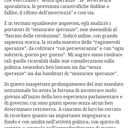
che esercitano i “senza speranze”: la “letteratura
apocalittica, le previsioni catastrofiche dubbie o
fallite, il rifiuto dell’incertezza” e così via.
E in termini egualmente impietosi, egli analizzò i
portatori di “smisurate speranze”, non insensibili al
“fascino delle rivoluzioni”. Indicò infine, con grande
sapienza storica, la strada maestra delle “ragionevoli
speranze”, da coltivare “con perseveranza” e con “ogni
sobrietà, giorno per giorno”. Mi auguro siano risultate
tali quelle ricavabili dalle mie considerazioni sulla
politica, tenendoci ben lontani sia dai “senza
speranze” sia dai banditori di “smisurate speranze”.
In questo inaspettato prolungamento del mio mandato
istituzionale ho avuto la fortuna di incontrare molti
giovani all’inizio della loro esperienza parlamentare e
di governo, cui sono giunti spesso senza alcun ben
determinato retroterra. A ciascuno di loro ho cercato
di ricordare quanto sia importante impegnarsi a
fondo e con umiltà nell’attività politica, con spirito di