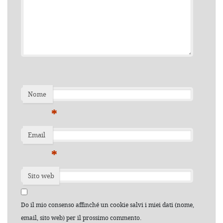
Nome
*
Email
*
Sito web
Do il mio consenso affinché un cookie salvi i miei dati (nome,
email, sito web) per il prossimo commento.