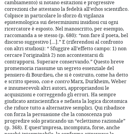
cambiamento) si notano esitazioni e progressive
correzioni che attestano la fedeltà all’ethos scientifico.
Colpisce in particolare lo sforzo di vigilanza
epistemologica sui determinismi insidiosi cui ogni
ricercatore è esposto. Nel manoscritto, per esempio,
raccomanda a se stesso (p. 680): “non fare il poeta, bel
discorso suggestivo […].” E (riferendosi al confronto
con altri studiosi): “ Sfuggire all’effetto campo: 1) non
cercare l’originalità 2) non accontentarsi di
contrapporsi. Superare conservando.” Questo breve
promemoria riassume un segreto essenziale del
pensiero di Bourdieu, che si è costruito, come ha detto
e scritto spesso,
con
e
contro
Marx, Durkheim, Weber
e innumerevoli altri autori, appropriandosi le
acquisizioni e correggendo gli errori. Ha sempre
giudicato antiscientifica e nefasta la logica dicotomica
che riduce tutto a alternative semplici. Qui ribadisce
con forza la persuasione che la conoscenza può
progredire solo praticando un “eclettismo razionale”
(p. 368). E quest’impresa, incompiuta, forse, anche