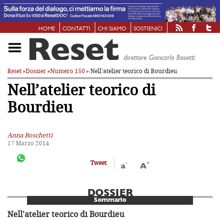
HOME
CONTATTI
CHI SIAMO
SOSTIENICI
Reset
»
Dossier
»
Numero 150
» Nell’atelier teorico di Bourdieu
Nell’atelier teorico di
Bourdieu
Anna Boschetti
17 Marzo 2014
-
+
Tweet
a
A
DOSSIER
Sommario
Nell'atelier teorico di Bourdieu