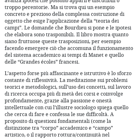
avanza ipotesi che possono apparire discutibili o
troppo perentorie. Ma si trova qui un esempio
concreto e prezioso della complessa costruzione di
oggetto che esige l’applicazione della “teoria dei
campi”. Le domande che Bourdieu si pone e le ipotesi
che elabora sono trasponibili. Il libro mostra quanto
siano fruttuose queste trasposizioni, per esempio
facendo emergere ciò che accomuna il funzionamento
del sistema accademico ai tempi di Manet e quello
delle “Grandes écoles” francesi.
L’aspetto forse più affascinante e istruttivo è lo sforzo
costante di riflessività. La meditazione sui problemi
teorici e metodologici, sull’uso dei concetti, sul lavoro
di ricerca occupa più di metà dei corsi e coinvolge
profondamente, grazie alla passione e onestà
intellettuale con cui l’illustre sociologo spiega quello
che cerca di fare e confessa le sue difficoltà. A
proposito di questioni fondamentali (come la
distinzione tra “corpo” accademico e “campo”
artistico, o il rapporto rottura/continuità nel