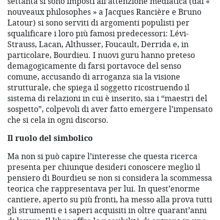
settanta si sono imposti all’attenzione mediatica (dai «
nouveaux philosophes » a Jacques Rancière e Bruno
Latour) si sono serviti di argomenti populisti per
squalificare i loro più famosi predecessori: Lévi-
Strauss, Lacan, Althusser, Foucault, Derrida e, in
particolare, Bourdieu. I nuovi guru hanno preteso
demagogicamente di farsi portavoce del senso
comune, accusando di arroganza sia la visione
strutturale, che spiega il soggetto ricostruendo il
sistema di relazioni in cui è inserito, sia i “maestri del
sospetto”, colpevoli di aver fatto emergere l’impensato
che si cela in ogni discorso.
Il ruolo del simbolico
Ma non si può capire l’interesse che questa ricerca
presenta per chiunque desideri conoscere meglio il
pensiero di Bourdieu se non si considera la scommessa
teorica che rappresentava per lui. In quest’enorme
cantiere, aperto su più fronti, ha messo alla prova tutti
gli strumenti e i saperi acquisiti in oltre quarant’anni