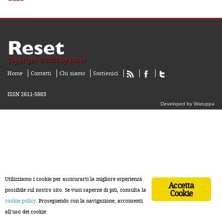
Reset
Copyright ® 2026 by Reset
Home
Contatti
Chi siamo
Sostienici
ISSN 2611-5883
Developed by Watuppa
Utilizziamo i cookie per assicurarti la migliore esperienza
Accetta
possibile sul nostro sito. Se vuoi saperne di più, consulta la
Cookie
cookie policy
. Proseguendo con la navigazione, acconsenti
all’uso dei cookie.