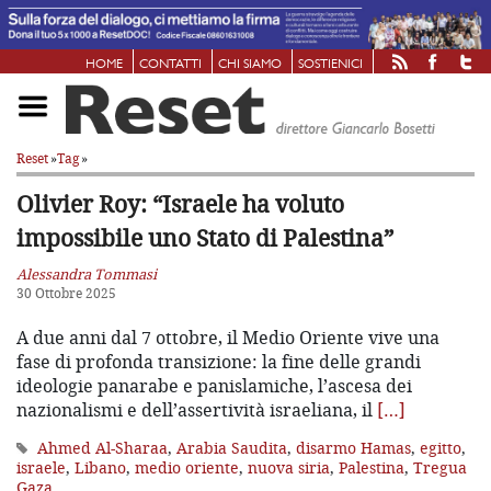
HOME
CONTATTI
CHI SIAMO
SOSTIENICI
Reset
»
Tag
»
Olivier Roy: “Israele ha voluto
impossibile uno Stato di Palestina”
Alessandra Tommasi
30 Ottobre 2025
A due anni dal 7 ottobre, il Medio Oriente vive una
fase di profonda transizione: la fine delle grandi
ideologie panarabe e panislamiche, l’ascesa dei
nazionalismi e dell’assertività israeliana, il
[…]
Ahmed Al-Sharaa
,
Arabia Saudita
,
disarmo Hamas
,
egitto
,
israele
,
Libano
,
medio oriente
,
nuova siria
,
Palestina
,
Tregua
Gaza