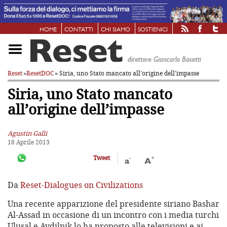
HOME
CONTATTI
CHI SIAMO
SOSTIENICI
Reset
»
ResetDOC
» Siria, uno Stato mancato all’origine dell’impasse
Siria, uno Stato mancato
all’origine dell’impasse
Agustin Galli
18 Aprile 2013
-
+
Tweet
a
A
Da
Reset-Dialogues on Civilizations
Una recente apparizione del presidente siriano Bashar
Al-Assad in occasione di un incontro con i media turchi
Ulusal e Aydilnik lo ha proposto alle televisioni e ai