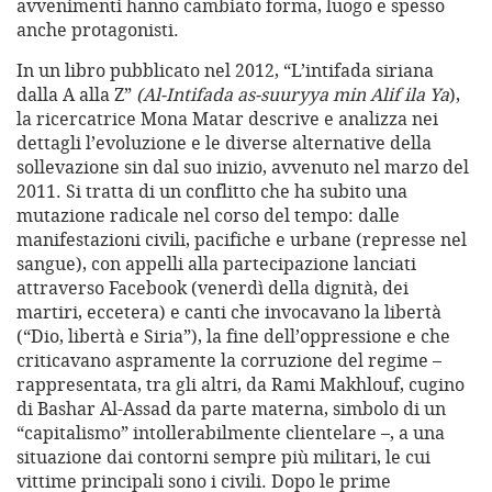
avvenimenti hanno cambiato forma, luogo e spesso
anche protagonisti.
In un libro pubblicato nel 2012, “L’intifada siriana
dalla A alla Z”
(Al-Intifada as-suuryya min Alif ila Ya
),
la ricercatrice Mona Matar descrive e analizza nei
dettagli l’evoluzione e le diverse alternative della
sollevazione sin dal suo inizio, avvenuto nel marzo del
2011. Si tratta di un conflitto che ha subito una
mutazione radicale nel corso del tempo: dalle
manifestazioni civili, pacifiche e urbane (represse nel
sangue), con appelli alla partecipazione lanciati
attraverso Facebook (venerdì della dignità, dei
martiri, eccetera) e canti che invocavano la libertà
(“Dio, libertà e Siria”), la fine dell’oppressione e che
criticavano aspramente la corruzione del regime –
rappresentata, tra gli altri, da Rami Makhlouf, cugino
di Bashar Al-Assad da parte materna, simbolo di un
“capitalismo” intollerabilmente clientelare –, a una
situazione dai contorni sempre più militari, le cui
vittime principali sono i civili. Dopo le prime