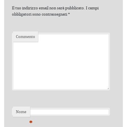
Il tuo indirizzo email non sarà pubblicato.
I campi
obbligatori sono contrassegnati
*
Commento
Nome
*