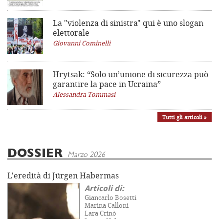
La "violenza di sinistra"
qui è uno slogan
elettorale
Giovanni Cominelli
Hrytsak: “Solo un’unione di sicurezza può
garantire la pace in Ucraina”
Alessandra Tommasi
Tutti gli articoli »
DOSSIER
Marzo 2026
L'eredità di Jürgen Habermas
Articoli di:
Giancarlo Bosetti
Marina Calloni
Lara Crinò