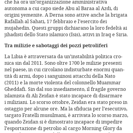
che ha ora un’organizzazione amministrativa
autonoma a cui capo siede Abu al Baraa al Azdi, di
origini yemenite. A Derna sono attive anche la brigata
Rafallah al Sahati, 17 febbraio e l’esercito dei
mujahedin. Questi gruppi dichiarano la loro fedeltà ai
jihadisti dello Stato islamico (Isis), attivi in Iraq e Siria.
Tra milizie e sabotaggi dei pozzi petroliferi
La Libia è attra­ver­sata da un’instabilità poli­tica cro­
nica sin dal 2011. Sono oltre 1700 le mili­zie pre­senti
nel paese, in cui cir­co­lano indi­stur­bate enormi quan­
tità di armi, dopo i san­gui­nosi attac­chi della Nato
(2011) e la morte vio­lenta del colon­nello Muam­mar
Ghed­dafi. Sin dal suo inse­dia­mento, il fra­gile governo
isla­mi­sta di Ali Zeidan è stato inca­pace di disar­mare
i mili­ziani. Lo scorso ottobre, Zeidan era stato preso in
ostaggio per alcune ore. Ma la sfiducia per l’esecutivo,
targato Fratelli musulmani, è arrivata lo scorso marzo,
quando Zeidan si è dimostrato incapace di impedire
l’esportazione di petrolio al cargo Morning Glory da