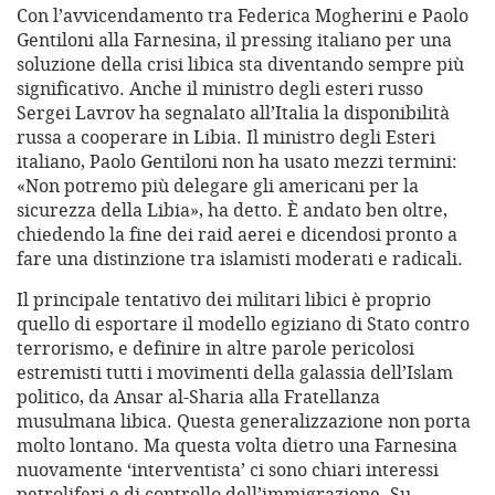
Con l’avvicendamento tra Federica Mogherini e Paolo
Gentiloni alla Farnesina, il pressing italiano per una
soluzione della crisi libica sta diventando sempre più
significativo. Anche il ministro degli esteri russo
Sergei Lavrov ha segnalato all’Italia la disponibilità
russa a cooperare in Libia. Il ministro degli Esteri
italiano, Paolo Gentiloni non ha usato mezzi termini:
«Non potremo più delegare gli americani per la
sicurezza della Libia», ha detto. È andato ben oltre,
chiedendo la fine dei raid aerei e dicendosi pronto a
fare una distinzione tra islamisti moderati e radicali.
Il principale tentativo dei militari libici è proprio
quello di esportare il modello egiziano di Stato contro
terrorismo, e definire in altre parole pericolosi
estremisti tutti i movimenti della galassia dell’Islam
politico, da Ansar al-Sharia alla Fratellanza
musulmana libica. Questa generalizzazione non porta
molto lontano. Ma questa volta dietro una Farnesina
nuovamente ‘interventista’ ci sono chiari interessi
petroliferi e di controllo dell’immigrazione. Su