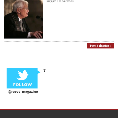
Jürgen Habermas
Tutti i dossier »
T
@reset_magazine