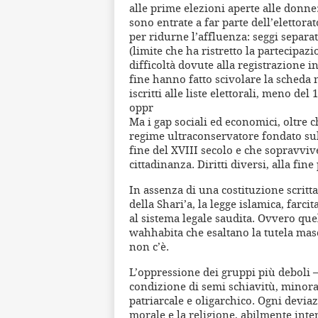
alle prime elezioni aperte alle donne:
sono entrate a far parte dell’elettora
per ridurne l’affluenza: seggi separ
(limite che ha ristretto la partecipazi
difficoltà dovute alla registrazione in 
fine hanno fatto scivolare la scheda
iscritti alle liste elettorali, meno del 
oppr
Ma i gap sociali ed economici, oltre c
regime ultraconservatore fondato sull
fine del XVIII secolo e che sopravvi
cittadinanza. Diritti diversi, alla fine
In assenza di una costituzione scritta
della Shari’a, la legge islamica, farci
al sistema legale saudita. Ovvero que
wahhabita che esaltano la tutela mas
non c’è.
L’oppressione dei gruppi più deboli – 
condizione di semi schiavitù, minora
patriarcale e oligarchico. Ogni deviaz
morale e la religione, abilmente inte