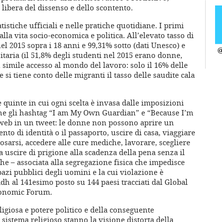
 libera del dissenso e dello scontento.
tistiche ufficiali e nelle pratiche quotidiane. I primi
la vita socio-economica e politica. All’elevato tasso di
l 2015 sopra i 18 anni e 99,31% sotto (dati Unesco) e
@
taria (il 51,8% degli studenti nel 2015 erano donne,
simile accesso al mondo del lavoro: solo il 16% delle
si tiene conto delle migranti il tasso delle saudite cala
 quinte in cui ogni scelta è invasa dalle imposizioni
e che gli hashtag “I am My Own Guardian” e “Because I’m
web in un tweet: le donne non possono aprire un
to di identità o il passaporto, uscire di casa, viaggiare
posarsi, accedere alle cure mediche, lavorare, scegliere
a uscire di prigione alla scadenza della pena senza il
e – associata alla segregazione fisica che impedisce
pazi pubblici degli uomini e la cui violazione è
h al 141esimo posto su 144 paesi tracciati dal Global
conomic Forum.
eligiosa e potere politico e della conseguente
 sistema religioso stanno la visione distorta della