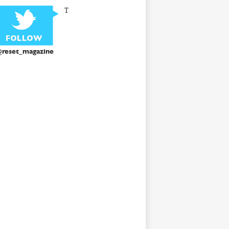
T
reset_magazine