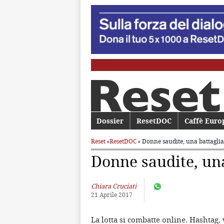
Menu principale
Dossier
Vai al contenuto principale
Vai al contenuto secondario
ResetDOC
Caffè Euro
Reset
»
ResetDOC
» Donne saudite, una battaglia 
Donne saudite, una
Chiara Cruciati
21 Aprile 2017
La lotta si combatte online. Hashtag,