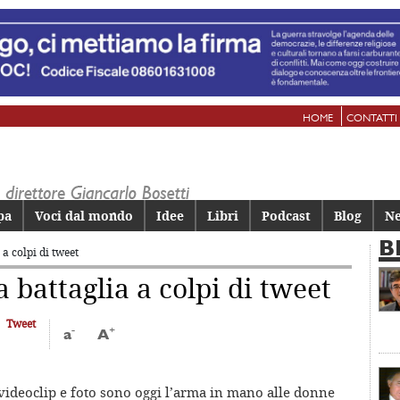
HOME
CONTATTI
pa
Voci dal mondo
Idee
Libri
Podcast
Blog
Ne
B
a colpi di tweet
 battaglia a colpi di tweet
Tweet
-
+
a
A
 videoclip e foto sono oggi l’arma in mano alle donne