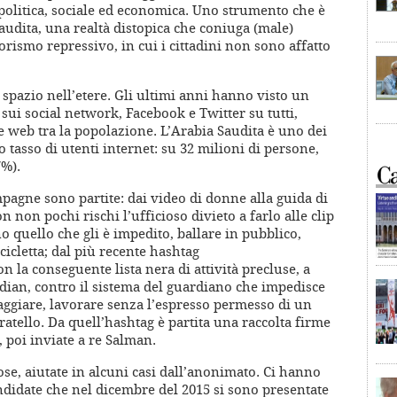
politica, sociale ed economica. Uno strumento che è
saudita, una realtà distopica che coniuga (male)
ismo repressivo, in cui i cittadini non sono affatto
 spazio nell’etere. Gli ultimi anni hanno visto un
ui social network, Facebook e Twitter su tutti,
te web tra la popolazione. L’Arabia Saudita è uno dei
o tasso di utenti internet: su 32 milioni di persone,
7%).
mpagne sono partite: dai video di donne alla guida di
non pochi rischi l’ufficioso divieto a farlo alle clip
o quello che gli è impedito, ballare in pubblico,
icletta; dal più recente hashtag
a conseguente lista nera di attività precluse, a
an, contro il sistema del guardiano che impedisce
iaggiare, lavorare senza l’espresso permesso di un
fratello. Da quell’hashtag è partita una raccolta firme
, poi inviate a re Salman.
se, aiutate in alcuni casi dall’anonimato. Ci hanno
andidate che nel dicembre del 2015 si sono presentate