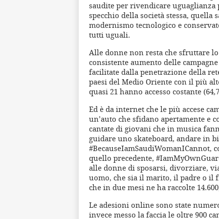
saudite per rivendicare uguaglianza 
specchio della società stessa, quella 
modernismo tecnologico e conservator
tutti uguali.
Alle donne non resta che sfruttare lo
consistente aumento delle campagne s
facilitate dalla penetrazione della re
paesi del Medio Oriente con il più alt
quasi 21 hanno accesso costante (64,
Ed è da internet che le più accese ca
un’auto che sfidano apertamente e con 
cantate di giovani che in musica fann
guidare uno skateboard, andare in bic
#BecauseIamSaudiWomanICannot, con l
quello precedente, #IamMyOwnGuardi
alle donne di sposarsi, divorziare, v
uomo, che sia il marito, il padre o il 
che in due mesi ne ha raccolte 14.600
Le adesioni online sono state numero
invece messo la faccia le oltre 900 c