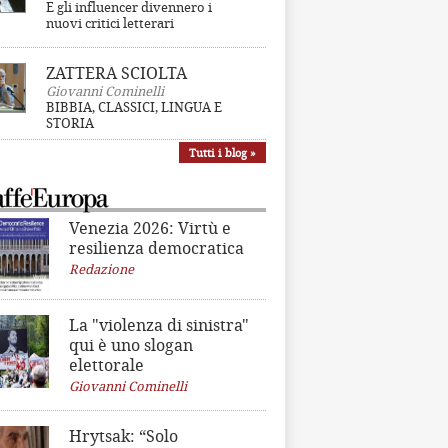
E gli influencer divennero i
nuovi critici letterari
ZATTERA SCIOLTA
Giovanni Cominelli
BIBBIA, CLASSICI, LINGUA E
STORIA
Tutti i blog »
Venezia 2026: Virtù e
resilienza democratica
Redazione
La "violenza di sinistra"
qui è uno slogan
elettorale
Giovanni Cominelli
Hrytsak: “Solo