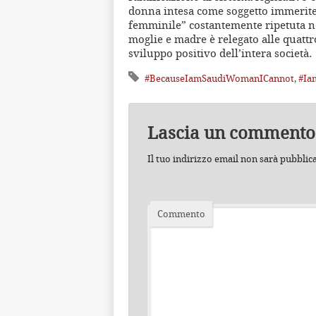
donna intesa come soggetto immerite
femminile” costantemente ripetuta nel
moglie e madre è relegato alle quatt
sviluppo positivo dell’intera società.
#BecauseIamSaudiWomanICannot
,
#Ia
Lascia un commento
Il tuo indirizzo email non sarà pubblic
Commento