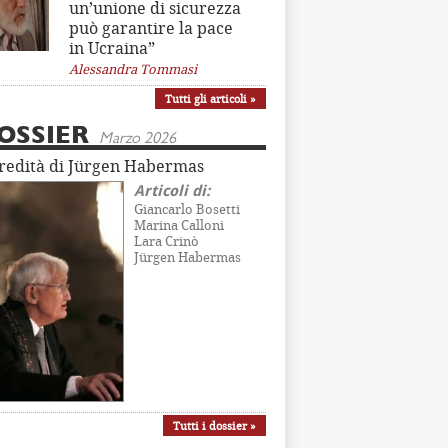
un’unione di sicurezza
può garantire la pace
in Ucraina”
Alessandra Tommasi
Tutti gli articoli »
OSSIER
Marzo 2026
eredità di Jürgen Habermas
Articoli di:
Giancarlo Bosetti
Marina Calloni
Lara Crinò
Jürgen Habermas
Tutti i dossier »