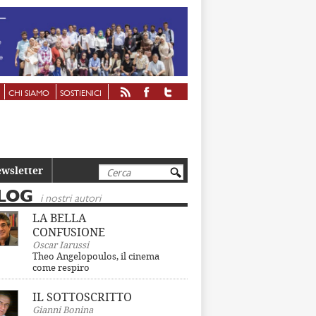
CHI SIAMO
SOSTIENICI
Cerca
wsletter
LOG
i nostri autori
LA BELLA
CONFUSIONE
Oscar Iarussi
Theo Angelopoulos, il cinema
come respiro
IL SOTTOSCRITTO
Gianni Bonina