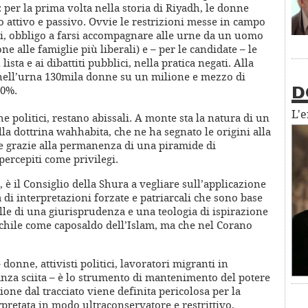
 per la prima volta nella storia di Riyadh, le donne
to attivo e passivo. Ovvie le restrizioni messe in campo
ati, obbligo a farsi accompagnare alle urne da un uomo
one alle famiglie più liberali) e – per le candidate – le
lista e ai dibattiti pubblici, nella pratica negati. Alla
 nell’urna 130mila donne su un milione e mezzo di
10%.
D
L'
he politici, restano abissali. A monte sta la natura di un
a dottrina wahhabita, che ne ha segnato le origini alla
ve grazie alla permanenza di una piramide di
 percepiti come privilegi.
, è il Consiglio della Shura a vegliare sull’applicazione
ta di interpretazioni forzate e patriarcali che sono base
lle di una giurisprudenza e una teologia di ispirazione
chile come caposaldo dell’Islam, ma che nel Corano
donne, attivisti politici, lavoratori migranti in
nza sciita – è lo strumento di mantenimento del potere
ione dal tracciato viene definita pericolosa per la
rpretata in modo ultraconservatore e restrittivo,