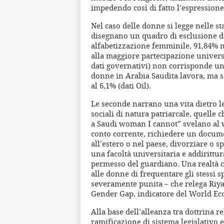
impedendo così di fatto l’espressione
Nel caso delle donne si legge nelle sta
disegnano un quadro di esclusione dal
alfabetizzazione femminile, 91,84% ne
alla maggiore partecipazione universi
dati governativi) non corrisponde un 
donne in Arabia Saudita lavora, ma se 
al 6,1% (dati Oil).
Le seconde narrano una vita dietro le
sociali di natura patriarcale, quell
a Saudi woman I cannot” svelano al 
conto corrente, richiedere un documen
all’estero o nel paese, divorziare o s
una facoltà universitaria e addirittur
permesso del guardiano. Una realtà ch
alle donne di frequentare gli stessi s
severamente punita – che relega Riyad
Gender Gap, indicatore del World E
Alla base dell’alleanza tra dottrina r
ramificazione di sistema legislativo e