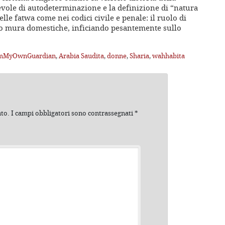
vole di autodeterminazione e la definizione di “natura
le fatwa come nei codici civile e penale: il ruolo di
ro mura domestiche, inficiando pesantemente sullo
mMyOwnGuardian
,
Arabia Saudita
,
donne
,
Sharia
,
wahhabita
ato.
I campi obbligatori sono contrassegnati
*