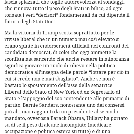
lascia spiazzati, che toglie autorevolezza ai sondaggi,
che rinnova tutto il peso degli Stati in bilico, ad ogni
tornata i veri “decisori” fondamentali da cui dipende il
futuro degli Stati Uniti.
Ma la vittoria di Trump scotta soprattutto per le
riviste liberal che in un numero mai così elevato si
erano spinte in endorsement ufficiali nei confronti del
candidato democrat, di colei che oggi ammette la
sconfitta ma sancendo che anche restare in minoranza
significa giocare un ruolo di rilievo nella politica
democratica all’insegna delle parole “lottare per ciò in
cui si crede non è mai sbagliato”. Anche se non è
bastato lo spostamento dell’asse della senatrice
Liberal dello Stato di New York ed ex Segretario di
Stato e l’appoggio del suo contendente alle primarie di
partito, Bernie Sanders, nonostante uno dei consensi
più alti mai raggiunti da un presidente al secondo
mandato, ovverosia Barack Obama, Hillary ha portato
su di sé il peso di alcune incompiute (medicare,
occupazione e politica estera su tutte) e di una