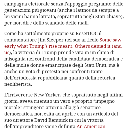
campagna elettorale senza l’appoggio pregnante delle
generazioni più giovani (anche i latinos da sempre a
lei vicini hanno latitato, soprattutto negli Stati chiave),
per non dire dello scandalo delle mail.
Come ha sottolineato proprio su ResetDOC il
commentatore Jim Sleeper nel suo articolo
Some saw
early what Trump’s rise meant. Others denied it (and
us
), la vittoria di Trump prende vita in un clima di
misoginia nei confronti della candidata democratica e
delle molte donne emancipate degli Stati Uniti, ma è
anche un voto di protesta nei confronti tanto
dell’ortodossia repubblicana quanto della retorica
neoliberista.
L’irriverente New Yorker, che soprattutto negli ultimi
giorni, aveva ritenuto un vero e proprio “impegno
morale” stringersi attorno alla già senatrice
democratica, non esita ad aprire con un articolo del
suo direttore David Remnick in cui la vittoria
dell’imprenditore viene definita
An American