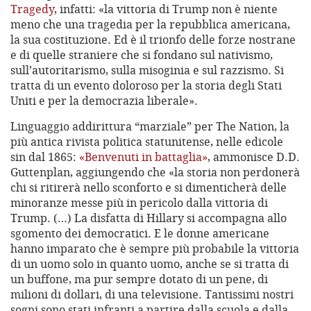
Tragedy
, infatti: «la vittoria di Trump non è niente
meno che una tragedia per la repubblica americana,
la sua costituzione. Ed è il trionfo delle forze nostrane
e di quelle straniere che si fondano sul nativismo,
sull’autoritarismo, sulla misoginia e sul razzismo. Si
tratta di un evento doloroso per la storia degli Stati
Uniti e per la democrazia liberale».
Linguaggio addirittura “marziale” per The Nation, la
più antica rivista politica statunitense, nelle edicole
sin dal 1865:
«Benvenuti in battaglia»
, ammonisce D.D.
Guttenplan, aggiungendo che «la storia non perdonerà
chi si ritirerà nello sconforto e si dimenticherà delle
minoranze messe più in pericolo dalla vittoria di
Trump. (…) La disfatta di Hillary si accompagna allo
sgomento dei democratici. E le donne americane
hanno imparato che è sempre più probabile la vittoria
di un uomo solo in quanto uomo, anche se si tratta di
un buffone, ma pur sempre dotato di un pene, di
milioni di dollari, di una televisione. Tantissimi nostri
sogni sono stati infranti a partire dalla scuola e dalla