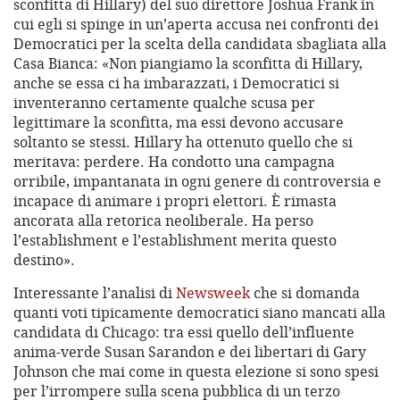
sconfitta di Hillary) del suo direttore Joshua Frank in
cui egli si spinge in un’aperta accusa nei confronti dei
Democratici per la scelta della candidata sbagliata alla
Casa Bianca: «Non piangiamo la sconfitta di Hillary,
anche se essa ci ha imbarazzati, i Democratici si
inventeranno certamente qualche scusa per
legittimare la sconfitta, ma essi devono accusare
soltanto se stessi. Hillary ha ottenuto quello che si
meritava: perdere. Ha condotto una campagna
orribile, impantanata in ogni genere di controversia e
incapace di animare i propri elettori. È rimasta
ancorata alla retorica neoliberale. Ha perso
l’establishment e l’establishment merita questo
destino».
Interessante l’analisi di
Newsweek
che si domanda
quanti voti tipicamente democratici siano mancati alla
candidata di Chicago: tra essi quello dell’influente
anima-verde Susan Sarandon e dei libertari di Gary
Johnson che mai come in questa elezione si sono spesi
per l’irrompere sulla scena pubblica di un terzo