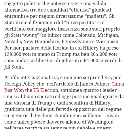
soggetto politico che potesse essere una valida
alternativa tra due candidati “effettivi” giudicati
entrambi e per ragioni diversissime “inadatti”. Gli
Stati in cui il fenomeno del “terzo partito” si è
verificato con maggiore insistenza sono stati proprio
gli Stati “swing” (in bilico) come Colorado, Michigan,
Nevada, New Hampshire, Pennsylvania e Wisconsin.
Per non parlare della Florida in cui Hillary ha preso
129.000 voti in meno di Trump ma ben 205.000 voti
sono andati ai libertari di Johnson e 64.000 ai verdi di
Jill Stein.
Profilo internazionalista, e non può sorprendere, per
Foreign Policy che, nell’articolo di James Palmer
China
Just Won the US Election
, sottolinea quanto i leader
cinesi abbiano sperato ed oggi possano guadagnare da
una vittoria di Trump e dalla sconfitta di Hillary,
giudicata una delle più fervide oppositrici del regime
sui generis di Pechino. Nondimeno, sebbene Taiwan
come unico potere davvero alleato di Washington
nell’area pacifica sia sempre più debole e questo