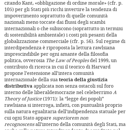
citando Kant, «obbligazione di ordine morale» (cfr. p.
105) per gli Stati più ricchi invertire la tendenza di
impoverimento soprattutto di quelle comunità
nazionali meno toccate dai flussi degli scambi
internazionali o che subiscono (soprattutto in termini
di sostenibilità ambientale) i costi più pesanti della
globalizzazione commerciale (cfr. p. 56). Sul regime di
interdipendenza è riproposta la lettura rawlsiana
imprescindibile per ogni amante della filosofia
politica, ovverosia
The Law of Peoples
del 1999, un
contributo di ricerca in cui il teorico di Harvard
propone l’estensione all’intera comunità
internazionale della sua
teoria della giustizia
distributiva
applicata non senza ostacoli sul foro
interno delle liberaldemocrazie nel celeberrimo
A
Theory of Justice
(1971): la “legge dei popoli”
rawlsiana si interroga, infatti, con puntualità proprio
sulla natura egualitaria dell’indipendenza statuale per
cui ogni Stato appare
superiorem non
recognoscens
all’interno della comunità degli Stati, ma