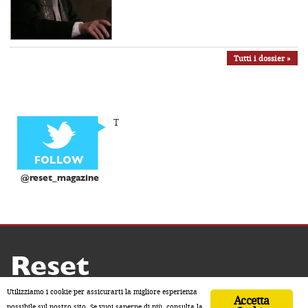
Tutti i dossier »
T
@reset_magazine
Reset
Copyright ® 2026 by Reset
Utilizziamo i cookie per assicurarti la migliore esperienza
Accetta
Home
Contatti
Chi siamo
Sostienici
possibile sul nostro sito. Se vuoi saperne di più, consulta la