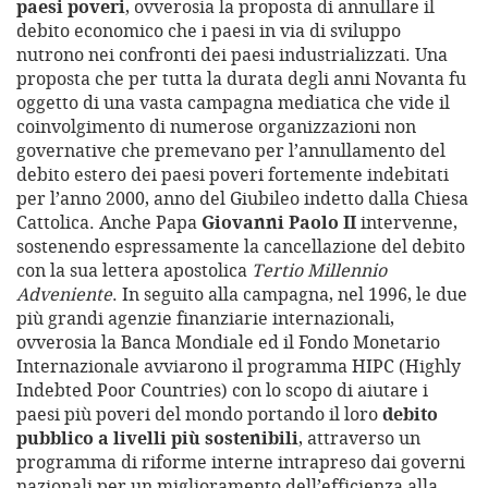
paesi poveri
, ovverosia la proposta di annullare il
debito economico che i paesi in via di sviluppo
nutrono nei confronti dei paesi industrializzati. Una
proposta che per tutta la durata degli anni Novanta fu
oggetto di una vasta campagna mediatica che vide il
coinvolgimento di numerose organizzazioni non
governative che premevano per l’annullamento del
debito estero dei paesi poveri fortemente indebitati
per l’anno 2000, anno del Giubileo indetto dalla Chiesa
Cattolica. Anche Papa
Giovanni Paolo II
intervenne,
sostenendo espressamente la cancellazione del debito
con la sua lettera apostolica
Tertio Millennio
Adveniente
. In seguito alla campagna, nel 1996, le due
più grandi agenzie finanziarie internazionali,
ovverosia la Banca Mondiale ed il Fondo Monetario
Internazionale avviarono il programma HIPC (Highly
Indebted Poor Countries) con lo scopo di aiutare i
paesi più poveri del mondo portando il loro
debito
pubblico a livelli più sostenibili
, attraverso un
programma di riforme interne intrapreso dai governi
nazionali per un miglioramento dell’efficienza alla