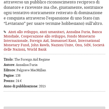
attraverso un pubblico riconoscimento reciproco di
donatore e ricevente ma che, giustamente, sostituisce
ogni tentativo storicamente reiterato di dominazione
e conquista attraverso l’espansione di uno Stato (un
“Leviatano” per usare termine hobbesiano) sull’altro.
Aiuti allo sviluppo
,
aiuti umanitari
,
Annalisa Furia
,
Banca
Mondiale
,
Cooperazione allo sviluppo
,
Fondo Monetario
Internazionale
,
Foreign Aid
,
Immanuel Kant
,
International
Monetary Fund
,
John Rawls
,
Nazioni Unite
,
Onu
,
SdN
,
Società
delle Nazioni
,
World Bank
Titolo:
The Foreign Aid Regime
Autore:
Annalisa Furia
Editore:
Palgrave MacMillan
Pagine:
138
Prezzo:
24 €
Anno di pubblicazione:
2015