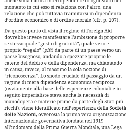
anche sulla natura interdipendente di ogni Stato nel
momento in cui esso si relaziona con l’altro, una
relazione che può tuttavia tramutarsi in dipendenza
d’ordine economico e di ordine morale (cfr. p. 107).
Da questo punto di vista il regime di Foreign Aid
dovrebbe invece manifestare l’ambizione di proporre
se stesso quale “gesto di gratuità”, quale vero e
proprio “regalo” (
gift
) da parte di un paese verso un
paese bisognoso, andando a spezzare proprio le
catene del debito e della dipendenza, ma chiamando
in causa, invece, al massimo la sola nozione di
“riconoscenza”. Lo snodo cruciale di passaggio da un
regime di mera dipendenza economica reciproca
(ovviamente alla base delle esperienze coloniali e in
seguito imperialiste stava anche la necessità di
manodopera e materie prime da parte degli Stati più
ricchi), viene identificato nell’esperienza della
Società
delle Nazioni
, ovverosia la prima vera organizzazione
internazionale governativa fondata nel 1919
all’indomani della Prima Guerra Mondiale, una Lega