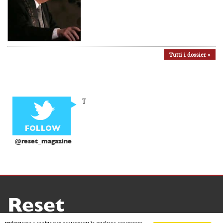
Tutti i dossier »
T
@reset_magazine
Reset
Copyright ® 2026 by Reset