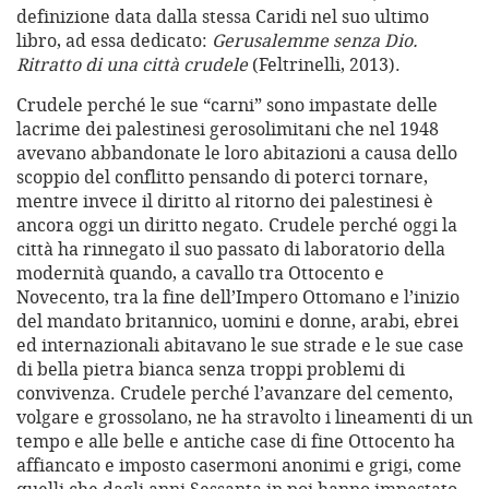
definizione data dalla stessa Caridi nel suo ultimo
libro, ad essa dedicato:
Gerusalemme senza Dio.
Ritratto di una città crudele
(Feltrinelli, 2013).
Crudele perché le sue “carni” sono impastate delle
lacrime dei palestinesi gerosolimitani che nel 1948
avevano abbandonate le loro abitazioni a causa dello
scoppio del conflitto pensando di poterci tornare,
mentre invece il diritto al ritorno dei palestinesi è
ancora oggi un diritto negato. Crudele perché oggi la
città ha rinnegato il suo passato di laboratorio della
modernità quando, a cavallo tra Ottocento e
Novecento, tra la fine dell’Impero Ottomano e l’inizio
del mandato britannico, uomini e donne, arabi, ebrei
ed internazionali abitavano le sue strade e le sue case
di bella pietra bianca senza troppi problemi di
convivenza. Crudele perché l’avanzare del cemento,
volgare e grossolano, ne ha stravolto i lineamenti di un
tempo e alle belle e antiche case di fine Ottocento ha
affiancato e imposto casermoni anonimi e grigi, come
quelli che dagli anni Sessanta in poi hanno impestato