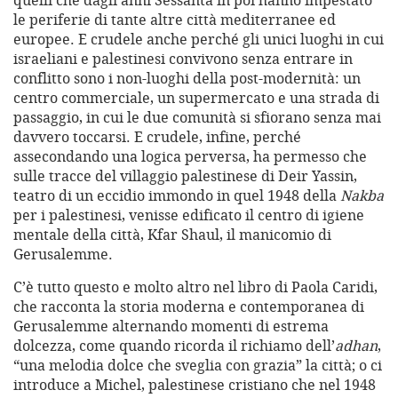
le periferie di tante altre città mediterranee ed
europee. E crudele anche perché gli unici luoghi in cui
israeliani e palestinesi convivono senza entrare in
conflitto sono i non-luoghi della post-modernità: un
centro commerciale, un supermercato e una strada di
passaggio, in cui le due comunità si sfiorano senza mai
davvero toccarsi. E crudele, infine, perché
assecondando una logica perversa, ha permesso che
sulle tracce del villaggio palestinese di Deir Yassin,
teatro di un eccidio immondo in quel 1948 della
Nakba
per i palestinesi, venisse edificato il centro di igiene
mentale della città, Kfar Shaul, il manicomio di
Gerusalemme.
C’è tutto questo e molto altro nel libro di Paola Caridi,
che racconta la storia moderna e contemporanea di
Gerusalemme alternando momenti di estrema
dolcezza, come quando ricorda il richiamo dell’
adhan
,
“una melodia dolce che sveglia con grazia” la città; o ci
introduce a Michel, palestinese cristiano che nel 1948