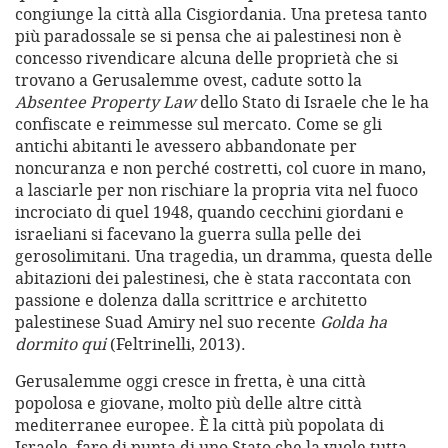
congiunge la città alla Cisgiordania. Una pretesa tanto
più paradossale se si pensa che ai palestinesi non è
concesso rivendicare alcuna delle proprietà che si
trovano a Gerusalemme ovest, cadute sotto la
Absentee Property Law
dello Stato di Israele che le ha
confiscate e reimmesse sul mercato. Come se gli
antichi abitanti le avessero abbandonate per
noncuranza e non perché costretti, col cuore in mano,
a lasciarle per non rischiare la propria vita nel fuoco
incrociato di quel 1948, quando cecchini giordani e
israeliani si facevano la guerra sulla pelle dei
gerosolimitani. Una tragedia, un dramma, questa delle
abitazioni dei palestinesi, che è stata raccontata con
passione e dolenza dalla scrittrice e architetto
palestinese Suad Amiry nel suo recente
Golda ha
dormito qui
(Feltrinelli, 2013).
Gerusalemme oggi cresce in fretta, è una città
popolosa e giovane, molto più delle altre città
mediterranee europee. È la città più popolata di
Israele, faro di punta di uno Stato che la vuole tutta