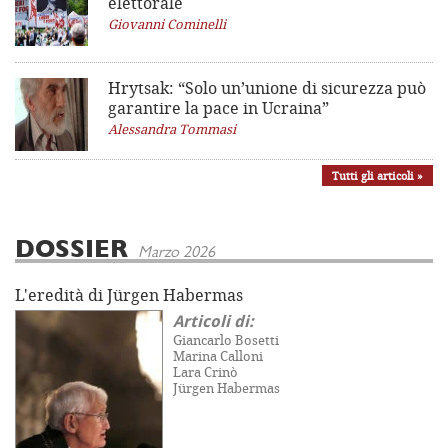
elettorale
Giovanni Cominelli
Hrytsak: “Solo un’unione di sicurezza può
garantire la pace in Ucraina”
Alessandra Tommasi
Tutti gli articoli »
DOSSIER
Marzo 2026
L'eredità di Jürgen Habermas
Articoli di:
Giancarlo Bosetti
Marina Calloni
Lara Crinò
Jürgen Habermas